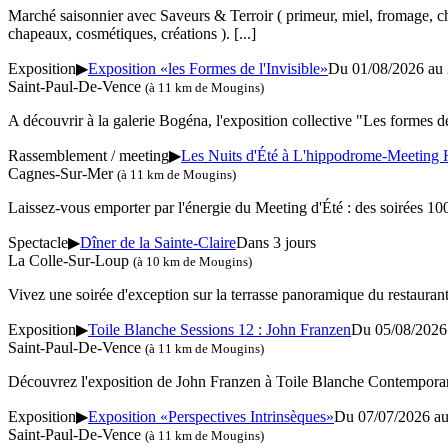
Marché saisonnier avec Saveurs & Terroir ( primeur, miel, fromage, charc
chapeaux, cosmétiques, créations ).
[...]
Exposition
▶
Exposition «les Formes de l'Invisible»
Du 01/08/2026 au
Saint-Paul-De-Vence
(à 11 km de Mougins)
A découvrir à la galerie Bogéna, l'exposition collective "Les formes de 
Rassemblement / meeting
▶
Les Nuits d'Été à L'hippodrome-Meeting 
Cagnes-Sur-Mer
(à 11 km de Mougins)
Laissez-vous emporter par l'énergie du Meeting d'Été : des soirées 100
Spectacle
▶
Dîner de la Sainte-Claire
Dans 3 jours
La Colle-Sur-Loup
(à 10 km de Mougins)
Vivez une soirée d'exception sur la terrasse panoramique du restaurant
Exposition
▶
Toile Blanche Sessions 12 : John Franzen
Du 05/08/2026
Saint-Paul-De-Vence
(à 11 km de Mougins)
Découvrez l'exposition de John Franzen à Toile Blanche Contempora
Exposition
▶
Exposition «Perspectives Intrinsèques»
Du 07/07/2026 a
Saint-Paul-De-Vence
(à 11 km de Mougins)