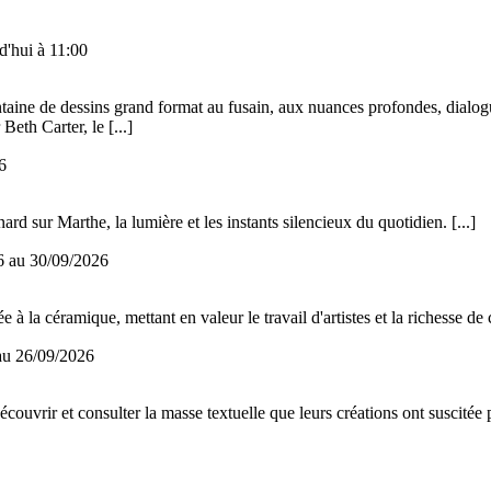
d'hui à 11:00
taine de dessins grand format au fusain, aux nuances profondes, dialogue
 Beth Carter, le
[...]
6
ard sur Marthe, la lumière et les instants silencieux du quotidien.
[...]
6 au
30/09/2026
 la céramique, mettant en valeur le travail d'artistes et la richesse de ce
au
26/09/2026
découvrir et consulter la masse textuelle que leurs créations ont suscitée