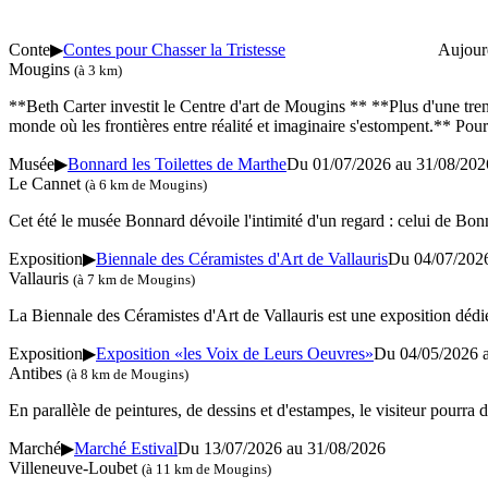
Conte
▶
Contes pour Chasser la Tristesse
Aujour
Mougins
(à 3 km)
**Beth Carter investit le Centre d'art de Mougins ** **Plus d'une tren
monde où les frontières entre réalité et imaginaire s'estompent.** Pour
Musée
▶
Bonnard les Toilettes de Marthe
Du 01/07/2026 au
31/08/202
Le Cannet
(à 6 km de Mougins)
Cet été le musée Bonnard dévoile l'intimité d'un regard : celui de Bonn
Exposition
▶
Biennale des Céramistes d'Art de Vallauris
Du 04/07/202
Vallauris
(à 7 km de Mougins)
La Biennale des Céramistes d'Art de Vallauris est une exposition dédiée à
Exposition
▶
Exposition «les Voix de Leurs Oeuvres»
Du 04/05/2026 
Antibes
(à 8 km de Mougins)
En parallèle de peintures, de dessins et d'estampes, le visiteur pourra 
Marché
▶
Marché Estival
Du 13/07/2026 au
31/08/2026
Villeneuve-Loubet
(à 11 km de Mougins)