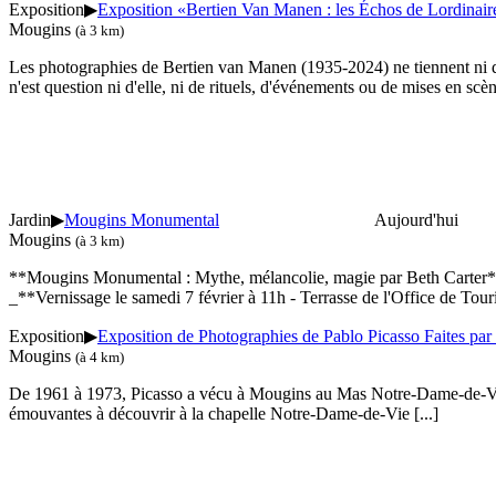
Exposition
▶
Exposition «Bertien Van Manen : les Échos de Lordinair
Mougins
(à 3 km)
Les photographies de Bertien van Manen (1935-2024) ne tiennent ni du j
n'est question ni d'elle, ni de rituels, d'événements ou de mises en scèn
Jardin
▶
Mougins Monumental
Aujourd'hui
Mougins
(à 3 km)
**Mougins Monumental : Mythe, mélancolie, magie par Beth Carter**_
_**Vernissage le samedi 7 février à 11h - Terrasse de l'Office de Tou
Exposition
▶
Exposition de Photographies de Pablo Picasso Faites par
Mougins
(à 4 km)
De 1961 à 1973, Picasso a vécu à Mougins au Mas Notre-Dame-de-Vie. 
émouvantes à découvrir à la chapelle Notre-Dame-de-Vie
[...]