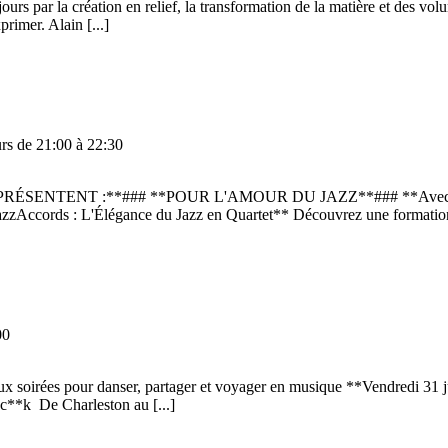
rs par la création en relief, la transformation de la matière et des volu
xprimer. Alain
[...]
rs de 21:00 à 22:30
SENTENT :**### **POUR L'AMOUR DU JAZZ**### **Avec le 
L'Élégance du Jazz en Quartet** Découvrez une formation uni
00
 soirées pour danser, partager et voyager en musique **Vendredi 31
Bac**k De Charleston au
[...]