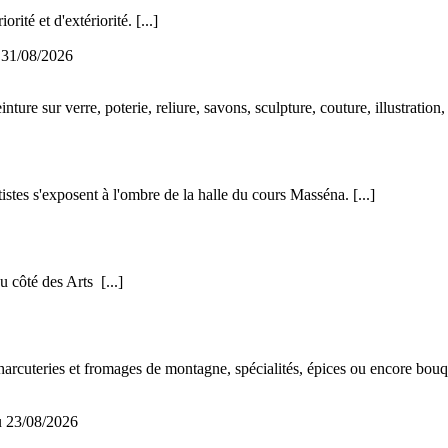
orité et d'extériorité.
[...]
u
31/08/2026
ture sur verre, poterie, reliure, savons, sculpture, couture, illustration, 
rtistes s'exposent à l'ombre de la halle du cours Masséna.
[...]
du côté des Arts
[...]
 charcuteries et fromages de montagne, spécialités, épices ou encore bou
u 23/08/2026