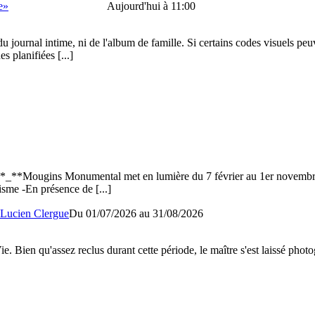
e»
Aujourd'hui à 11:00
ournal intime, ni de l'album de famille. Si certains codes visuels peuve
es planifiées
[...]
**Mougins Monumental met en lumière du 7 février au 1er novembre 202
risme -En présence de
[...]
 Lucien Clergue
Du 01/07/2026 au
31/08/2026
Bien qu'assez reclus durant cette période, le maître s'est laissé phot