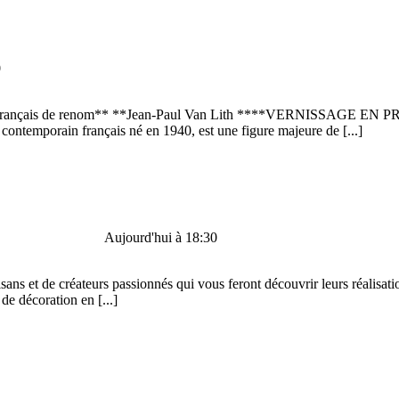
0
éramiste français de renom** **Jean-Paul Van Lith ****VERNISS
emporain français né en 1940, est une figure majeure de
[...]
Aujourd'hui à 18:30
tisans et de créateurs passionnés qui vous feront découvrir leurs réalisa
s de décoration en
[...]