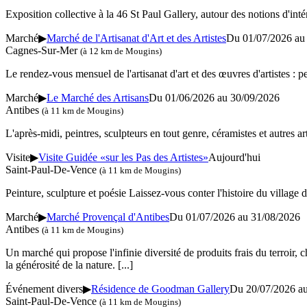
Exposition collective à la 46 St Paul Gallery, autour des notions d'intéri
Marché
▶
Marché de l'Artisanat d'Art et des Artistes
Du 01/07/2026 a
Cagnes-Sur-Mer
(à 12 km de Mougins)
Le rendez-vous mensuel de l'artisanat d'art et des œuvres d'artistes : pein
Marché
▶
Le Marché des Artisans
Du 01/06/2026 au
30/09/2026
Antibes
(à 11 km de Mougins)
L'après-midi, peintres, sculpteurs en tout genre, céramistes et autres a
Visite
▶
Visite Guidée «sur les Pas des Artistes»
Aujourd'hui
Saint-Paul-De-Vence
(à 11 km de Mougins)
Peinture, sculpture et poésie Laissez-vous conter l'histoire du village 
Marché
▶
Marché Provençal d'Antibes
Du 01/07/2026 au 31/08/2026
Antibes
(à 11 km de Mougins)
Un marché qui propose l'infinie diversité de produits frais du terroir,
la générosité de la nature.
[...]
Événement divers
▶
Résidence de Goodman Gallery
Du 20/07/2026 a
Saint-Paul-De-Vence
(à 11 km de Mougins)