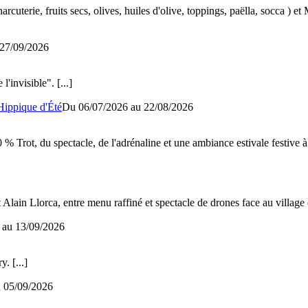
uterie, fruits secs, olives, huiles d'olive, toppings, paëlla, socca ) et 
27/09/2026
l'invisible".
[...]
Hippique d'Été
Du 06/07/2026 au
22/08/2026
 % Trot, du spectacle, de l'adrénaline et une ambiance estivale festive 
 Alain Llorca, entre menu raffiné et spectacle de drones face au village
 au
13/09/2026
ry.
[...]
u
05/09/2026