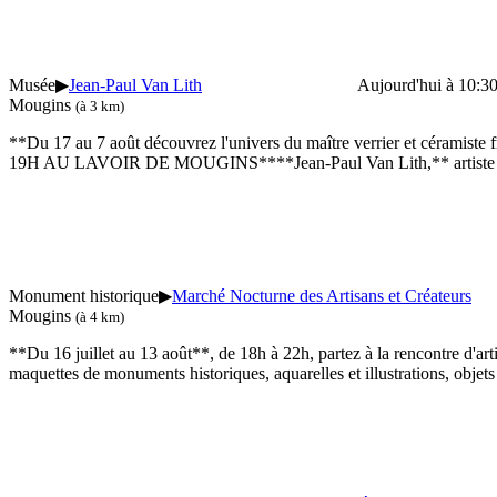
Musée
▶
Jean-Paul Van Lith
Aujourd'hui à 10:3
Mougins
(à 3 km)
**Du 17 au 7 août découvrez l'univers du maître verrier et c
19H AU LAVOIR DE MOUGINS****Jean-Paul Van Lith,** artiste cont
Monument historique
▶
Marché Nocturne des Artisans et Créateurs
Mougins
(à 4 km)
**Du 16 juillet au 13 août**, de 18h à 22h, partez à la rencontre d'ar
maquettes de monuments historiques, aquarelles et illustrations, objet