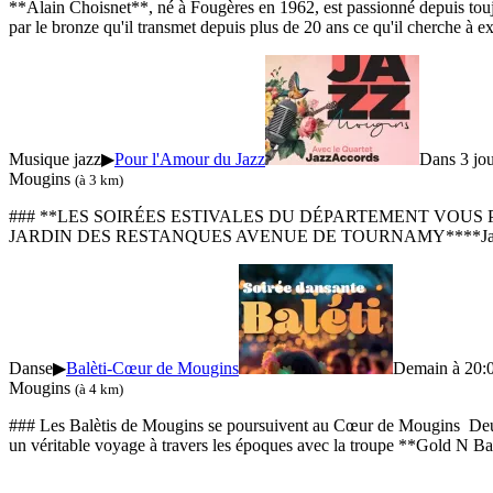
**Alain Choisnet**, né à Fougères en 1962, est passionné depuis toujou
par le bronze qu'il transmet depuis plus de 20 ans ce qu'il cherche à e
Musique jazz
▶
Pour l'Amour du Jazz
Dans 3 jou
Mougins
(à 3 km)
### **LES SOIRÉES ESTIVALES DU DÉPARTEMENT VOUS PRÉ
JARDIN DES RESTANQUES AVENUE DE TOURNAMY****JazzAccords : 
Danse
▶
Balèti-Cœur de Mougins
Demain à 20:
Mougins
(à 4 km)
### Les Balètis de Mougins se poursuivent au Cœur de Mougins Deux
un véritable voyage à travers les époques avec la troupe **Gold N 