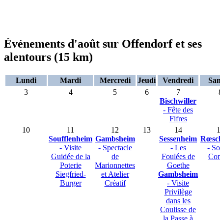
Événements d'août sur Offendorf et ses
alentours (15 km)
Lundi
Mardi
Mercredi
Jeudi
Vendredi
Sa
3
4
5
6
7
Bischwiller
- Fête des
Fifres
10
11
12
13
14
Soufflenheim
Gambsheim
Sessenheim
Rœsc
- Visite
- Spectacle
- Les
- So
Guidée de la
de
Foulées de
Con
Poterie
Marionnettes
Goethe
Siegfried-
et Atelier
Gambsheim
Burger
Créatif
- Visite
Privilège
dans les
Coulisse de
la Passe à