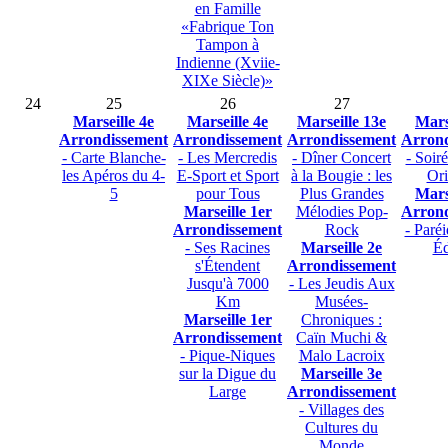
en Famille
«Fabrique Ton
Tampon à
Indienne (Xviie-
XIXe Siècle)»
24
25
26
27
Marseille 4e
Marseille 4e
Marseille 13e
Mars
Arrondissement
Arrondissement
Arrondissement
Arrond
- Carte Blanche-
- Les Mercredis
- Dîner Concert
- Soir
les Apéros du 4-
E-Sport et Sport
à la Bougie : les
Ori
5
pour Tous
Plus Grandes
Mars
Marseille 1er
Mélodies Pop-
Arrond
Arrondissement
Rock
- Paré
- Ses Racines
Marseille 2e
Éd
s'Étendent
Arrondissement
Jusqu'à 7000
- Les Jeudis Aux
Km
Musées-
Marseille 1er
Chroniques :
Arrondissement
Caïn Muchi &
- Pique-Niques
Malo Lacroix
sur la Digue du
Marseille 3e
Large
Arrondissement
- Villages des
Cultures du
Monde