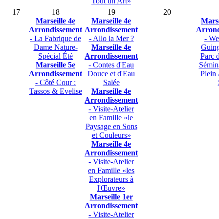
Tout un Art»
17
18
19
20
Marseille 4e
Marseille 4e
Marse
Arrondissement
Arrondissement
Arrond
- La Fabrique de
- Allo la Mer ?
- We
Dame Nature-
Marseille 4e
Guing
Spécial Été
Arrondissement
Parc 
Marseille 5e
- Contes d'Eau
Sémin
Arrondissement
Douce et d'Eau
Plein 
- Côté Cour :
Salée
Tassos & Evelise
Marseille 4e
Arrondissement
- Visite-Atelier
en Famille «le
Paysage en Sons
et Couleurs»
Marseille 4e
Arrondissement
- Visite-Atelier
en Famille «les
Explorateurs à
l'Œuvre»
Marseille 1er
Arrondissement
- Visite-Atelier