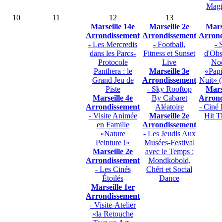
Magi
10
11
12
13
Marseille 14e
Marseille 2e
Mars
Arrondissement
Arrondissement
Arrond
- Les Mercredis
- Football,
- 
dans les Parcs-
Fitness et Sunset
d'Obs
Protocole
Live
No
Panthera : le
Marseille 3e
«Papi
Grand Jeu de
Arrondissement
Nuit» (
Piste
- Sky Rooftop
Mars
Marseille 4e
By Cabaret
Arrond
Arrondissement
Aléatoire
- Ciné 
- Visite Animée
Marseille 2e
Hit 
en Famille
Arrondissement
«Nature
- Les Jeudis Aux
Peinture !»
Musées-Festival
Marseille 2e
avec le Temps :
Arrondissement
Mondkobold,
- Les Cinés
Chéri et Social
Étoilés
Dance
Marseille 1er
Arrondissement
- Visite-Atelier
«la Retouche