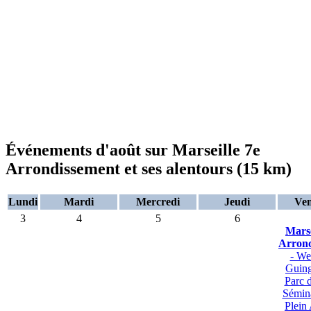
Événements d'août sur Marseille 7e
Arrondissement et ses alentours (15 km)
Lundi
Mardi
Mercredi
Jeudi
Ven
3
4
5
6
Marse
Arrond
- We
Guing
Parc 
Sémin
Plein 