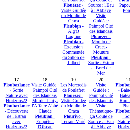
Plouézec
-
Source : l'Eau
Papou
Visite Guidée
à l'Abbaye
Pon
du Moulin de
Visite
Craca
Guidée :
Pleubian
-
Paimpol Cité
Alg'Ô
des Islandais
Logique
Plouézec
-
Pleubian
-
Moulin de
Excursion
Craca-
Commentée
Mouture
du Sillon de
Pleubian
-
Talbert
Sortie : Estran
et Bord de
Mer
17
18
19
20
2
Ploubazlanec
Visite Guidée :
Les Mercredis
Visite
Plouba
- Sortie
Paimpol Cité
de Poulafret
Guidée :
- Bala
Nature avec
des Islandais
Plouézec
-
Paimpol Cité
Batea
Horizons22
Murder Party-
Visite Guidée
des Islandais
Route
Ploubazlanec
l'Affaire Abbé
du Moulin de
Visite
Pha
- Découverte
Claude
Craca
Thématique-
Plouba
de l'Estran
Pleubian
-
Plourivo
-
Ça Coule de
- So
avec
Enquête :
Terrain Varié
Source : l'Eau
Nature
Horizons22
l'Oiseau
à l'Abbaye
Horiz