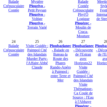
Balade
Mystère
Balade
Meeti
Crépusculaire
Plourivo
-
Contée
Styl
Contée
Petit Paysan
Crépusculaire
Fest
Plourivo
-
Phyt'Ô
Interna
Voltige
Logique
de Stre
Plourivo
-
Plouézec
-
Terrain Varié
Moulin de
Craca-
Mouture
24
25
26
27
2
Balade
Visite Guidée :
Ploubazlanec
Ploubazlanec
Plouba
Crépusculaire
Paimpol Cité
- Balade en
- Découverte
- Déco
Contée
des Islandais
Bateau-la
de l'Estran
de l'E
Murder Party-
Route des
avec
av
l'Affaire Abbé
Phares
Horizons22
Horiz
Claude
Rando-Apéro
Visite
à Paimpol :
Guidée :
entre Terre et
Paimpol Cité
Mer
des Islandais
Visite
Thématique-
Ça Coule de
Source : l'Eau
à l'Abbaye
Plouézec
-