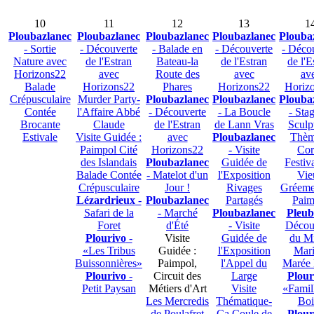
10
11
12
13
1
Ploubazlanec
Ploubazlanec
Ploubazlanec
Ploubazlanec
Plouba
- Sortie
- Découverte
- Balade en
- Découverte
- Déco
Nature avec
de l'Estran
Bateau-la
de l'Estran
de l'E
Horizons22
avec
Route des
avec
av
Balade
Horizons22
Phares
Horizons22
Horiz
Crépusculaire
Murder Party-
Ploubazlanec
Ploubazlanec
Plouba
Contée
l'Affaire Abbé
- Découverte
- La Boucle
- Sta
Brocante
Claude
de l'Estran
de Lann Vras
Sculp
Estivale
Visite Guidée :
avec
Ploubazlanec
Thèm
Paimpol Cité
Horizons22
- Visite
Cor
des Islandais
Ploubazlanec
Guidée de
Festiv
Balade Contée
- Matelot d'un
l'Exposition
Vie
Crépusculaire
Jour !
Rivages
Gréeme
Lézardrieux
-
Ploubazlanec
Partagés
Paim
Safari de la
- Marché
Ploubazlanec
Pleub
Foret
d'Été
- Visite
Décou
Plourivo
-
Visite
Guidée de
du Mi
«Les Tribus
Guidée :
l'Exposition
Mari
Buissonnières»
Paimpol,
l'Appel du
Marée 
Plourivo
-
Circuit des
Large
Plour
Petit Paysan
Métiers d'Art
Visite
«Famil
Les Mercredis
Thématique-
Boi
de Poulafret
Ça Coule de
Plour