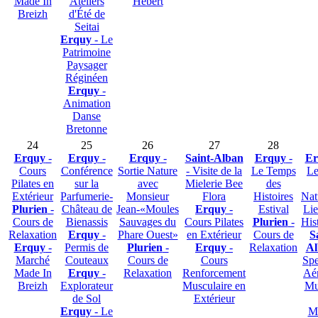
Made In
Ateliers
Hébert
Breizh
d'Été de
Seitai
Erquy
- Le
Patrimoine
Paysager
Réginéen
Erquy
-
Animation
Danse
Bretonne
24
25
26
27
28
Erquy
-
Erquy
-
Erquy
-
Saint-Alban
Erquy
-
Er
Cours
Conférence
Sortie Nature
- Visite de la
Le Temps
Le
Pilates en
sur la
avec
Mielerie Bee
des
Extérieur
Parfumerie-
Monsieur
Flora
Histoires
Nat
Plurien
-
Château de
Jean-«Moules
Erquy
-
Estival
Lie
Cours de
Bienassis
Sauvages du
Cours Pilates
Plurien
-
His
Relaxation
Erquy
-
Phare Ouest»
en Extérieur
Cours de
S
Erquy
-
Permis de
Plurien
-
Erquy
-
Relaxation
Al
Marché
Couteaux
Cours de
Cours
Spe
Made In
Erquy
-
Relaxation
Renforcement
Aér
Breizh
Explorateur
Musculaire en
Mu
de Sol
Extérieur
Erquy
- Le
M