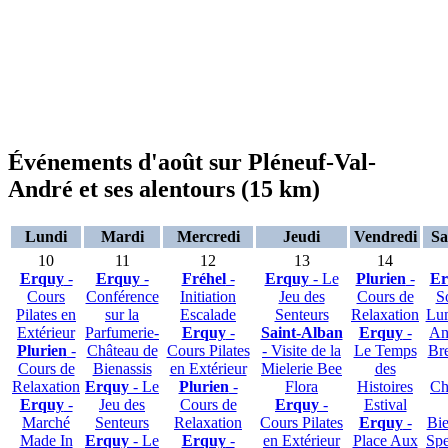
Événements d'août sur Pléneuf-Val-
André et ses alentours (15 km)
Lundi
Mardi
Mercredi
Jeudi
Vendredi
Sa
10
11
12
13
14
Erquy
-
Erquy
-
Fréhel
-
Erquy
- Le
Plurien
-
Er
Cours
Conférence
Initiation
Jeu des
Cours de
S
Pilates en
sur la
Escalade
Senteurs
Relaxation
Lum
Extérieur
Parfumerie-
Erquy
-
Saint-Alban
Erquy
-
An
Plurien
-
Château de
Cours Pilates
- Visite de la
Le Temps
Br
Cours de
Bienassis
en Extérieur
Mielerie Bee
des
Relaxation
Erquy
- Le
Plurien
-
Flora
Histoires
Ch
Erquy
-
Jeu des
Cours de
Erquy
-
Estival
Marché
Senteurs
Relaxation
Cours Pilates
Erquy
-
Bie
Made In
Erquy
- Le
Erquy
-
en Extérieur
Place Aux
Spe