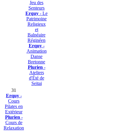
Jeu des
Senteurs
Erquy
- Le
Patrimoine
Religieux
et
Balnéaire
Réginéen
Erquy
-
Animation
Danse
Bretonne
Plurien
-
Ateliers
d'Été de
Seitai
31
Erquy
-
Cours
Pilates en
Extérieur
Plurien
-
Cours de
Relaxation