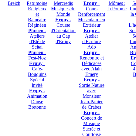
Breizh
Patrimoine
Mercredis
Erquy
-
Mômes :
S
Religieux
Musiques du
Cours
la Pomme
Lu
et
Monde
Renforcement
la
Balnéaire
Erquy
-
Musculaire en
Réginéen
Course
Extérieur
L'h
Plurien
-
d'Orientation
Erquy
-
Spe
Ateliers
au Cap
Atelier
S
d'Été de
d'Erquy
d'Écriture
Lu
Seitai
Ado
An
Plurien
-
Erquy
-
Br
Fest-Noz
Rencontre et
Er
Erquy
-
Dédicaces
Co
Café-
avec Alain
4
Bouquins
Emery
B
Spécial
Erquy
-
Invité
Sortie Nature
Erquy
-
avec
Animation
Monsieur
Danse
Jean-Panier
Bretonne
de Crabes
Erquy
-
Concert de
Musique
Sacrée et
Courtoise