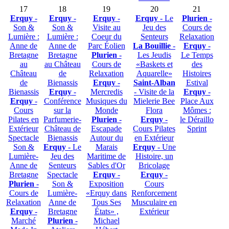
17
18
19
20
21
Erquy
-
Erquy
-
Erquy
-
Erquy
- Le
Plurien
-
Son &
Son &
Visite au
Jeu des
Cours de
Lumière :
Lumière :
Coeur du
Senteurs
Relaxation
Anne de
Anne de
Parc Éolien
La Bouillie
-
Erquy
-
Bretagne
Bretagne
Plurien
-
Les Jeudis
Le Temps
au
au Château
Cours de
«Baskets et
des
Château
de
Relaxation
Aquarelle»
Histoires
de
Bienassis
Erquy
-
Saint-Alban
Estival
Bienassis
Erquy
-
Mercredis
- Visite de la
Erquy
-
Erquy
-
Conférence
Musiques du
Mielerie Bee
Place Aux
Cours
sur la
Monde
Flora
Mômes :
Pilates en
Parfumerie-
Plurien
-
Erquy
-
le Déraillo
Extérieur
Château de
Escapade
Cours Pilates
Sprint
Spectacle
Bienassis
Autour du
en Extérieur
Son &
Erquy
- Le
Marais
Erquy
- Une
Lumière-
Jeu des
Maritime de
Histoire, un
Anne de
Senteurs
Sables d'Or
Bricolage
Bretagne
Spectacle
Erquy
-
Erquy
-
Plurien
-
Son &
Exposition
Cours
Cours de
Lumière-
«Erquy dans
Renforcement
Relaxation
Anne de
Tous Ses
Musculaire en
Erquy
-
Bretagne
États» ,
Extérieur
Marché
Plurien
-
Michael