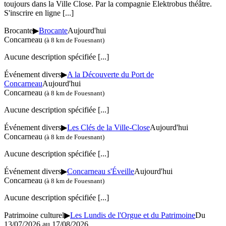
toujours dans la Ville Close. Par la compagnie Elektrobus théâtre.
S'inscrire en ligne
[...]
Brocante
▶
Brocante
Aujourd'hui
Concarneau
(à 8 km de Fouesnant)
Aucune description spécifiée
[...]
Événement divers
▶
A la Découverte du Port de
Concarneau
Aujourd'hui
Concarneau
(à 8 km de Fouesnant)
Aucune description spécifiée
[...]
Événement divers
▶
Les Clés de la Ville-Close
Aujourd'hui
Concarneau
(à 8 km de Fouesnant)
Aucune description spécifiée
[...]
Événement divers
▶
Concarneau s'Éveille
Aujourd'hui
Concarneau
(à 8 km de Fouesnant)
Aucune description spécifiée
[...]
Patrimoine culturel
▶
Les Lundis de l'Orgue et du Patrimoine
Du
13/07/2026 au 17/08/2026