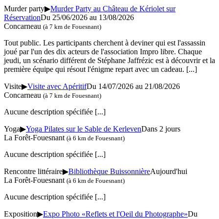
Murder party
▶
Murder Party au Château de Kériolet sur
Réservation
Du 25/06/2026 au
13/08/2026
Concarneau
(à 7 km de Fouesnant)
Tout public. Les participants cherchent à deviner qui est l'assassin
joué par l'un des dix acteurs de l'association Impro libre. Chaque
jeudi, un scénario différent de Stéphane Jaffrézic est à découvrir et la
première équipe qui résout l'énigme repart avec un cadeau.
[...]
Visite
▶
Visite avec Apéritif
Du 14/07/2026 au
21/08/2026
Concarneau
(à 7 km de Fouesnant)
Aucune description spécifiée
[...]
Yoga
▶
Yoga Pilates sur le Sable de Kerleven
Dans 2 jours
La Forêt-Fouesnant
(à 6 km de Fouesnant)
Aucune description spécifiée
[...]
Rencontre littéraire
▶
Bibliothèque Buissonnière
Aujourd'hui
La Forêt-Fouesnant
(à 6 km de Fouesnant)
Aucune description spécifiée
[...]
Exposition
▶
Expo Photo «Reflets et l'Oeil du Photographe»
Du