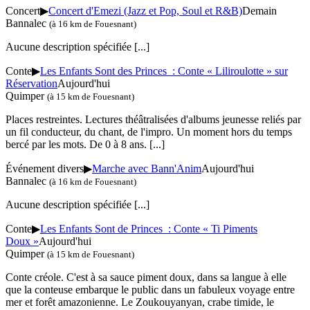
Concert
▶
Concert d'Emezi (Jazz et Pop, Soul et R&B)
Demain
Bannalec
(à 16 km de Fouesnant)
Aucune description spécifiée
[...]
Conte
▶
Les Enfants Sont des Princes : Conte « Liliroulotte » sur
Réservation
Aujourd'hui
Quimper
(à 15 km de Fouesnant)
Places restreintes. Lectures théâtralisées d'albums jeunesse reliés par
un fil conducteur, du chant, de l'impro. Un moment hors du temps
bercé par les mots. De 0 à 8 ans.
[...]
Événement divers
▶
Marche avec Bann'Anim
Aujourd'hui
Bannalec
(à 16 km de Fouesnant)
Aucune description spécifiée
[...]
Conte
▶
Les Enfants Sont de Princes : Conte « Ti Piments
Doux »
Aujourd'hui
Quimper
(à 15 km de Fouesnant)
Conte créole. C'est à sa sauce piment doux, dans sa langue à elle
que la conteuse embarque le public dans un fabuleux voyage entre
mer et forêt amazonienne. Le Zoukouyanyan, crabe timide, le