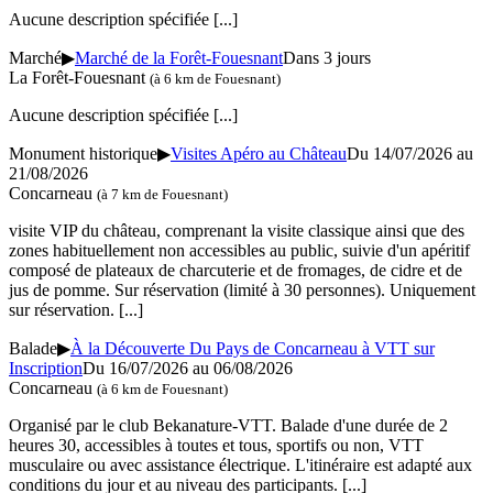
Aucune description spécifiée
[...]
Marché
▶
Marché de la Forêt-Fouesnant
Dans 3 jours
La Forêt-Fouesnant
(à 6 km de Fouesnant)
Aucune description spécifiée
[...]
Monument historique
▶
Visites Apéro au Château
Du 14/07/2026 au
21/08/2026
Concarneau
(à 7 km de Fouesnant)
visite VIP du château, comprenant la visite classique ainsi que des
zones habituellement non accessibles au public, suivie d'un apéritif
composé de plateaux de charcuterie et de fromages, de cidre et de
jus de pomme. Sur réservation (limité à 30 personnes). Uniquement
sur réservation.
[...]
Balade
▶
À la Découverte Du Pays de Concarneau à VTT sur
Inscription
Du 16/07/2026 au
06/08/2026
Concarneau
(à 6 km de Fouesnant)
Organisé par le club Bekanature-VTT. Balade d'une durée de 2
heures 30, accessibles à toutes et tous, sportifs ou non, VTT
musculaire ou avec assistance électrique. L'itinéraire est adapté aux
conditions du jour et au niveau des participants.
[...]