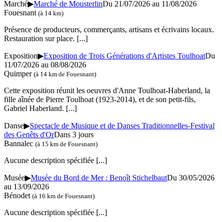
Marché
▶
Marché de Mousterlin
Du 21/07/2026 au 11/08/2026
Fouesnant
(à 14 km)
Présence de producteurs, commerçants, artisans et écrivains locaux.
Restauration sur place.
[...]
Exposition
▶
Exposition de Trois Générations d'Artistes Toulhoat
Du
11/07/2026 au 08/08/2026
Quimper
(à 14 km de Fouesnant)
Cette exposition réunit les oeuvres d'Anne Toulhoat-Haberland, la
fille aînée de Pierre Toulhoat (1923-2014), et de son petit-fils,
Gabriel Haberland.
[...]
Danse
▶
Spectacle de Musique et de Danses Traditionnelles-Festival
des Genêts d'Or
Dans 3 jours
Bannalec
(à 15 km de Fouesnant)
Aucune description spécifiée
[...]
Musée
▶
Musée du Bord de Mer : Benoît Stichelbaut
Du 30/05/2026
au 13/09/2026
Bénodet
(à 16 km de Fouesnant)
Aucune description spécifiée
[...]