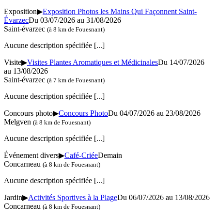
Exposition
▶
Exposition Photos les Mains Qui Façonnent Saint-
Évarzec
Du 03/07/2026 au 31/08/2026
Saint-évarzec
(à 8 km de Fouesnant)
Aucune description spécifiée
[...]
Visite
▶
Visites Plantes Aromatiques et Médicinales
Du 14/07/2026
au 13/08/2026
Saint-évarzec
(à 7 km de Fouesnant)
Aucune description spécifiée
[...]
Concours photo
▶
Concours Photo
Du 04/07/2026 au 23/08/2026
Melgven
(à 8 km de Fouesnant)
Aucune description spécifiée
[...]
Événement divers
▶
Café-Criée
Demain
Concarneau
(à 8 km de Fouesnant)
Aucune description spécifiée
[...]
Jardin
▶
Activités Sportives à la Plage
Du 06/07/2026 au 13/08/2026
Concarneau
(à 8 km de Fouesnant)