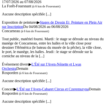
17/07/2026 au
07/08/2026
La Forêt-Fouesnant
(à 6 km de Fouesnant)
Aucune description spécifiée
[...]
Exposition de peintures
▶
Stages de Dessin Et Peinture en Plein Air
sur Inscription
Du 04/08/2026 au
06/08/2026
Concarneau
(à 6 km de Fouesnant)
Tout public, matériel fourni. Mardi : le stage se déroule au niveau du
manège de Concarneau, entre les halles et la ville close pour
dessiner l'Hémérica (le bateau du musée de la pêche), la ville close,
le port, le manège, les halles. Jeudi : le stage se déroule sur la
corniche au niveau de la
[...]
Événement divers
▶
L'Été sur l'Aven-Nénette et Lwas
Orchestra
Demain
Rosporden
(à 6 km de Fouesnant)
Aucune description spécifiée
[...]
Concert
▶
L'Été sur l'Aven-Cabaret Circus et Czeremszyna
Demain
Rosporden
(à 6 km de Fouesnant)
Aucune description spécifiée
[...]