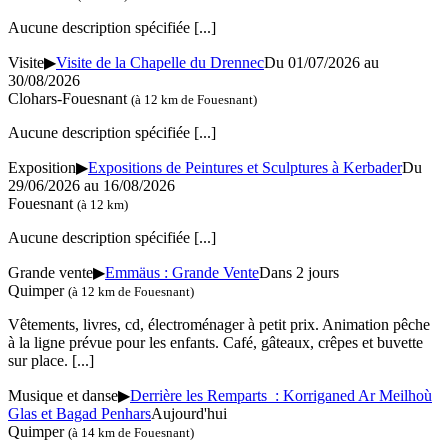
Aucune description spécifiée
[...]
Visite
▶
Visite de la Chapelle du Drennec
Du 01/07/2026 au
30/08/2026
Clohars-Fouesnant
(à 12 km de Fouesnant)
Aucune description spécifiée
[...]
Exposition
▶
Expositions de Peintures et Sculptures à Kerbader
Du
29/06/2026 au 16/08/2026
Fouesnant
(à 12 km)
Aucune description spécifiée
[...]
Grande vente
▶
Emmäus : Grande Vente
Dans 2 jours
Quimper
(à 12 km de Fouesnant)
Vêtements, livres, cd, électroménager à petit prix. Animation pêche
à la ligne prévue pour les enfants. Café, gâteaux, crêpes et buvette
sur place.
[...]
Musique et danse
▶
Derrière les Remparts : Korriganed Ar Meilhoù
Glas et Bagad Penhars
Aujourd'hui
Quimper
(à 14 km de Fouesnant)