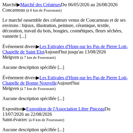
Marché
▶
Marché des Créateurs
Du 06/05/2026 au 26/08/2026
Concarneau
(à 6 km de Fouesnant)
Le marché rassemble des créateurs venus de Concarneau et de ses
environs : bijoux, illustration, peinture, céramique, textile,
décoration, travail du bois, bougies, cosmétiques, fleurs séchées,
vannerie
[...]
Événement divers
▶
Les Estivales d'Hppr-sur les Pas de Pierre Loti-
Chapelle de Saint Eloi
Aujourd'hui jusqu'au 13/08/2026
Melgven
(à 7 km de Fouesnant)
Aucune description spécifiée
[...]
Événement divers
▶
Les Estivales d'Hppr-sur les Pas de Pierre Loti-
Chapelle de Bonne Nouvelle
Aujourd'hui
Melgven
(à 7 km de Fouesnant)
Aucune description spécifiée
[...]
Exposition
▶
Exposition de l'Association Libre Pinceau
Du
13/07/2026 au 22/08/2026
Saint-évarzec
(à 8 km de Fouesnant)
Aucune description spécifiée
[...]