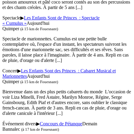
poisson amoureux et pâté coco seront contés au son des percussions
et des chants créoles. À partir de 5 ans
[...]
Spectacle
▶
Les Enfants Sont de Princes : Spectacle
« Cumulus »
Aujourd'hui
Quimper
(à 15 km de Fouesnant)
Spectacle de marionnettes. Cumulus est une petite bulle
contemplative où, l'espace d'un instant, les spectateurs suivront les
émotions d'une marionnette sac, ses difficultés et ses rêves. Sans
paroles, il laisse place à l'imaginaire. À partir de 4 ans. Repli en cas
de pluie, d'orage ou d'alerte
[...]
Concert
▶
Les Enfants Sont des Princes : Cabaret Musical et
Marionnettes
Aujourd'hui
Quimper
(à 15 km de Fouesnant)
Bienvenue dans un des plus petits cabarets du monde L'occasion de
voir Liza Minelli, Fred Astaire, Marilyn Monroe, Régine, Serge
Gainsbourg, Edith Piaf et d'autres encore, sans oublier le classique
french-cancan. À partir de 3 ans. Repli en cas de pluie, d'orage ou
d'alerte canicule à l'intérieur
[...]
Événement divers
▶
Concours de Pétanque
Demain
Bannalec
(à 17 km de Fouesnant)