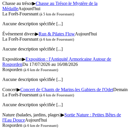
Chasse au trésor
▶
Chasse au Trésor-le Mystère de la
Médaille
Aujourd'hui
La Forêt-Fouesnant
(à 5 km de Fouesnant)
Aucune description spécifiée
[...]
Événement divers
▶
Run & Pilates Flow
Aujourd'hui
La Forêt-Fouesnant
(à 6 km de Fouesnant)
Aucune description spécifiée
[...]
Exposition
▶
Exposition : l'Antiquité Armoricaine Autour de
Rosporden
Du 17/07/2026 au
16/08/2026
Rosporden
(à 6 km de Fouesnant)
Aucune description spécifiée
[...]
Concert
▶
Concert de Chants de Marins-les Gabiers de l'Odet
Demain
La Forêt-Fouesnant
(à 6 km de Fouesnant)
Aucune description spécifiée
[...]
Nature (balades, jardins, plages)
▶
Sortie Nature : Petites Bêtes de
l'Eau Douce
Aujourd'hui
Rosporden
(à 6 km de Fouesnant)