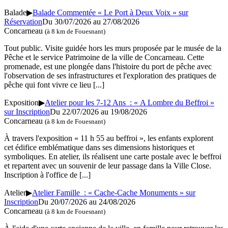
Balade
▶
Balade Commentée « Le Port à Deux Voix » sur
Réservation
Du 30/07/2026 au 27/08/2026
Concarneau
(à 8 km de Fouesnant)
Tout public. Visite guidée hors les murs proposée par le musée de la
Pêche et le service Patrimoine de la ville de Concarneau. Cette
promenade, est une plongée dans l'histoire du port de pêche avec
l'observation de ses infrastructures et l'exploration des pratiques de
pêche qui font vivre ce lieu
[...]
Exposition
▶
Atelier pour les 7-12 Ans : « A Lombre du Beffroi »
sur Inscription
Du 22/07/2026 au 19/08/2026
Concarneau
(à 8 km de Fouesnant)
À travers l'exposition « 11 h 55 au beffroi », les enfants explorent
cet édifice emblématique dans ses dimensions historiques et
symboliques. En atelier, ils réalisent une carte postale avec le beffroi
et repartent avec un souvenir de leur passage dans la Ville Close.
Inscription à l'office de
[...]
Atelier
▶
Atelier Famille : « Cache-Cache Monuments » sur
Inscription
Du 20/07/2026 au 24/08/2026
Concarneau
(à 8 km de Fouesnant)