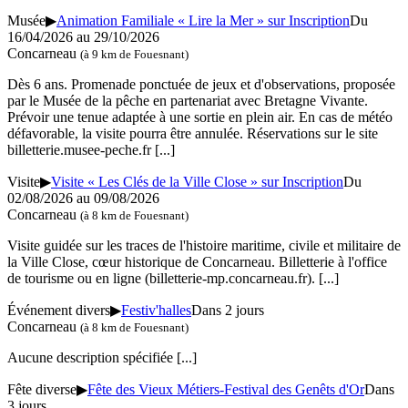
Musée
▶
Animation Familiale « Lire la Mer » sur Inscription
Du
16/04/2026 au 29/10/2026
Concarneau
(à 9 km de Fouesnant)
Dès 6 ans. Promenade ponctuée de jeux et d'observations, proposée
par le Musée de la pêche en partenariat avec Bretagne Vivante.
Prévoir une tenue adaptée à une sortie en plein air. En cas de météo
défavorable, la visite pourra être annulée. Réservations sur le site
billetterie.musee-peche.fr
[...]
Visite
▶
Visite « Les Clés de la Ville Close » sur Inscription
Du
02/08/2026 au 09/08/2026
Concarneau
(à 8 km de Fouesnant)
Visite guidée sur les traces de l'histoire maritime, civile et militaire de
la Ville Close, cœur historique de Concarneau. Billetterie à l'office
de tourisme ou en ligne (billetterie-mp.concarneau.fr).
[...]
Événement divers
▶
Festiv'halles
Dans 2 jours
Concarneau
(à 8 km de Fouesnant)
Aucune description spécifiée
[...]
Fête diverse
▶
Fête des Vieux Métiers-Festival des Genêts d'Or
Dans
3 jours