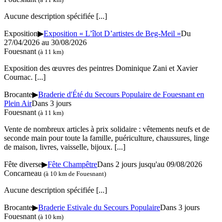
Aucune description spécifiée
[...]
Exposition
▶
Exposition « L’îlot D’artistes de Beg-Meil »
Du
27/04/2026 au 30/08/2026
Fouesnant
(à 11 km)
Exposition des œuvres des peintres Dominique Zani et Xavier
Cournac.
[...]
Brocante
▶
Braderie d'Été du Secours Populaire de Fouesnant en
Plein Air
Dans 3 jours
Fouesnant
(à 11 km)
Vente de nombreux articles à prix solidaire : vêtements neufs et de
seconde main pour toute la famille, puériculture, chaussures, linge
de maison, livres, vaisselle, bijoux.
[...]
Fête diverse
▶
Fête Champêtre
Dans 2 jours jusqu'au 09/08/2026
Concarneau
(à 10 km de Fouesnant)
Aucune description spécifiée
[...]
Brocante
▶
Braderie Estivale du Secours Populaire
Dans 3 jours
Fouesnant
(à 10 km)