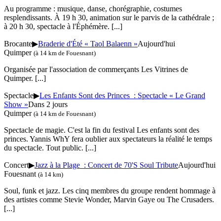
Au programme : musique, danse, chorégraphie, costumes
resplendissants. À 19 h 30, animation sur le parvis de la cathédrale ;
à 20 h 30, spectacle à l'Éphémère.
[...]
Brocante
▶
Braderie d'Été « Taol Balaenn »
Aujourd'hui
Quimper
(à 14 km de Fouesnant)
Organisée par l'association de commerçants Les Vitrines de
Quimper.
[...]
Spectacle
▶
Les Enfants Sont des Princes : Spectacle « Le Grand
Show »
Dans 2 jours
Quimper
(à 14 km de Fouesnant)
Spectacle de magie. C'est la fin du festival Les enfants sont des
princes. Yannis WhY fera oublier aux spectateurs la réalité le temps
du spectacle. Tout public.
[...]
Concert
▶
Jazz à la Plage : Concert de 70'S Soul Tribute
Aujourd'hui
Fouesnant
(à 14 km)
Soul, funk et jazz. Les cinq membres du groupe rendent hommage à
des artistes comme Stevie Wonder, Marvin Gaye ou The Crusaders.
[...]