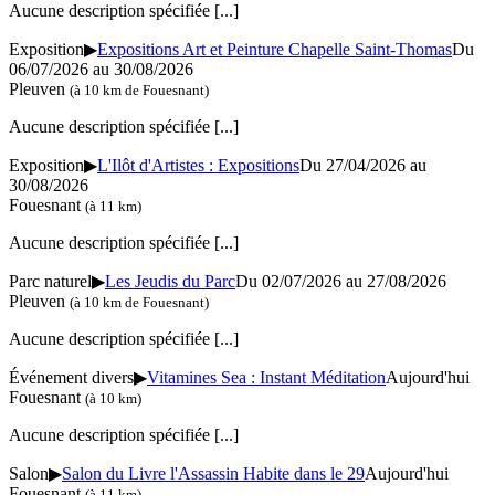
Aucune description spécifiée
[...]
Exposition
▶
Expositions Art et Peinture Chapelle Saint-Thomas
Du
06/07/2026 au 30/08/2026
Pleuven
(à 10 km de Fouesnant)
Aucune description spécifiée
[...]
Exposition
▶
L'Ilôt d'Artistes : Expositions
Du 27/04/2026 au
30/08/2026
Fouesnant
(à 11 km)
Aucune description spécifiée
[...]
Parc naturel
▶
Les Jeudis du Parc
Du 02/07/2026 au 27/08/2026
Pleuven
(à 10 km de Fouesnant)
Aucune description spécifiée
[...]
Événement divers
▶
Vitamines Sea : Instant Méditation
Aujourd'hui
Fouesnant
(à 10 km)
Aucune description spécifiée
[...]
Salon
▶
Salon du Livre l'Assassin Habite dans le 29
Aujourd'hui
Fouesnant
(à 11 km)