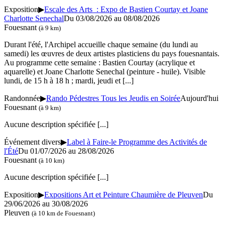
Exposition
▶
Escale des Arts : Expo de Bastien Courtay et Joane
Charlotte Senechal
Du 03/08/2026 au 08/08/2026
Fouesnant
(à 9 km)
Durant l'été, l'Archipel accueille chaque semaine (du lundi au
samedi) les œuvres de deux artistes plasticiens du pays fouesnantais.
Au programme cette semaine : Bastien Courtay (acrylique et
aquarelle) et Joane Charlotte Senechal (peinture - huile). Visible
lundi, de 15 h à 18 h ; mardi, jeudi et
[...]
Randonnée
▶
Rando Pédestres Tous les Jeudis en Soirée
Aujourd'hui
Fouesnant
(à 9 km)
Aucune description spécifiée
[...]
Événement divers
▶
Label à Faire-le Programme des Activités de
l'Été
Du 01/07/2026 au 28/08/2026
Fouesnant
(à 10 km)
Aucune description spécifiée
[...]
Exposition
▶
Expositions Art et Peinture Chaumière de Pleuven
Du
29/06/2026 au 30/08/2026
Pleuven
(à 10 km de Fouesnant)