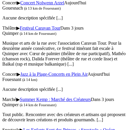
Concert
▶
Concert Nolwenn Arzel
Aujourd'hui
Gouesnach
(à 13 km de Fouesnant)
Aucune description spécifiée
[...]
Théâtre
▶
Festival Caravan Tour
Dans 3 jours
Quimper
(à 14 km de Fouesnant)
Musique et arts de la rue avec l'association Caravan Tour. Pour la
deuxième année consécutive, ce festival itinérant fait escale à
Quimper avec Cœur de palmier (théâtre de rue participatif), Mathéo
(chanson rock), Dalida Forever (théâtre de rue et corde lisse) et
Baïkal (rap et musique balkanique)
[...]
Concert
▶
Jazz à la Plage-Concerts en Plein Air
Aujourd'hui
Fouesnant
(à 14 km)
Aucune description spécifiée
[...]
Marché
▶
Summer Kemp : Marché des Créateurs
Dans 3 jours
Quimper
(à 14 km de Fouesnant)
Tout public. Rencontrer avec des créateurs et artisans qui proposent
de découvrir leurs créations et produits gourmands.
[...]
Spectacle
▶
Les Enfants Sont des Princes : Spectacle « Océan