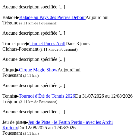
Aucune description spécifiée
[...]
Balade
▶
Balade au Pays des Pierres Debout
Aujourd'hui
Trégunc
(à 11 km de Fouesnant)
Aucune description spécifiée
[...]
Troc et puce
▶
Troc et Puces Acdl
Dans 3 jours
Clohars-Fouesnant
(à 11 km de Fouesnant)
Aucune description spécifiée
[...]
Cirque
▶
Cirque Magic Show
Aujourd'hui
Fouesnant
(à 11 km)
Aucune description spécifiée
[...]
Tennis
▶
Tournoi d'Été de Tennis 2026
Du 31/07/2026 au 12/08/2026
Trégunc
(à 11 km de Fouesnant)
Aucune description spécifiée
[...]
Jeu de piste
▶
Jeu de Piste «le Festin Perdu» avec les Archi
Kurieux
Du 12/08/2025 au 12/08/2026
Fouesnant
(à 11 km)