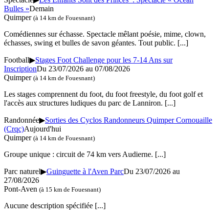
Bulles »
Demain
Quimper
(à 14 km de Fouesnant)
Comédiennes sur échasse. Spectacle mêlant poésie, mime, clown,
échasses, swing et bulles de savon géantes. Tout public.
[...]
Football
▶
Stages Foot Challenge pour les 7-14 Ans sur
Inscription
Du 23/07/2026 au 07/08/2026
Quimper
(à 14 km de Fouesnant)
Les stages comprennent du foot, du foot freestyle, du foot golf et
l'accès aux structures ludiques du parc de Lanniron.
[...]
Randonnée
▶
Sorties des Cyclos Randonneurs Quimper Cornouaille
(Crqc)
Aujourd'hui
Quimper
(à 14 km de Fouesnant)
Groupe unique : circuit de 74 km vers Audierne.
[...]
Parc naturel
▶
Guinguette à l'Aven Parc
Du 23/07/2026 au
27/08/2026
Pont-Aven
(à 15 km de Fouesnant)
Aucune description spécifiée
[...]