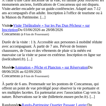
À l'aide d'une carte ancienne de la ville, en famille pour retrouver les
monuments anciens, fortifications de Concarneau qui ont disparu.
Visite-atelier encadrée par un guide-conférencier. Adapté aux 7-12
ans accompagnés d'un adulte. Inscription à l'office de tourisme ou à
la Maison du Patrimoine.
[...]
Visite
▶
Visite Théâtralisée « Sur les Pas Dun Pêcheur » sur
Inscription
Du 03/06/2026 au 28/08/2026
Concarneau
(à 8 km de Fouesnant)
Durée de la visite : 1 h. Accessible aux personnes à mobilité réduite
avec accompagnant. À partir de 7 ans. Prévoir de bonnes
chaussures, de l'eau et des vêtements de pluie si la météo est
mauvaise car la visite se passe en extérieur. Inscription en ligne sur
(loeilculturel.fr).
[...]
Musée
▶
Animation « Pêche et Plancton » sur Réservation
Du
08/06/2026 au 02/09/2026
Concarneau
(à 8 km de Fouesnant)
À partir de 6 ans. Promenade sur les pontons de Concarneau, qui
offrent un point de vue privilégié pour observer la vie portuaire et
ses multiples facettes. En partenariat avec l'association Cap vers la
nature. Réservations sur le site (billetterie.musee-peche.fr).
[...]
Randonnée
▶
Rando-Patrimoine Quartier Passage Lanriec
Du