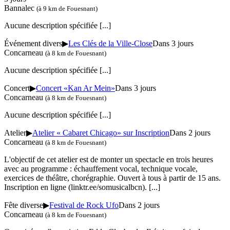
Bannalec
(à 9 km de Fouesnant)
Aucune description spécifiée
[...]
Événement divers
▶
Les Clés de la Ville-Close
Dans 3 jours
Concarneau
(à 8 km de Fouesnant)
Aucune description spécifiée
[...]
Concert
▶
Concert «Kan Ar Mein»
Dans 3 jours
Concarneau
(à 8 km de Fouesnant)
Aucune description spécifiée
[...]
Atelier
▶
Atelier « Cabaret Chicago» sur Inscription
Dans 2 jours
Concarneau
(à 8 km de Fouesnant)
L'objectif de cet atelier est de monter un spectacle en trois heures
avec au programme : échauffement vocal, technique vocale,
exercices de théâtre, chorégraphie. Ouvert à tous à partir de 15 ans.
Inscription en ligne (linktr.ee/somusicalbcn).
[...]
Fête diverse
▶
Festival de Rock Ufo
Dans 2 jours
Concarneau
(à 8 km de Fouesnant)