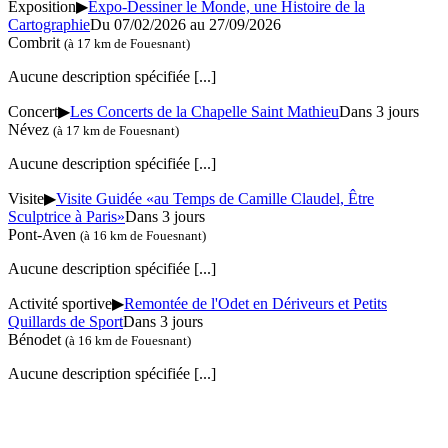
Exposition
▶
Expo-Dessiner le Monde, une Histoire de la
Cartographie
Du 07/02/2026 au 27/09/2026
Combrit
(à 17 km de Fouesnant)
Aucune description spécifiée
[...]
Concert
▶
Les Concerts de la Chapelle Saint Mathieu
Dans 3 jours
Névez
(à 17 km de Fouesnant)
Aucune description spécifiée
[...]
Visite
▶
Visite Guidée «au Temps de Camille Claudel, Être
Sculptrice à Paris»
Dans 3 jours
Pont-Aven
(à 16 km de Fouesnant)
Aucune description spécifiée
[...]
Activité sportive
▶
Remontée de l'Odet en Dériveurs et Petits
Quillards de Sport
Dans 3 jours
Bénodet
(à 16 km de Fouesnant)
Aucune description spécifiée
[...]