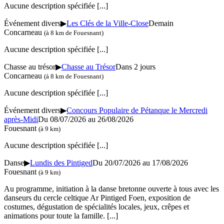
Aucune description spécifiée
[...]
Événement divers
▶
Les Clés de la Ville-Close
Demain
Concarneau
(à 8 km de Fouesnant)
Aucune description spécifiée
[...]
Chasse au trésor
▶
Chasse au Trésor
Dans 2 jours
Concarneau
(à 8 km de Fouesnant)
Aucune description spécifiée
[...]
Événement divers
▶
Concours Populaire de Pétanque le Mercredi
après-Midi
Du 08/07/2026 au 26/08/2026
Fouesnant
(à 9 km)
Aucune description spécifiée
[...]
Danse
▶
Lundis des Pintiged
Du 20/07/2026 au 17/08/2026
Fouesnant
(à 9 km)
Au programme, initiation à la danse bretonne ouverte à tous avec les
danseurs du cercle celtique Ar Pintiged Foen, exposition de
costumes, dégustation de spécialités locales, jeux, crêpes et
animations pour toute la famille.
[...]