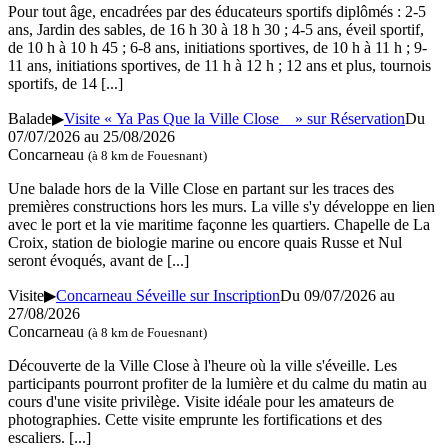
Pour tout âge, encadrées par des éducateurs sportifs diplômés : 2-5
ans, Jardin des sables, de 16 h 30 à 18 h 30 ; 4-5 ans, éveil sportif,
de 10 h à 10 h 45 ; 6-8 ans, initiations sportives, de 10 h à 11 h ; 9-
11 ans, initiations sportives, de 11 h à 12 h ; 12 ans et plus, tournois
sportifs, de 14
[...]
Balade
▶
Visite « Ya Pas Que la Ville Close » sur Réservation
Du
07/07/2026 au 25/08/2026
Concarneau
(à 8 km de Fouesnant)
Une balade hors de la Ville Close en partant sur les traces des
premières constructions hors les murs. La ville s'y développe en lien
avec le port et la vie maritime façonne les quartiers. Chapelle de La
Croix, station de biologie marine ou encore quais Russe et Nul
seront évoqués, avant de
[...]
Visite
▶
Concarneau Séveille sur Inscription
Du 09/07/2026 au
27/08/2026
Concarneau
(à 8 km de Fouesnant)
Découverte de la Ville Close à l'heure où la ville s'éveille. Les
participants pourront profiter de la lumière et du calme du matin au
cours d'une visite privilège. Visite idéale pour les amateurs de
photographies. Cette visite emprunte les fortifications et des
escaliers.
[...]