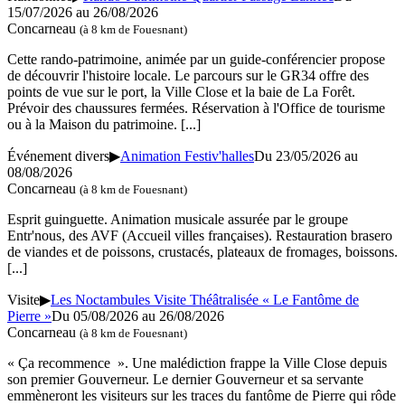
15/07/2026 au 26/08/2026
Concarneau
(à 8 km de Fouesnant)
Cette rando-patrimoine, animée par un guide-conférencier propose
de découvrir l'histoire locale. Le parcours sur le GR34 offre des
points de vue sur le port, la Ville Close et la baie de La Forêt.
Prévoir des chaussures fermées. Réservation à l'Office de tourisme
ou à la Maison du patrimoine.
[...]
Événement divers
▶
Animation Festiv'halles
Du 23/05/2026 au
08/08/2026
Concarneau
(à 8 km de Fouesnant)
Esprit guinguette. Animation musicale assurée par le groupe
Entr'nous, des AVF (Accueil villes françaises). Restauration brasero
de viandes et de poissons, crustacés, plateaux de fromages, boissons.
[...]
Visite
▶
Les Noctambules Visite Théâtralisée « Le Fantôme de
Pierre »
Du 05/08/2026 au 26/08/2026
Concarneau
(à 8 km de Fouesnant)
« Ça recommence ». Une malédiction frappe la Ville Close depuis
son premier Gouverneur. Le dernier Gouverneur et sa servante
emmèneront les visiteurs sur les traces du fantôme de Pierre qui rôde