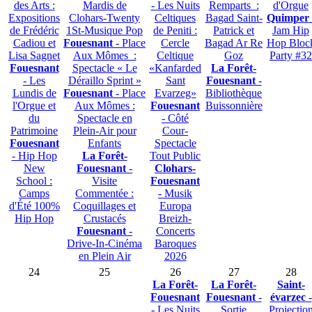
des Arts :
Mardis de
- Les Nuits
Remparts :
d'Orgue
Expositions
Clohars-Twenty
Celtiques
Bagad Saint-
Quimper
de Frédéric
1St-Musique Pop
de Peniti :
Patrick et
Jam Hip
Cadiou et
Fouesnant
- Place
Cercle
Bagad Ar Re
Hop Bloc
Lisa Sagnet
Aux Mômes :
Celtique
Goz
Party #32
Fouesnant
Spectacle « Le
«Kanfarded
La Forêt-
- Les
Déraillo Sprint »
Sant
Fouesnant
-
Lundis de
Fouesnant
- Place
Evarzeg»
Bibliothèque
l'Orgue et
Aux Mômes :
Fouesnant
Buissonnière
du
Spectacle en
- Côté
Patrimoine
Plein-Air pour
Cour-
Fouesnant
Enfants
Spectacle
- Hip Hop
La Forêt-
Tout Public
New
Fouesnant
-
Clohars-
School :
Visite
Fouesnant
Camps
Commentée :
- Musik
d'Été 100%
Coquillages et
Europa
Hip Hop
Crustacés
Breizh-
Fouesnant
-
Concerts
Drive-In-Cinéma
Baroques
en Plein Air
2026
24
25
26
27
28
La Forêt-
La Forêt-
Saint-
Fouesnant
Fouesnant
-
évarzec
-
- Les Nuits
Sortie
Projectio