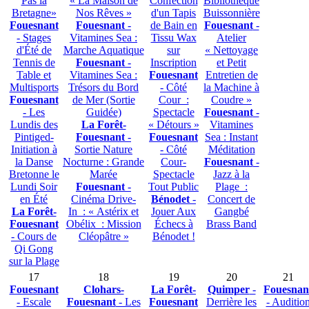
Pas la
« La Maison de
Confection
Bibliothèque
Bretagne»
Nos Rêves »
d'un Tapis
Buissonnière
Fouesnant
Fouesnant
-
de Bain en
Fouesnant
-
- Stages
Vitamines Sea :
Tissu Wax
Atelier
d'Été de
Marche Aquatique
sur
« Nettoyage
Tennis de
Fouesnant
-
Inscription
et Petit
Table et
Vitamines Sea :
Fouesnant
Entretien de
Multisports
Trésors du Bord
- Côté
la Machine à
Fouesnant
de Mer (Sortie
Cour :
Coudre »
- Les
Guidée)
Spectacle
Fouesnant
-
Lundis des
La Forêt-
« Détours »
Vitamines
Pintiged-
Fouesnant
-
Fouesnant
Sea : Instant
Initiation à
Sortie Nature
- Côté
Méditation
la Danse
Nocturne : Grande
Cour-
Fouesnant
-
Bretonne le
Marée
Spectacle
Jazz à la
Lundi Soir
Fouesnant
-
Tout Public
Plage :
en Été
Cinéma Drive-
Bénodet
-
Concert de
La Forêt-
In : « Astérix et
Jouer Aux
Gangbé
Fouesnant
Obélix : Mission
Échecs à
Brass Band
- Cours de
Cléopâtre »
Bénodet !
Qi Gong
sur la Plage
17
18
19
20
21
Fouesnant
Clohars-
La Forêt-
Quimper
-
Fouesnan
- Escale
Fouesnant
- Les
Fouesnant
Derrière les
- Auditio