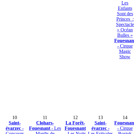
Les
Enfants
Sont des
Princes :
Spectacle
« Océan
Bulles »
Fouesnan
- Cirque
Magic
Show
10
11
12
13
14
Saint-
Clohars-
La Forêt-
Saint-
Fouesnan
évarzec
-
Fouesnant
- Les
Fouesnant
évarzec
-
- Cirque
Concours
Mardis de
- Les Nuits
Les Estivales
Bostok