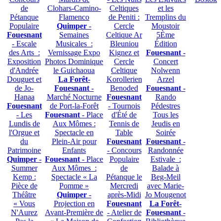
de
Clohars-Camino-
Celtiques
et les
Pétanque
Flamenco
de Peniti :
Tremplins du
Populaire
Quimper
-
Cercle
Moustoir
Fouesnant
Semaines
Celtique Ar
5Ème
- Escale
Musicales :
Bleuniou
Édition
des Arts :
Vernissage Expo
Kignez et
Fouesnant
-
Exposition
Photos Dominique
Cercle
Concert
d'Andrée
le Guichaoua
Celtique
Nolwenn
Douguet et
La Forêt-
Korollerien
Arzel
de Jo-
Fouesnant
-
Benoded
Fouesnant
-
Hanaa
Marché Nocturne
Fouesnant
Rando
Fouesnant
de Port-la-Forêt
- Tournois
Pédestres
- Les
Fouesnant
- Place
d'Été de
Tous les
Lundis de
Aux Mômes :
Tennis de
Jeudis en
l'Orgue et
Spectacle en
Table
Soirée
du
Plein-Air pour
Fouesnant
Fouesnant
-
Patrimoine
Enfants
- Concours
Randonnée
Quimper
-
Fouesnant
- Place
Populaire
Estivale :
Summer
Aux Mômes :
de
Balade à
Kemp :
Spectacle « La
Pétanque le
Beg-Meil
Pièce de
Pomme »
Mercredi
avec Marie-
Théâtre
Quimper
-
après-Midi
Jo Mougenot
« Vous
Projection en
Fouesnant
La Forêt-
N'Aurez
Avant-Première de
- Atelier de
Fouesnant
-