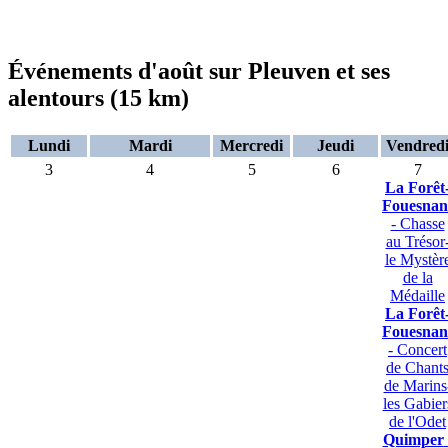
Événements d'août sur Pleuven et ses
alentours (15 km)
Lundi
Mardi
Mercredi
Jeudi
Vendred
3
4
5
6
7
La Forêt
Fouesnan
- Chasse
au Trésor
le Mystèr
de la
Médaille
La Forêt
Fouesnan
- Concert
de Chant
de Marins
les Gabier
de l'Odet
Quimper