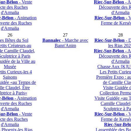
Sur-Bélon
- Vente
Riec-Sur-Bélon
- A
ecte des Ruches
Découverte des 
d'Armalia
d'Armalia
r-Bélon
- Animation
Riec-Sur-Bélon
- V
verte des Ruches
Ferme de Kersé
d'Armalia
26
27
28
tes Bêtes du Sol
Bannalec
- Marche avec
Riec-Sur-Bélon
- D
tits Créateurs-au
Bann'Anim
les Rias 202
e Camille Claudel,
Riec-Sur-Bélon
- A
Sculptrice à Paris
Découverte des 
uidée de la Ville au
d'Armalia
Musée
Chasse Aux [K]Ur
tits Curieux-les 4
Les Petits Curi
Saisons
Première Expo : a
uidée «au Temps de
de Camille Cla
le Claudel, Être
Visite Guidée d
lptrice à Paris»
Collection Perm
r-Bélon
- Animation
Visite Guidée «au 
verte des Ruches
Camille Claudel,
d'Armalia
Sculptrice à Pa
Sur-Bélon
- Vente
Riec-Sur-Bélon
- V
ecte des Ruches
Ferme de Kersé
d'Armalia
Riec-Sur-Bél
 Phoenix-les Rias
Lassemblée des Bo