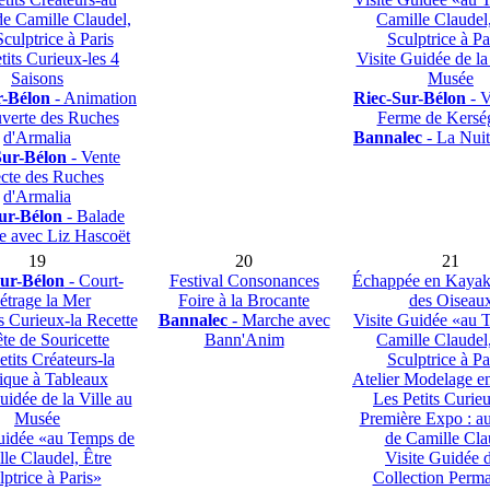
e Camille Claudel,
Camille Claudel,
Sculptrice à Paris
Sculptrice à Pa
tits Curieux-les 4
Visite Guidée de la
Saisons
Musée
r-Bélon
- Animation
Riec-Sur-Bélon
- V
verte des Ruches
Ferme de Kersé
d'Armalia
Bannalec
- La Nuit
Sur-Bélon
- Vente
ecte des Ruches
d'Armalia
ur-Bélon
- Balade
e avec Liz Hascoët
19
20
21
ur-Bélon
- Court-
Festival Consonances
Échappée en Kayak
trage la Mer
Foire à la Brocante
des Oiseau
s Curieux-la Recette
Bannalec
- Marche avec
Visite Guidée «au 
te de Souricette
Bann'Anim
Camille Claudel,
etits Créateurs-la
Sculptrice à Pa
ique à Tableaux
Atelier Modelage e
uidée de la Ville au
Les Petits Curi
Musée
Première Expo : a
uidée «au Temps de
de Camille Cla
le Claudel, Être
Visite Guidée d
lptrice à Paris»
Collection Perm