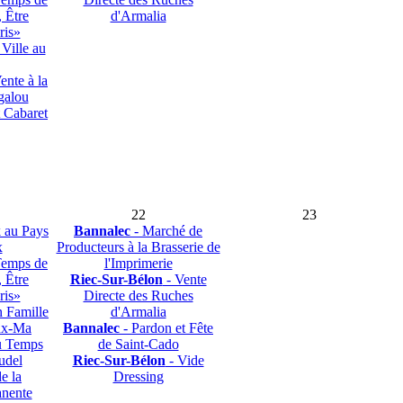
 Être
d'Armalia
ris»
 Ville au
ente à la
galou
 Cabaret
22
23
 au Pays
Bannalec
- Marché de
x
Producteurs à la Brasserie de
Temps de
l'Imprimerie
 Être
Riec-Sur-Bélon
- Vente
ris»
Directe des Ruches
n Famille
d'Armalia
eux-Ma
Bannalec
- Pardon et Fête
u Temps
de Saint-Cado
udel
Riec-Sur-Bélon
- Vide
e la
Dressing
anente