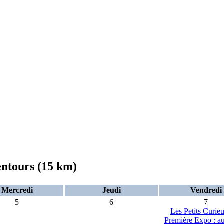
entours (15 km)
Mercredi
Jeudi
Vendredi
5
6
7
Les Petits Curi
Première Expo : a