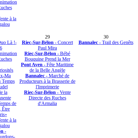
nimation
Ruches
ente à la
galou
29
30
uo Là !-
Riec-Sur-Bélon
- Concert
Bannalec
- Trail des Genêts
6
Paul Mira
nimation
Riec-Sur-Bélon
- Bébé
Ruches
Bouquine Prend la Mer
Pont Aven
- Fête Maritime
iosités
de la Belle Angèle
eux-Ma
Bannalec
- Marché de
u Temps
Producteurs à la Brasserie de
udel
l'Imprimerie
e la
Riec-Sur-Bélon
- Vente
anente
Directe des Ruches
Temps de
d'Armalia
 Être
ris»
ente à la
galou
on
-
urdons-