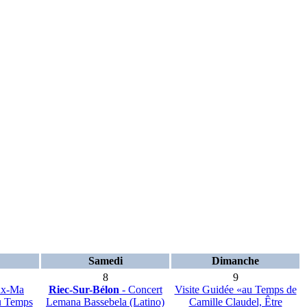
Samedi
Dimanche
8
9
eux-Ma
Riec-Sur-Bélon
- Concert
Visite Guidée «au Temps de
u Temps
Lemana Bassebela (Latino)
Camille Claudel, Être