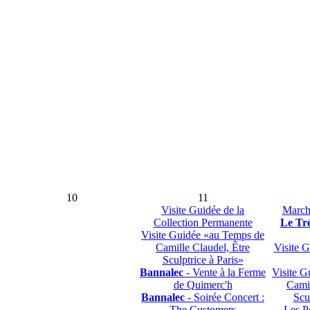
10
11
Visite Guidée de la
March
Collection Permanente
Le Tr
Visite Guidée «au Temps de
Camille Claudel, Être
Visite G
Sculptrice à Paris»
Bannalec
- Vente à la Ferme
Visite G
de Quimerc'h
Camil
Bannalec
- Soirée Concert :
Scu
The Customers
Les Pe