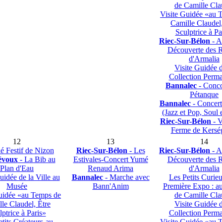
de Camille Cla
Visite Guidée «au 
Camille Claudel,
Sculptrice à Pa
Riec-Sur-Bélon
- A
Découverte des 
d'Armalia
Visite Guidée d
Collection Perm
Bannalec
- Conco
Pétanque
Bannalec
- Concert
(Jazz et Pop, Soul
Riec-Sur-Bélon
- V
Ferme de Kersé
12
13
14
é Festif de Nizon
Riec-Sur-Bélon
- Les
Riec-Sur-Bélon
- A
évoux
- La Bib au
Estivales-Concert Yumé
Découverte des 
Plan d'Eau
Renaud Arima
d'Armalia
uidée de la Ville au
Bannalec
- Marche avec
Les Petits Curi
Musée
Bann'Anim
Première Expo : a
uidée «au Temps de
de Camille Cla
le Claudel, Être
Visite Guidée d
lptrice à Paris»
Collection Perm
tits Créateurs-au
Visite Guidée «au 