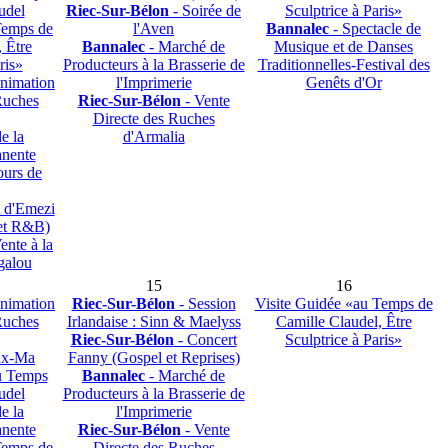
udel
Riec-Sur-Bélon
- Soirée de
Sculptrice à Paris»
Temps de
l'Aven
Bannalec
- Spectacle de
 Être
Bannalec
- Marché de
Musique et de Danses
ris»
Producteurs à la Brasserie de
Traditionnelles-Festival des
nimation
l'Imprimerie
Genêts d'Or
Ruches
Riec-Sur-Bélon
- Vente
Directe des Ruches
e la
d'Armalia
anente
urs de
 d'Emezi
 et R&B)
ente à la
galou
15
16
nimation
Riec-Sur-Bélon
- Session
Visite Guidée «au Temps de
Ruches
Irlandaise : Sinn & Maelyss
Camille Claudel, Être
Riec-Sur-Bélon
- Concert
Sculptrice à Paris»
eux-Ma
Fanny (Gospel et Reprises)
u Temps
Bannalec
- Marché de
udel
Producteurs à la Brasserie de
e la
l'Imprimerie
anente
Riec-Sur-Bélon
- Vente
Temps de
Directe des Ruches