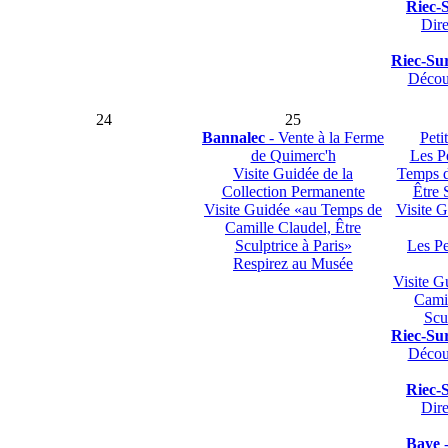
Riec-
Dir
Riec-Su
Décou
24
25
Bannalec
- Vente à la Ferme
Peti
de Quimerc'h
Les Pe
Visite Guidée de la
Temps d
Collection Permanente
Être 
Visite Guidée «au Temps de
Visite G
Camille Claudel, Être
Sculptrice à Paris»
Les Pe
Respirez au Musée
Visite G
Camil
Scu
Riec-Su
Décou
Riec-
Dir
Baye
-