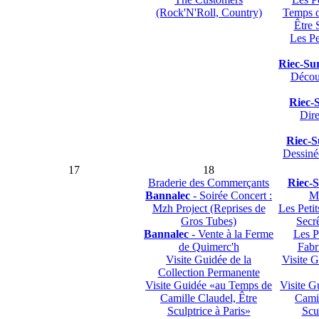
(Rock'N'Roll, Country)
Temps d
Être 
Les Pe
Riec-Su
Décou
Riec-
Dir
Riec-S
Dessiné
17
18
Braderie des Commerçants
Riec-S
Bannalec
- Soirée Concert :
Mé
Mzh Project (Reprises de
Les Petit
Gros Tubes)
Secrê
Bannalec
- Vente à la Ferme
Les P
de Quimerc'h
Fabr
Visite Guidée de la
Visite G
Collection Permanente
Visite Guidée «au Temps de
Visite G
Camille Claudel, Être
Camil
Sculptrice à Paris»
Scu