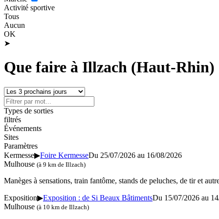
Activité sportive
Tous
Aucun
OK
➤
Que faire à Illzach (Haut-Rhin)
Types de sorties
filtrés
Événements
Sites
Paramètres
Kermesse
▶
Foire Kermesse
Du 25/07/2026 au
16/08/2026
Mulhouse
(à 9 km de Illzach)
Manèges à sensations, train fantôme, stands de peluches, de tir et autr
Exposition
▶
Exposition : de Si Beaux Bâtiments
Du 15/07/2026 au
14
Mulhouse
(à 10 km de Illzach)