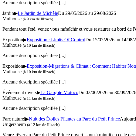
Aucune description spécifiée
[...]
Jardin
▶
Le Jardin de Michèle
Du 29/05/2026 au
29/08/2026
Mulhouse
(à 9 km de Illzach)
Pendant tout l'été, venez vous rafraîchir et vous restaurer au bord de
Exposition
▶
Exposition : Limits Of Control
Du 15/07/2026 au
14/08/
Mulhouse
(à 10 km de Illzach)
Aucune description spécifiée
[...]
Exposition
▶
Exposition-Migrations & Climat : Comment Habiter Not
Mulhouse
(à 10 km de Illzach)
Aucune description spécifiée
[...]
Événement divers
▶
La Gargote Motoco
Du 02/06/2026 au
30/09/202
Mulhouse
(à 11 km de Illzach)
Aucune description spécifiée
[...]
Parc naturel
▶
Nuit des Étoiles Filantes au Parc du Petit Prince
Aujourd
Ungersheim
(à 12 km de Illzach)
Venez rêver au Parc du Petit Prince ouvert jsuqu'à minuit en cette occ