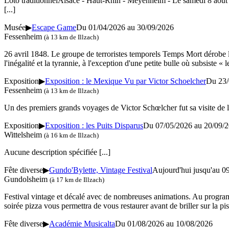
Loto traditionnelAlsace - Haut-Rhin - Meyenheim - Le samedi 8 août 
[...]
Musée
▶
Escape Game
Du 01/04/2026 au
30/09/2026
Fessenheim
(à 13 km de Illzach)
26 avril 1848. Le groupe de terroristes temporels Temps Mort dérobe le 
l'inégalité et la tyrannie, à l'exception d'une petite bulle où subsiste «
Exposition
▶
Exposition : le Mexique Vu par Victor Schoelcher
Du 23/
Fessenheim
(à 13 km de Illzach)
Un des premiers grands voyages de Victor Schœlcher fut sa visite de 
Exposition
▶
Exposition : les Puits Disparus
Du 07/05/2026 au
20/09/
Wittelsheim
(à 16 km de Illzach)
Aucune description spécifiée
[...]
Fête diverse
▶
Gundo'Bylette, Vintage Festival
Aujourd'hui jusqu'au
0
Gundolsheim
(à 17 km de Illzach)
Festival vintage et décalé avec de nombreuses animations. Au programm
soirée pizza vous permettra de vous restaurer avant de briller sur la p
Fête diverse
▶
Académie Musicalta
Du 01/08/2026 au
10/08/2026