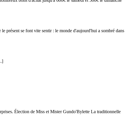
 nombreux bons d'achat jusqu'à 600€ le samedi et 500€ le dimanche
 le présent se font vite sentir : le monde d'aujourd'hui a sombré dans
..]
rprises. Élection de Miss et Mister Gundo'Bylette La traditionnelle