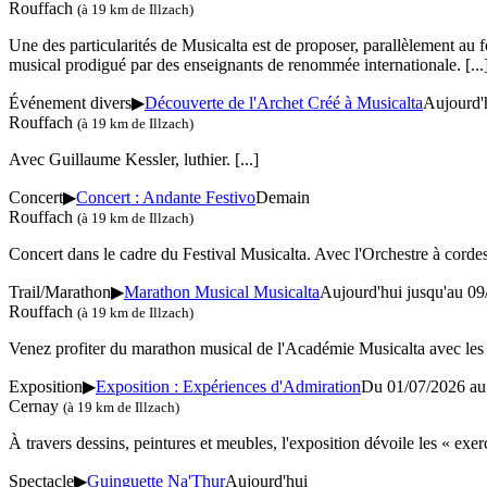
Rouffach
(à 19 km de Illzach)
Une des particularités de Musicalta est de proposer, parallèlement au 
musical prodigué par des enseignants de renommée internationale.
[...
Événement divers
▶
Découverte de l'Archet Créé à Musicalta
Aujourd'
Rouffach
(à 19 km de Illzach)
Avec Guillaume Kessler, luthier.
[...]
Concert
▶
Concert : Andante Festivo
Demain
Rouffach
(à 19 km de Illzach)
Concert dans le cadre du Festival Musicalta. Avec l'Orchestre à corde
Trail/Marathon
▶
Marathon Musical Musicalta
Aujourd'hui jusqu'au
09
Rouffach
(à 19 km de Illzach)
Venez profiter du marathon musical de l'Académie Musicalta avec les s
Exposition
▶
Exposition : Expériences d'Admiration
Du 01/07/2026 au
Cernay
(à 19 km de Illzach)
À travers dessins, peintures et meubles, l'exposition dévoile les « exerc
Spectacle
▶
Guinguette Na'Thur
Aujourd'hui