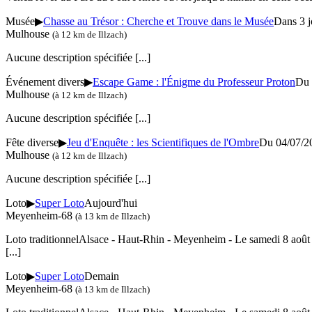
Musée
▶
Chasse au Trésor : Cherche et Trouve dans le Musée
Dans 3 j
Mulhouse
(à 12 km de Illzach)
Aucune description spécifiée
[...]
Événement divers
▶
Escape Game : l'Énigme du Professeur Proton
Du 
Mulhouse
(à 12 km de Illzach)
Aucune description spécifiée
[...]
Fête diverse
▶
Jeu d'Enquête : les Scientifiques de l'Ombre
Du 04/07/2
Mulhouse
(à 12 km de Illzach)
Aucune description spécifiée
[...]
Loto
▶
Super Loto
Aujourd'hui
Meyenheim-68
(à 13 km de Illzach)
Loto traditionnelAlsace - Haut-Rhin - Meyenheim - Le samedi 8 août 
[...]
Loto
▶
Super Loto
Demain
Meyenheim-68
(à 13 km de Illzach)