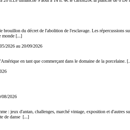
à 20 h.Le dimanche 9 août à 14 h. 4€ le carton20€ la planche de 6 De
brouillon du décret de l'abolition de l'esclavage. Les répercussions sur
 le monde
[...]
05/2026 au
20/09/2026
l'Amérique en tant que commerçant dans le domaine de la porcelaine.
[.
2026
9/08/2026
e : jeux d'antan, challenges, marché vintage, exposition et d'autres su
iste de danse
[...]