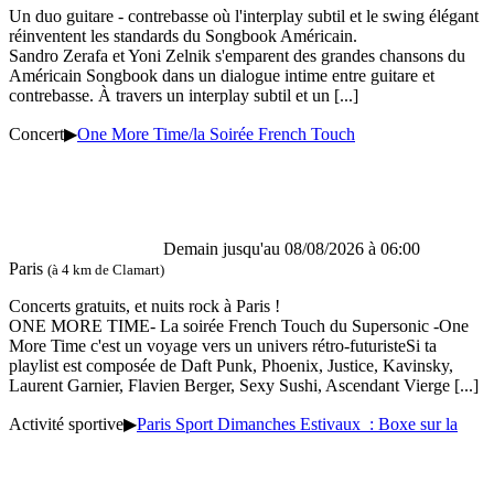
Un duo guitare - contrebasse où l'interplay subtil et le swing élégant
réinventent les standards du Songbook Américain.
Sandro Zerafa et Yoni Zelnik s'emparent des grandes chansons du
Américain Songbook dans un dialogue intime entre guitare et
contrebasse. À travers un interplay subtil et un
[...]
Concert
▶
One More Time/la Soirée French Touch
Demain jusqu'au 08/08/2026 à 06:00
Paris
(à 4 km de Clamart)
Concerts gratuits, et nuits rock à Paris !
ONE MORE TIME- La soirée French Touch du Supersonic -One
More Time c'est un voyage vers un univers rétro-futuristeSi ta
playlist est composée de Daft Punk, Phoenix, Justice, Kavinsky,
Laurent Garnier, Flavien Berger, Sexy Sushi, Ascendant Vierge
[...]
Activité sportive
▶
Paris Sport Dimanches Estivaux : Boxe sur la