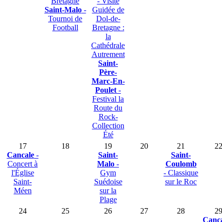
Bretagne
- Visite
Saint-Malo
-
Guidée de
Tournoi de
Dol-de-
Football
Bretagne :
la
Cathédrale
Autrement
Saint-
Père-
Marc-En-
Poulet
-
Festival la
Route du
Rock-
Collection
Été
17
18
19
20
21
2
Cancale
-
Saint-
Saint-
Concert à
Malo
-
Coulomb
l'Église
Gym
- Classique
Saint-
Suédoise
sur le Roc
Méen
sur la
Plage
24
25
26
27
28
2
Canc