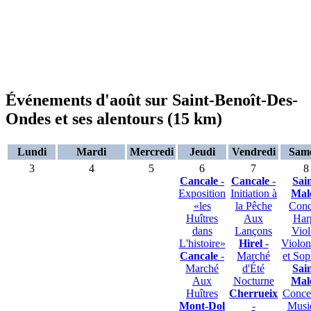
Événements d'août sur Saint-Benoît-Des-
Ondes et ses alentours (15 km)
Lundi
Mardi
Mercredi
Jeudi
Vendredi
Sam
3
4
5
6
7
8
Cancale
-
Cancale
-
Sain
Exposition
Initiation à
Mal
«les
la Pêche
Conc
Huîtres
Aux
Har
dans
Lançons
Vio
L'histoire»
Hirel
-
Violon
Cancale
-
Marché
et Sop
Marché
d'Été
Sain
Aux
Nocturne
Mal
Huîtres
Cherrueix
Concer
Mont-Dol
-
Musi