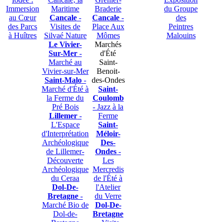
Immersion
Maritime
Braderie
du Groupe
au Cœur
Cancale
-
Cancale
-
des
des Parcs
Visites de
Place Aux
Peintres
à Huîtres
Silvaé Nature
Mômes
Malouins
Le Vivier-
Marchés
Sur-Mer
-
d'Été
Marché au
Saint-
Vivier-sur-Mer
Benoit-
Saint-Malo
-
des-Ondes
Marché d'Été à
Saint-
la Ferme du
Coulomb
Pré Bois
- Jazz à la
Lillemer
-
Ferme
L'Espace
Saint-
d'Interprétation
Méloir-
Archéologique
Des-
de Lillemer-
Ondes
-
Découverte
Les
Archéologique
Mercredis
du Ceraa
de l'Été à
Dol-De-
l'Atelier
Bretagne
-
du Verre
Marché Bio de
Dol-De-
Dol-de-
Bretagne