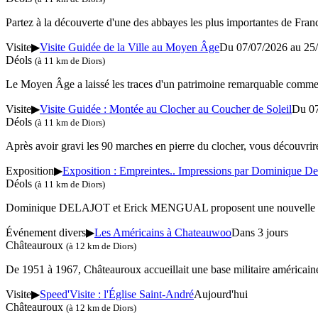
Partez à la découverte d'une des abbayes les plus importantes de Fra
Visite
▶
Visite Guidée de la Ville au Moyen Âge
Du 07/07/2026 au
25
Déols
(à 11 km de Diors)
Le Moyen Âge a laissé les traces d'un patrimoine remarquable comme en
Visite
▶
Visite Guidée : Montée au Clocher au Coucher de Soleil
Du 0
Déols
(à 11 km de Diors)
Après avoir gravi les 90 marches en pierre du clocher, vous découvrirez
Exposition
▶
Exposition : Empreintes.. Impressions par Dominique De
Déols
(à 11 km de Diors)
Dominique DELAJOT et Erick MENGUAL proposent une nouvelle exposit
Événement divers
▶
Les Américains à Chateauwoo
Dans 3 jours
Châteauroux
(à 12 km de Diors)
De 1951 à 1967, Châteauroux accueillait une base militaire américaine
Visite
▶
Speed'Visite : l'Église Saint-André
Aujourd'hui
Châteauroux
(à 12 km de Diors)