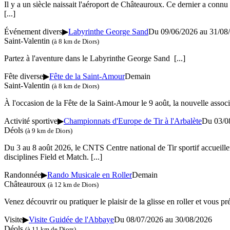
Il y a un siècle naissait l'aéroport de Châteauroux. Ce dernier a conn
[...]
Événement divers
▶
Labyrinthe George Sand
Du 09/06/2026 au
31/08
Saint-Valentin
(à 8 km de Diors)
Partez à l'aventure dans le Labyrinthe George Sand
[...]
Fête diverse
▶
Fête de la Saint-Amour
Demain
Saint-Valentin
(à 8 km de Diors)
À l'occasion de la Fête de la Saint-Amour le 9 août, la nouvelle asso
Activité sportive
▶
Championnats d'Europe de Tir à l'Arbalète
Du 03/0
Déols
(à 9 km de Diors)
Du 3 au 8 août 2026, le CNTS Centre national de Tir sportif accueillera
disciplines Field et Match.
[...]
Randonnée
▶
Rando Musicale en Roller
Demain
Châteauroux
(à 12 km de Diors)
Venez découvrir ou pratiquer le plaisir de la glisse en roller et vou
Visite
▶
Visite Guidée de l'Abbaye
Du 08/07/2026 au
30/08/2026
Déols
(à 11 km de Diors)