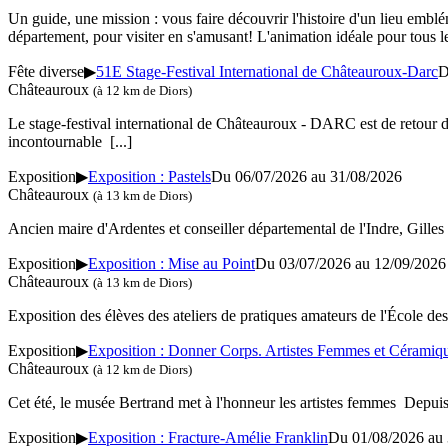
Un guide, une mission : vous faire découvrir l'histoire d'un lieu e
département, pour visiter en s'amusant! L'animation idéale pour tous l
Fête diverse
▶
51E Stage-Festival International de Châteauroux-Darc
D
Châteauroux
(à 12 km de Diors)
Le stage-festival international de Châteauroux - DARC est de retour d
incontournable
[...]
Exposition
▶
Exposition : Pastels
Du 06/07/2026 au
31/08/2026
Châteauroux
(à 13 km de Diors)
Ancien maire d'Ardentes et conseiller départemental de l'Indre, Gilles Ca
Exposition
▶
Exposition : Mise au Point
Du 03/07/2026 au
12/09/2026
Châteauroux
(à 13 km de Diors)
Exposition des élèves des ateliers de pratiques amateurs de l'École d
Exposition
▶
Exposition : Donner Corps. Artistes Femmes et Céramiq
Châteauroux
(à 12 km de Diors)
Cet été, le musée Bertrand met à l'honneur les artistes femmes Depuis
Exposition
▶
Exposition : Fracture-Amélie Franklin
Du 01/08/2026 au