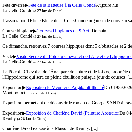
Fête diverse
▶
Fête de la Batteuse à la Celle-Condé
Aujourd'hui
La Celle-Condé
(à 27 km de Diors)
L'association l'Etoile Bleue de la Celle-Condé organise de nouveau sa
Course hippique
▶
Courses Hippiques du 9 Août
Demain
La Celle-Condé
(à 27 km de Diors)
Ce dimanche, retrouvez 7 courses hippiques dont 5 d'obstacles et 2 de
Visite
▶
Visite Secrète du Pôle du Cheval et de l'Âne et de L'hippodr
La Celle-Condé
(à 27 km de Diors)
Le Pôle du Cheval et de l'Âne, parc de nature et de loisirs, propriété 
l'Hippodrome qui sera en pleine ébullition puisque jour de courses
[..
Exposition
▶
Exposition le Meunier d'Angibault Illustré
Du 01/06/2026
Montipouret
(à 27 km de Diors)
Exposition permettant de découvrir le roman de George SAND à trave
Exposition
▶
Exposition de Charlène David (Peinture Abstraite)
Du 04/
Reuilly
(à 28 km de Diors)
Charlène David expose à la Maison de Reuilly.
[...]