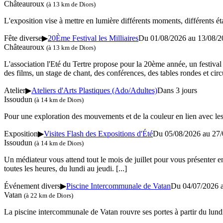
Châteauroux
(à 13 km de Diors)
L'exposition vise à mettre en lumière différents moments, différents état
Fête diverse
▶
20Ème Festival les Milliaires
Du 01/08/2026 au
13/08/2
Châteauroux
(à 13 km de Diors)
L'association l'Eté du Tertre propose pour la 20ème année, un festival 
des films, un stage de chant, des conférences, des tables rondes et circu
Atelier
▶
Ateliers d'Arts Plastiques (Ado/Adultes)
Dans 3 jours
Issoudun
(à 14 km de Diors)
Pour une exploration des mouvements et de la couleur en lien avec le
Exposition
▶
Visites Flash des Expositions d'Été
Du 05/08/2026 au
27/
Issoudun
(à 14 km de Diors)
Un médiateur vous attend tout le mois de juillet pour vous présenter en
toutes les heures, du lundi au jeudi.
[...]
Événement divers
▶
Piscine Intercommunale de Vatan
Du 04/07/2026 
Vatan
(à 22 km de Diors)
La piscine intercommunale de Vatan rouvre ses portes à partir du lundi 