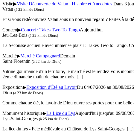
Visite
▶
Visite Découverte de Vatan : Histoire et Anecdotes
Dans 3 jou
Vatan
(à 22 km de Diors)
Et si vous redécouvriez Vatan sous un nouveau regard ? Partez à la d
Concert
▶
Concert : Takes Two To Tango
Aujourd'hui
Jeu-Les-Bois
(à 22 km de Diors)
La Secousse accueille avec immense plaisir : Takes Two to Tango. C'e
Marché
▶
Marché Campagnard
Demain
Saint-Florentin
(à 22 km de Diors)
Vitrine gourmande d'un territoire, le marché est le rendez-vous incon
2ème dimanche matin de chaque mois.
[...]
Exposition
▶
Exposition d'Été au Lavoir
Du 04/07/2026 au 30/08/2026
Diou
(à 23 km de Diors)
Comme chaque été, le lavoir de Diou ouvre ses portes pour une belle exp
Monument historique
▶
La Lice du Lys
Aujourd'hui jusqu'au 09/08/20
Lys-Saint-Georges
(à 25 km de Diors)
La lice du lys - Fête médiévale au Château de Lys Saint-Georges.
[...]