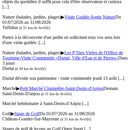
objets du quotidien il suffit pour cela d'être observateur et curieux
[...]
Nature (balades, jardins, plages)
▶
Visite Guidée-Sortie Nature
Du
01/07/2026 au 31/08/2026
Tuffalun
(à 31 km de Avrillé)
Partez à la découverte d'un jardin en sollicitant tous vos sens lors
d'une visite guidée.
[...]
Nature (balades, jardins, plages)
▶
Les P'Tites Virées de l'Office de
Tourisme-Visite Commentée «Durtal, Ville d'Eau et de Pierres»
Dans
3 jours
Durtal
(à 30 km de Avrillé)
Durtal dévoile son patrimoine : visite commentée jeudi 13 août
[...]
Marché
▶
Petit Marché Champêtre-Saint-Denis-d'Anjou
Demain
Saint-Denis-D'anjou
(à 31 km de Avrillé)
Marché hebdomaire à Saint-Denis-d'Anjou
[...]
Golf
▶
Stage de Golf
Du 01/07/2026 au 31/08/2026
Château-Gontier-Sur-Mayenne
(à 31 km de Avrillé)
Stages de golf & leçons au Golf Open Sport
[...]