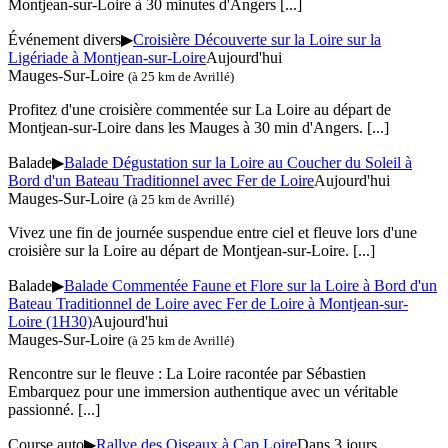
Montjean-sur-Loire à 30 minutes d'Angers
[...]
Événement divers
▶
Croisière Découverte sur la Loire sur la
Ligériade à Montjean-sur-Loire
Aujourd'hui
Mauges-Sur-Loire
(à 25 km de Avrillé)
Profitez d'une croisière commentée sur La Loire au départ de
Montjean-sur-Loire dans les Mauges à 30 min d'Angers.
[...]
Balade
▶
Balade Dégustation sur la Loire au Coucher du Soleil à
Bord d'un Bateau Traditionnel avec Fer de Loire
Aujourd'hui
Mauges-Sur-Loire
(à 25 km de Avrillé)
Vivez une fin de journée suspendue entre ciel et fleuve lors d'une
croisière sur la Loire au départ de Montjean-sur-Loire.
[...]
Balade
▶
Balade Commentée Faune et Flore sur la Loire à Bord d'un
Bateau Traditionnel de Loire avec Fer de Loire à Montjean-sur-
Loire (1H30)
Aujourd'hui
Mauges-Sur-Loire
(à 25 km de Avrillé)
Rencontre sur le fleuve : La Loire racontée par Sébastien
Embarquez pour une immersion authentique avec un véritable
passionné.
[...]
Course auto
▶
Rallye des Oiseaux à Cap Loire
Dans 3 jours