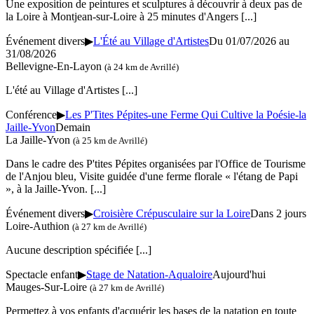
Une exposition de peintures et sculptures à découvrir à deux pas de
la Loire à Montjean-sur-Loire à 25 minutes d'Angers
[...]
Événement divers
▶
L'Été au Village d'Artistes
Du 01/07/2026 au
31/08/2026
Bellevigne-En-Layon
(à 24 km de Avrillé)
L'été au Village d'Artistes
[...]
Conférence
▶
Les P'Tites Pépites-une Ferme Qui Cultive la Poésie-la
Jaille-Yvon
Demain
La Jaille-Yvon
(à 25 km de Avrillé)
Dans le cadre des P'tites Pépites organisées par l'Office de Tourisme
de l'Anjou bleu, Visite guidée d'une ferme florale « l'étang de Papi
», à la Jaille-Yvon.
[...]
Événement divers
▶
Croisière Crépusculaire sur la Loire
Dans 2 jours
Loire-Authion
(à 27 km de Avrillé)
Aucune description spécifiée
[...]
Spectacle enfant
▶
Stage de Natation-Aqualoire
Aujourd'hui
Mauges-Sur-Loire
(à 27 km de Avrillé)
Permettez à vos enfants d'acquérir les bases de la natation en toute