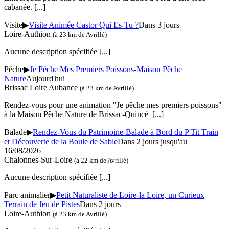
cabanée.
[...]
Visite
▶
Visite Animée Castor Qui Es-Tu ?
Dans 3 jours
Loire-Authion
(à 23 km de Avrillé)
Aucune description spécifiée
[...]
Pêche
▶
Je Pêche Mes Premiers Poissons-Maison Pêche
Nature
Aujourd'hui
Brissac Loire Aubance
(à 23 km de Avrillé)
Rendez-vous pour une animation "Je pêche mes premiers poissons"
à la Maison Pêche Nature de Brissac-Quincé
[...]
Balade
▶
Rendez-Vous du Patrimoine-Balade à Bord du P'Tit Train
et Découverte de la Boule de Sable
Dans 2 jours jusqu'au
16/08/2026
Chalonnes-Sur-Loire
(à 22 km de Avrillé)
Aucune description spécifiée
[...]
Parc animalier
▶
Petit Naturaliste de Loire-la Loire, un Curieux
Terrain de Jeu de Pistes
Dans 2 jours
Loire-Authion
(à 23 km de Avrillé)