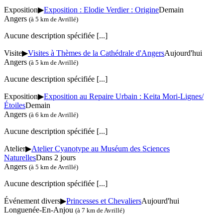
Exposition
▶
Exposition : Elodie Verdier : Origine
Demain
Angers
(à 5 km de Avrillé)
Aucune description spécifiée
[...]
Visite
▶
Visites à Thèmes de la Cathédrale d'Angers
Aujourd'hui
Angers
(à 5 km de Avrillé)
Aucune description spécifiée
[...]
Exposition
▶
Exposition au Repaire Urbain : Keita Mori-Lignes/
Étoiles
Demain
Angers
(à 6 km de Avrillé)
Aucune description spécifiée
[...]
Atelier
▶
Atelier Cyanotype au Muséum des Sciences
Naturelles
Dans 2 jours
Angers
(à 5 km de Avrillé)
Aucune description spécifiée
[...]
Événement divers
▶
Princesses et Chevaliers
Aujourd'hui
Longuenée-En-Anjou
(à 7 km de Avrillé)