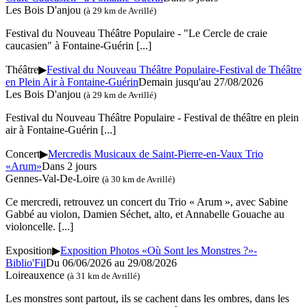
Les Bois D'anjou
(à 29 km de Avrillé)
Festival du Nouveau Théâtre Populaire - "Le Cercle de craie
caucasien" à Fontaine-Guérin
[...]
Théâtre
▶
Festival du Nouveau Théâtre Populaire-Festival de Théâtre
en Plein Air à Fontaine-Guérin
Demain jusqu'au 27/08/2026
Les Bois D'anjou
(à 29 km de Avrillé)
Festival du Nouveau Théâtre Populaire - Festival de théâtre en plein
air à Fontaine-Guérin
[...]
Concert
▶
Mercredis Musicaux de Saint-Pierre-en-Vaux Trio
«Arum»
Dans 2 jours
Gennes-Val-De-Loire
(à 30 km de Avrillé)
Ce mercredi, retrouvez un concert du Trio « Arum », avec Sabine
Gabbé au violon, Damien Séchet, alto, et Annabelle Gouache au
violoncelle.
[...]
Exposition
▶
Exposition Photos «Où Sont les Monstres ?»-
Biblio'Fil
Du 06/06/2026 au 29/08/2026
Loireauxence
(à 31 km de Avrillé)
Les monstres sont partout, ils se cachent dans les ombres, dans les