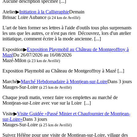
Aucune description spécifiée
[...]
Atelier
▶
Initiation à la Calligraphie
Demain
Brissac Loire Aubance
(à 24 km de Avrillé)
L'art de bien former ses lettres à l'aide d'outils tous plus surprenants
les uns que les autres, ce n'est pas rien Découvrez, lors d'un atelier
initiatique, comment écrire à la mode ancienne.
[...]
Exposition
▶
Exposition Playmobil au Château de Montgeoffroy à
Mazé
Du 26/07/2026 au 16/08/2026
Mazé-Milon
(à 23 km de Avrillé)
Exposition Playmobil au Château de Montgeoffroy à Mazé
[...]
Marché
▶
Marché Hebdomadaire à Montjean-sur-Loire
Dans 3 jours
Mauges-Sur-Loire
(à 25 km de Avrillé)
Chaque jeudi matin, venez faire vos emplettes au marché de
Montjean-sur-Loire avec vue sur la Loire
[...]
Visite
▶
Visite Guidée «Passé Minier et Chaufournier de Montjean-
sur-Loire»
Dans 3 jours
Mauges-Sur-Loire
(à 25 km de Avrillé)
Suivez Hélène pour une visite de Montjean-sur-Loire, village des