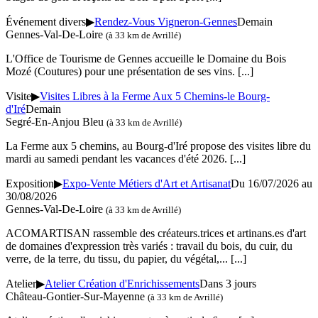
Événement divers
▶
Rendez-Vous Vigneron-Gennes
Demain
Gennes-Val-De-Loire
(à 33 km de Avrillé)
L'Office de Tourisme de Gennes accueille le Domaine du Bois
Mozé (Coutures) pour une présentation de ses vins.
[...]
Visite
▶
Visites Libres à la Ferme Aux 5 Chemins-le Bourg-
d'Iré
Demain
Segré-En-Anjou Bleu
(à 33 km de Avrillé)
La Ferme aux 5 chemins, au Bourg-d'Iré propose des visites libre du
mardi au samedi pendant les vacances d'été 2026.
[...]
Exposition
▶
Expo-Vente Métiers d'Art et Artisanat
Du 16/07/2026 au
30/08/2026
Gennes-Val-De-Loire
(à 33 km de Avrillé)
ACOMARTISAN rassemble des créateurs.trices et artinans.es d'art
de domaines d'expression très variés : travail du bois, du cuir, du
verre, de la terre, du tissu, du papier, du végétal,...
[...]
Atelier
▶
Atelier Création d'Enrichissements
Dans 3 jours
Château-Gontier-Sur-Mayenne
(à 33 km de Avrillé)