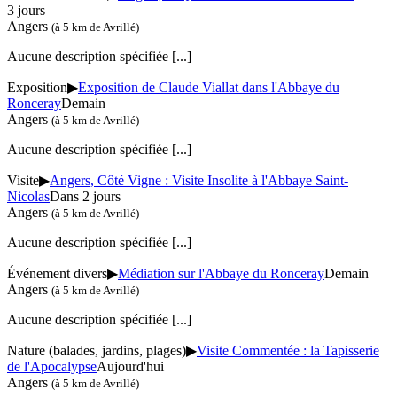
3 jours
Angers
(à 5 km de Avrillé)
Aucune description spécifiée
[...]
Exposition
▶
Exposition de Claude Viallat dans l'Abbaye du
Ronceray
Demain
Angers
(à 5 km de Avrillé)
Aucune description spécifiée
[...]
Visite
▶
Angers, Côté Vigne : Visite Insolite à l'Abbaye Saint-
Nicolas
Dans 2 jours
Angers
(à 5 km de Avrillé)
Aucune description spécifiée
[...]
Événement divers
▶
Médiation sur l'Abbaye du Ronceray
Demain
Angers
(à 5 km de Avrillé)
Aucune description spécifiée
[...]
Nature (balades, jardins, plages)
▶
Visite Commentée : la Tapisserie
de l'Apocalypse
Aujourd'hui
Angers
(à 5 km de Avrillé)