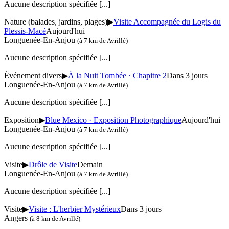
Aucune description spécifiée
[...]
Nature (balades, jardins, plages)
▶
Visite Accompagnée du Logis du
Plessis-Macé
Aujourd'hui
Longuenée-En-Anjou
(à 7 km de Avrillé)
Aucune description spécifiée
[...]
Événement divers
▶
À la Nuit Tombée · Chapitre 2
Dans 3 jours
Longuenée-En-Anjou
(à 7 km de Avrillé)
Aucune description spécifiée
[...]
Exposition
▶
Blue Mexico · Exposition Photographique
Aujourd'hui
Longuenée-En-Anjou
(à 7 km de Avrillé)
Aucune description spécifiée
[...]
Visite
▶
Drôle de Visite
Demain
Longuenée-En-Anjou
(à 7 km de Avrillé)
Aucune description spécifiée
[...]
Visite
▶
Visite : L'herbier Mystérieux
Dans 3 jours
Angers
(à 8 km de Avrillé)