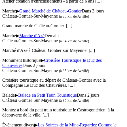
Atelier création d'enrichissements - à partir de 6 ans
[...]
Marché
▶
Grand Marché de Château-Gontier
Dans 3 jours
Château-Gontier-Sur-Mayenne
(à 35 km de Avrillé)
Grand marché de Château-Gontier.
[...]
Marché
▶
Marché d'Azé
Demain
Château-Gontier-Sur-Mayenne
(à 34 km de Avrillé)
Marché d'Azé à Château-Gontier-sur-Mayenne.
[...]
Monument historique
▶
Croisière Touristique-le Duc des
Chauvières
Dans 2 jours
Château-Gontier-Sur-Mayenne
(à 35 km de Avrillé)
Croisière touristique au départ de Château-Gontier avec la
Compagnie Le Duc des Chauvières.
[...]
Balade
▶
Balade en Petit Train Touristique
Dans 2 jours
Château-Gontier-Sur-Mayenne
(à 35 km de Avrillé)
Montez à bord du petit train touristique le Castrogontérien, à la
découverte de la ville.
[...]
Événement divers
▶
Les Soirées de la Mine-Regardez Comme le