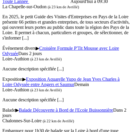
Toute Lannée
Aujourd'hui à 09:30
La Chapelle-sur-Oudon
(à 23 km de Avrillé)
En 2025, le petit Guide des Visites d'Entreprises en Pays de la Loire
présente 66 petites et grandes entreprises, de tous secteurs d'activités,
qui ouvrent leurs portes au public dans toute la région des Pays de la
Loire. Il permet à chacun, particuliers et groupes, de sélectionner, de
s'informer
[...]
Événement divers
▶
Croisière Formule P'Tit Mousse avec Loire
Odyssée
Dans 2 jours
Loire-Authion
(à 23 km de Avrillé)
Aucune description spécifiée
[...]
Exposition
▶
Exposition Aquarelle Yupo de Jean Yves Charles à
Loire Odyssée entre Angers et Saumur
Demain
Loire-Authion
(à 23 km de Avrillé)
Aucune description spécifiée
[...]
Balade
▶
Balade Découverte à Bord de l'Ecole Buissonnière
Dans 2
jours
Chalonnes-Sur-Loire
(à 22 km de Avrillé)
Embarquez pour 1h30 de balade sur la Loire à bord d'une toue