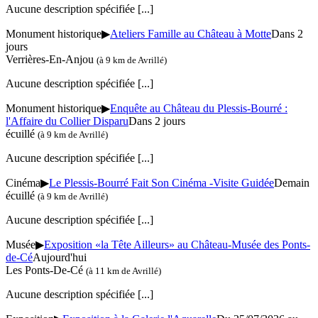
Aucune description spécifiée
[...]
Monument historique
▶
Ateliers Famille au Château à Motte
Dans 2
jours
Verrières-En-Anjou
(à 9 km de Avrillé)
Aucune description spécifiée
[...]
Monument historique
▶
Enquête au Château du Plessis-Bourré :
l'Affaire du Collier Disparu
Dans 2 jours
écuillé
(à 9 km de Avrillé)
Aucune description spécifiée
[...]
Cinéma
▶
Le Plessis-Bourré Fait Son Cinéma -Visite Guidée
Demain
écuillé
(à 9 km de Avrillé)
Aucune description spécifiée
[...]
Musée
▶
Exposition «la Tête Ailleurs» au Château-Musée des Ponts-
de-Cé
Aujourd'hui
Les Ponts-De-Cé
(à 11 km de Avrillé)
Aucune description spécifiée
[...]