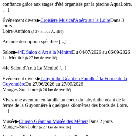
confiance grâce aux stages d'été organisés par la piscine AquaLoire.
[...]
Événement divers
▶
Croisière Musical'Apéro sur la Loire
Dans 3
jours
Loire-Authion
(à 27 km de Avrillé)
Aucune description spécifiée
[...]
Salon
▶
44E Salon d'Art à la Ménitré
Du 04/07/2026 au 06/09/2026
La Ménitré
(à 27 km de Avrillé)
44e Salon d'Art à La Ménitré
[...]
Événement divers
▶
Labyrinthe Géant en Famille à la Ferme de la
Guyonnière
Du 27/06/2026 au 27/09/2026
Mauges-Sur-Loire
(à 26 km de Avrillé)
Vivez une aventure en famille au coeur du labyrinthe géant de la
ferme de la Guyonnière à quelques kilomètres des bords de Loire.
[...]
Musée
▶
Cluedo Géant au Musée des Métiers
Dans 2 jours
Mauges-Sur-Loire
(à 27 km de Avrillé)