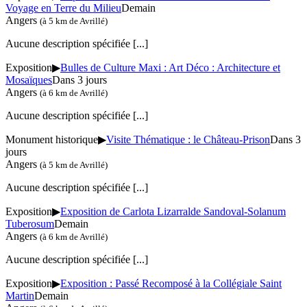
Voyage en Terre du Milieu
Demain
Angers
(à 5 km de Avrillé)
Aucune description spécifiée
[...]
Exposition
▶
Bulles de Culture Maxi : Art Déco : Architecture et
Mosaïques
Dans 3 jours
Angers
(à 6 km de Avrillé)
Aucune description spécifiée
[...]
Monument historique
▶
Visite Thématique : le Château-Prison
Dans 3
jours
Angers
(à 5 km de Avrillé)
Aucune description spécifiée
[...]
Exposition
▶
Exposition de Carlota Lizarralde Sandoval-Solanum
Tuberosum
Demain
Angers
(à 6 km de Avrillé)
Aucune description spécifiée
[...]
Exposition
▶
Exposition : Passé Recomposé à la Collégiale Saint
Martin
Demain