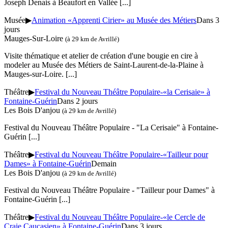
Joseph Denais à Beaufort en Vallée
[...]
Musée
▶
Animation «Apprenti Cirier» au Musée des Métiers
Dans 3
jours
Mauges-Sur-Loire
(à 29 km de Avrillé)
Visite thématique et atelier de création d'une bougie en cire à
modeler au Musée des Métiers de Saint-Laurent-de-la-Plaine à
Mauges-sur-Loire.
[...]
Théâtre
▶
Festival du Nouveau Théâtre Populaire-«la Cerisaie» à
Fontaine-Guérin
Dans 2 jours
Les Bois D'anjou
(à 29 km de Avrillé)
Festival du Nouveau Théâtre Populaire - "La Cerisaie" à Fontaine-
Guérin
[...]
Théâtre
▶
Festival du Nouveau Théâtre Populaire-«Tailleur pour
Dames» à Fontaine-Guérin
Demain
Les Bois D'anjou
(à 29 km de Avrillé)
Festival du Nouveau Théâtre Populaire - "Tailleur pour Dames" à
Fontaine-Guérin
[...]
Théâtre
▶
Festival du Nouveau Théâtre Populaire-«le Cercle de
Craie Caucasien» à Fontaine-Guérin
Dans 3 jours