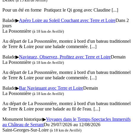
(à 15 km de Avrillé)
Pour un été en forme Pratiquez le Qi gong avec Claudine
[...]
Balade
▶
Apéro Loire au Soleil Couchant avec Terre et Loire
Dans 2
jours
La Possonnière
(à 18 km de Avrillé)
Au départ de La Possonnière, montez à bord d'un bateau traditionnel
de Terre & Loire pour une balade commentée.
[...]
Balade
▶
Naviguez, Observez, Profitez avec Terre et Loire
Demain
La Possonnière
(à 18 km de Avrillé)
Au départ de La Possonnière, montez à bord d'un bateau traditionnel
de Terre & Loire pour une balade commentée.
[...]
Balade
▶
Bar Naviguant avec Terre et Loire
Demain
La Possonnière
(à 18 km de Avrillé)
Au départ de La Possonnière, montez à bord d'un bateau traditionnel
de Terre & Loire pour une balade au fil de l'eau.
[...]
Monument historique
▶
Voyages dans le Temps-Spectacles Immersifs
au Château de Serrant
Du 29/07/2026 au 12/08/2026
Saint-Georges-Sur-Loire
(à 18 km de Avrillé)