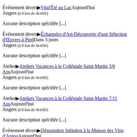
Événement divers
▶
Vital'Été au Lac
Aujourd'hui
Angers
(à 6 km de Avrillé)
Aucune description spécifiée
[...]
Événement divers
▶
Échappées d'Art-Découverte d'une Sélection
d'Œuvres à Pied
Dans 3 jours
Angers
(à 6 km de Avrillé)
Aucune description spécifiée
[...]
Atelier
▶
Ateliers Vacances à la Collégiale Saint-Martin 3/6
Ans
Aujourd'hui
Angers
(à 6 km de Avrillé)
Aucune description spécifiée
[...]
Atelier
▶
Ateliers Vacances à la Collégiale Saint-Martin 7/11
Ans
Aujourd'hui
Angers
(à 6 km de Avrillé)
Aucune description spécifiée
[...]
Événement divers
▶
Dégustation Initiation à la Maison des Vins
d'Anjou
Aujourd'hui