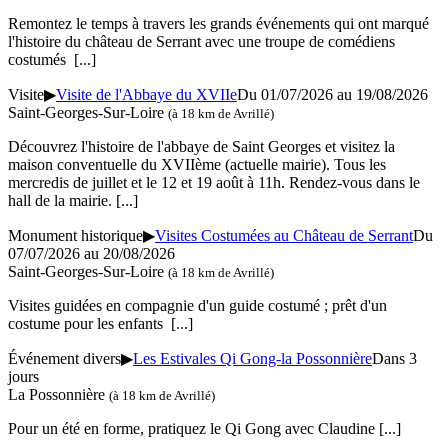
Remontez le temps à travers les grands événements qui ont marqué
l'histoire du château de Serrant avec une troupe de comédiens
costumés
[...]
Visite
▶
Visite de l'Abbaye du XVIIe
Du 01/07/2026 au 19/08/2026
Saint-Georges-Sur-Loire
(à 18 km de Avrillé)
Découvrez l'histoire de l'abbaye de Saint Georges et visitez la
maison conventuelle du XVIIème (actuelle mairie). Tous les
mercredis de juillet et le 12 et 19 août à 11h. Rendez-vous dans le
hall de la mairie.
[...]
Monument historique
▶
Visites Costumées au Château de Serrant
Du
07/07/2026 au 20/08/2026
Saint-Georges-Sur-Loire
(à 18 km de Avrillé)
Visites guidées en compagnie d'un guide costumé ; prêt d'un
costume pour les enfants
[...]
Événement divers
▶
Les Estivales Qi Gong-la Possonnière
Dans 3
jours
La Possonnière
(à 18 km de Avrillé)
Pour un été en forme, pratiquez le Qi Gong avec Claudine
[...]