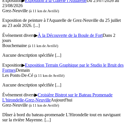
Exposition
▶
Exposition à la Galerie l'Aquarelle
Du 25/07/2026 au
23/08/2026
Grez-Neuville
(à 11 km de Avrillé)
Exposition de peinture à l'Aquarelle de Grez-Neuville du 25 juillet
au 23 août 2026.
[...]
Événement divers
▶
À la Découverte de la Boule de Fort
Dans 2
jours
Bouchemaine
(à 11 km de Avrillé)
Aucune description spécifiée
[...]
Exposition
▶
Exposition Terrain Graphique par le Studio le Bruit des
Formes
Demain
Les Ponts-De-Cé
(à 11 km de Avrillé)
Aucune description spécifiée
[...]
Événement divers
▶
Croisière Bistrot sur le Bateau Promenade
L'hirondelle-Grez-Neuville
Aujourd'hui
Grez-Neuville
(à 11 km de Avrillé)
Dîner à bord du bateau-promenade L'Hirondelle tout en naviguant
sur la rivière Mayenne.
[...]