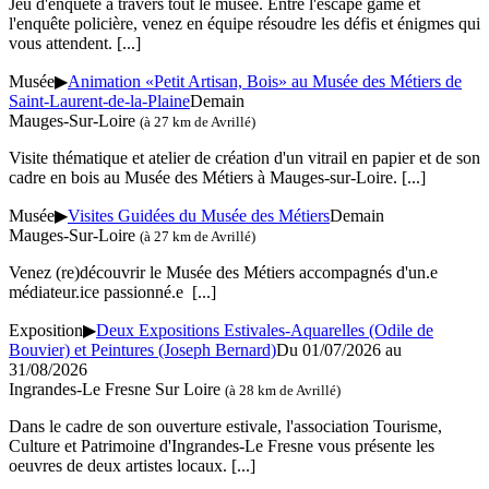
Jeu d'enquête à travers tout le musée. Entre l'escape game et
l'enquête policière, venez en équipe résoudre les défis et énigmes qui
vous attendent.
[...]
Musée
▶
Animation «Petit Artisan, Bois» au Musée des Métiers de
Saint-Laurent-de-la-Plaine
Demain
Mauges-Sur-Loire
(à 27 km de Avrillé)
Visite thématique et atelier de création d'un vitrail en papier et de son
cadre en bois au Musée des Métiers à Mauges-sur-Loire.
[...]
Musée
▶
Visites Guidées du Musée des Métiers
Demain
Mauges-Sur-Loire
(à 27 km de Avrillé)
Venez (re)découvrir le Musée des Métiers accompagnés d'un.e
médiateur.ice passionné.e
[...]
Exposition
▶
Deux Expositions Estivales-Aquarelles (Odile de
Bouvier) et Peintures (Joseph Bernard)
Du 01/07/2026 au
31/08/2026
Ingrandes-Le Fresne Sur Loire
(à 28 km de Avrillé)
Dans le cadre de son ouverture estivale, l'association Tourisme,
Culture et Patrimoine d'Ingrandes-Le Fresne vous présente les
oeuvres de deux artistes locaux.
[...]