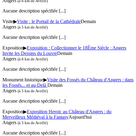
Angers
(à 6 km de Avrillé)
Aucune description spécifiée
[...]
Visite
▶
Visite : le Portail de la Cathédrale
Demain
Angers
(à 5 km de Avrillé)
Aucune description spécifiée
[...]
Exposition
▶
Exposition : Collectionner le 18Ème Siècle : Angers
Invite les Dessins du Louvre
Demain
Angers
(à 6 km de Avrillé)
Aucune description spécifiée
[...]
Monument historique
▶
Visite des Fossés du Château d'Angers : dans
les Fossés... et au-Delà
Demain
Angers
(à 5 km de Avrillé)
Aucune description spécifiée
[...]
Exposition
▶
Exposition Heroic au Château d'Angers : du
Merveilleux Médiéval à la Fantasy
Aujourd'hui
Angers
(à 5 km de Avrillé)
Aucune description spécifiée
[...]