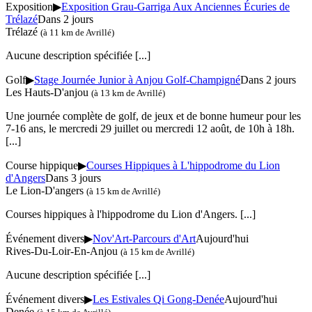
Exposition
▶
Exposition Grau-Garriga Aux Anciennes Écuries de
Trélazé
Dans 2 jours
Trélazé
(à 11 km de Avrillé)
Aucune description spécifiée
[...]
Golf
▶
Stage Journée Junior à Anjou Golf-Champigné
Dans 2 jours
Les Hauts-D'anjou
(à 13 km de Avrillé)
Une journée complète de golf, de jeux et de bonne humeur pour les
7-16 ans, le mercredi 29 juillet ou mercredi 12 août, de 10h à 18h.
[...]
Course hippique
▶
Courses Hippiques à L'hippodrome du Lion
d'Angers
Dans 3 jours
Le Lion-D'angers
(à 15 km de Avrillé)
Courses hippiques à l'hippodrome du Lion d'Angers.
[...]
Événement divers
▶
Nov'Art-Parcours d'Art
Aujourd'hui
Rives-Du-Loir-En-Anjou
(à 15 km de Avrillé)
Aucune description spécifiée
[...]
Événement divers
▶
Les Estivales Qi Gong-Denée
Aujourd'hui
Denée