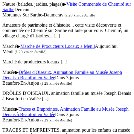
Nature (balades, jardins, plages)
▶
Visite Commentée de Chemiré sur
Sarthe
Demain
Morannes Sur Sarthe-Daumeray
(à 28 km de Avrillé)
Amateurs de patrimoine et d'histoire... cette visite découverte et
commentée de Chemiré sur Sarthe est faite pour vous Chemiré, un
village chargé d'histoires...
[...]
Marché
▶
Marche de Procucteurs Locaux a Menil
Aujourd'hui
Ménil
(à 29 km de Avrillé)
Marché de producteurs locaux
[...]
Musée
▶
Drôles d'Oiseaux, Animation Famille au Musée Joseph
Denais à Beaufort en Vallée
Dans 3 jours
Beaufort-En-Anjou
(à 29 km de Avrillé)
DRÔLES D'OISEAUX, animation famille au musée Joseph Denais
à Beaufort en Vallée
[...]
Musée
▶
Traces et Empreintes, Animation Famille au Musée Joseph
Denais à Beaufort en Vallée
Dans 3 jours
Beaufort-En-Anjou
(à 29 km de Avrillé)
TRACES ET EMPREINTES, animation pour les enfants au musée