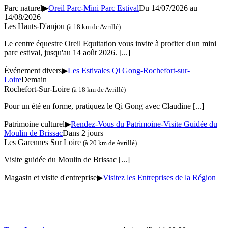
Parc naturel
▶
Oreil Parc-Mini Parc Estival
Du 14/07/2026 au
14/08/2026
Les Hauts-D'anjou
(à 18 km de Avrillé)
Le centre équestre Oreil Equitation vous invite à profiter d'un mini
parc estival, jusqu'au 14 août 2026.
[...]
Événement divers
▶
Les Estivales Qi Gong-Rochefort-sur-
Loire
Demain
Rochefort-Sur-Loire
(à 18 km de Avrillé)
Pour un été en forme, pratiquez le Qi Gong avec Claudine
[...]
Patrimoine culturel
▶
Rendez-Vous du Patrimoine-Visite Guidée du
Moulin de Brissac
Dans 2 jours
Les Garennes Sur Loire
(à 20 km de Avrillé)
Visite guidée du Moulin de Brissac
[...]
Magasin et visite d'entreprise
▶
Visitez les Entreprises de la Région