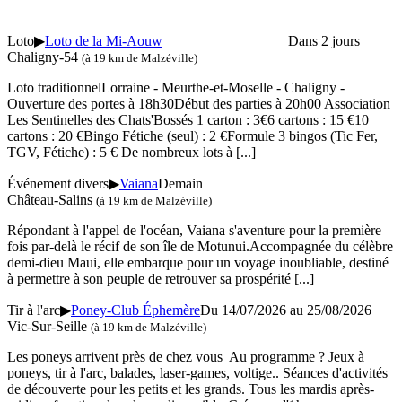
Loto
▶
Loto de la Mi-Aouw
Dans 2 jours
Chaligny-54
(à 19 km de Malzéville)
Loto traditionnelLorraine - Meurthe-et-Moselle - Chaligny -
Ouverture des portes à 18h30Début des parties à 20h00 Association
Les Sentinelles des Chats'Bossés 1 carton : 3€6 cartons : 15 €10
cartons : 20 €Bingo Fétiche (seul) : 2 €Formule 3 bingos (Tic Fer,
TGV, Fétiche) : 5 € De nombreux lots à
[...]
Événement divers
▶
Vaiana
Demain
Château-Salins
(à 19 km de Malzéville)
Répondant à l'appel de l'océan, Vaiana s'aventure pour la première
fois par-delà le récif de son île de Motunui.Accompagnée du célèbre
demi-dieu Maui, elle embarque pour un voyage inoubliable, destiné
à permettre à son peuple de retrouver sa prospérité
[...]
Tir à l'arc
▶
Poney-Club Éphemère
Du 14/07/2026 au 25/08/2026
Vic-Sur-Seille
(à 19 km de Malzéville)
Les poneys arrivent près de chez vous Au programme ? Jeux à
poneys, tir à l'arc, balades, laser-games, voltige.. Séances d'activités
de découverte pour les petits et les grands. Tous les mardis après-