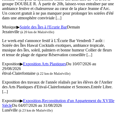
groupe DOUBLE R. À partir de 20h, laissez-vous entraîner par une
ambiance festive et chaleureuse au cœur de la place Jeanne d'Arc.
Un concert gratuit à ne pas manquer pour prolonger les soirées d'été
dans une atmosphère conviviale
[...]
Musique
▶
Soirée des Îles à l'Ecurie Bar
Demain
Jezainville
(à 20 km de Malzéville)
Le week-end s'annonce festif à L'Écurie Bar Vendredi 7 août :
Soirée des Îles Hawaï Cocktails exotiques, ambiance tropicale,
musique des îles, soleil, palmiers et bonne humeur Collier de fleurs
et tenue de plage de rigueur Réservation conseillée
[...]
Exposition
▶
Exposition Arts Plastiques
Du 10/07/2026 au
29/08/2026
étival-Clairefontaine
(à 22 km de Malzéville)
Exposition des travaux de l'année réalisés par les élèves de l'Atelier
des Arts Plastiques d'Etival-Clairefontaine et Senones.Entrée Libre.
[...]
Exposition
▶
Exposition-Reconstitution d'un Appartement du XVIIIe
Siècle
Du 04/07/2026 au 31/08/2026
Lunéville
(à 23 km de Malzéville)