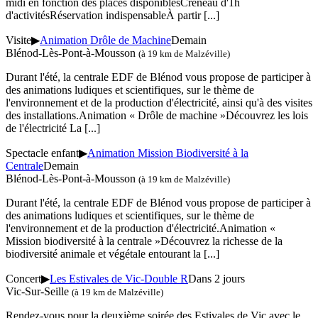
midi en fonction des places disponiblesCréneau d'1h
d'activitésRéservation indispensableÀ partir
[...]
Visite
▶
Animation Drôle de Machine
Demain
Blénod-Lès-Pont-à-Mousson
(à 19 km de Malzéville)
Durant l'été, la centrale EDF de Blénod vous propose de participer à
des animations ludiques et scientifiques, sur le thème de
l'environnement et de la production d'électricité, ainsi qu'à des visites
des installations.Animation « Drôle de machine »Découvrez les lois
de l'électricité La
[...]
Spectacle enfant
▶
Animation Mission Biodiversité à la
Centrale
Demain
Blénod-Lès-Pont-à-Mousson
(à 19 km de Malzéville)
Durant l'été, la centrale EDF de Blénod vous propose de participer à
des animations ludiques et scientifiques, sur le thème de
l'environnement et de la production d'électricité.Animation «
Mission biodiversité à la centrale »Découvrez la richesse de la
biodiversité animale et végétale entourant la
[...]
Concert
▶
Les Estivales de Vic-Double R
Dans 2 jours
Vic-Sur-Seille
(à 19 km de Malzéville)
Rendez-vous pour la deuxième soirée des Estivales de Vic avec le