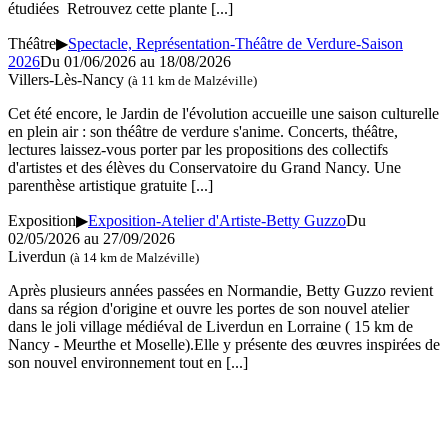
étudiées Retrouvez cette plante
[...]
Théâtre
▶
Spectacle, Représentation-Théâtre de Verdure-Saison
2026
Du 01/06/2026 au 18/08/2026
Villers-Lès-Nancy
(à 11 km de Malzéville)
Cet été encore, le Jardin de l'évolution accueille une saison culturelle
en plein air : son théâtre de verdure s'anime. Concerts, théâtre,
lectures laissez-vous porter par les propositions des collectifs
d'artistes et des élèves du Conservatoire du Grand Nancy. Une
parenthèse artistique gratuite
[...]
Exposition
▶
Exposition-Atelier d'Artiste-Betty Guzzo
Du
02/05/2026 au 27/09/2026
Liverdun
(à 14 km de Malzéville)
Après plusieurs années passées en Normandie, Betty Guzzo revient
dans sa région d'origine et ouvre les portes de son nouvel atelier
dans le joli village médiéval de Liverdun en Lorraine ( 15 km de
Nancy - Meurthe et Moselle).Elle y présente des œuvres inspirées de
son nouvel environnement tout en
[...]