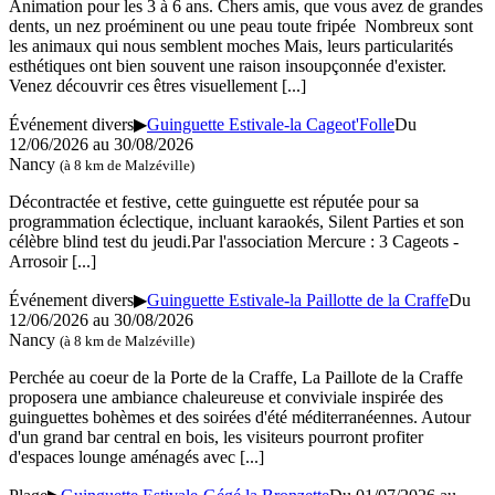
Animation pour les 3 à 6 ans. Chers amis, que vous avez de grandes
dents, un nez proéminent ou une peau toute fripée Nombreux sont
les animaux qui nous semblent moches Mais, leurs particularités
esthétiques ont bien souvent une raison insoupçonnée d'exister.
Venez découvrir ces êtres visuellement
[...]
Événement divers
▶
Guinguette Estivale-la Cageot'Folle
Du
12/06/2026 au
30/08/2026
Nancy
(à 8 km de Malzéville)
Décontractée et festive, cette guinguette est réputée pour sa
programmation éclectique, incluant karaokés, Silent Parties et son
célèbre blind test du jeudi.Par l'association Mercure : 3 Cageots -
Arrosoir
[...]
Événement divers
▶
Guinguette Estivale-la Paillotte de la Craffe
Du
12/06/2026 au
30/08/2026
Nancy
(à 8 km de Malzéville)
Perchée au coeur de la Porte de la Craffe, La Paillote de la Craffe
proposera une ambiance chaleureuse et conviviale inspirée des
guinguettes bohèmes et des soirées d'été méditerranéennes. Autour
d'un grand bar central en bois, les visiteurs pourront profiter
d'espaces lounge aménagés avec
[...]