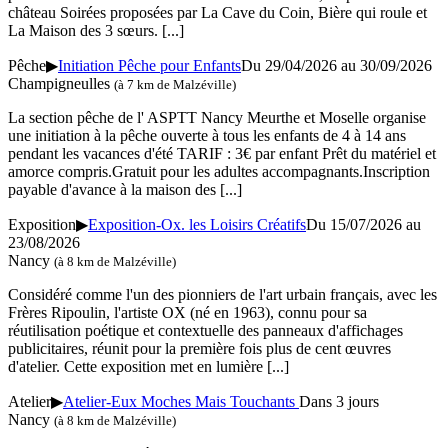
château Soirées proposées par La Cave du Coin, Bière qui roule et
La Maison des 3 sœurs.
[...]
Pêche
▶
Initiation Pêche pour Enfants
Du 29/04/2026 au
30/09/2026
Champigneulles
(à 7 km de Malzéville)
La section pêche de l' ASPTT Nancy Meurthe et Moselle organise
une initiation à la pêche ouverte à tous les enfants de 4 à 14 ans
pendant les vacances d'été TARIF : 3€ par enfant Prêt du matériel et
amorce compris.Gratuit pour les adultes accompagnants.Inscription
payable d'avance à la maison des
[...]
Exposition
▶
Exposition-Ox. les Loisirs Créatifs
Du 15/07/2026 au
23/08/2026
Nancy
(à 8 km de Malzéville)
Considéré comme l'un des pionniers de l'art urbain français, avec les
Frères Ripoulin, l'artiste OX (né en 1963), connu pour sa
réutilisation poétique et contextuelle des panneaux d'affichages
publicitaires, réunit pour la première fois plus de cent œuvres
d'atelier. Cette exposition met en lumière
[...]
Atelier
▶
Atelier-Eux Moches Mais Touchants
Dans 3 jours
Nancy
(à 8 km de Malzéville)