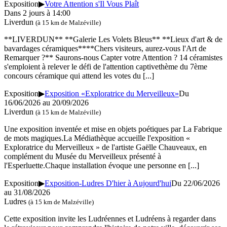
Exposition
▶
Votre Attention s'Il Vous Plaît
Dans 2 jours à 14:00
Liverdun
(à 15 km de Malzéville)
**LIVERDUN** **Galerie Les Volets Bleus** **Lieux d'art & de
bavardages céramiques****Chers visiteurs, aurez-vous l'Art de
Remarquer ?** Saurons-nous Capter votre Attention ? 14 céramistes
s'emploient à relever le défi de l'attention captivethème du 7ème
concours céramique qui attend les votes du
[...]
Exposition
▶
Exposition «Exploratrice du Merveilleux»
Du
16/06/2026 au 20/09/2026
Liverdun
(à 15 km de Malzéville)
Une exposition inventée et mise en objets poétiques par La Fabrique
de mots magiques.La Médiathèque accueille l'exposition «
Exploratrice du Merveilleux » de l'artiste Gaëlle Chauveaux, en
complément du Musée du Merveilleux présenté à
l'Esperluette.Chaque installation évoque une personne en
[...]
Exposition
▶
Exposition-Ludres D'hier à Aujourd'hui
Du 22/06/2026
au 31/08/2026
Ludres
(à 15 km de Malzéville)
Cette exposition invite les Ludréennes et Ludréens à regarder dans