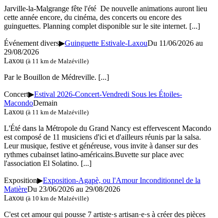
Jarville-la-Malgrange fête l'été De nouvelle animations auront lieu
cette année encore, du cinéma, des concerts ou encore des
guinguettes. Planning complet disponible sur le site internet.
[...]
Événement divers
▶
Guinguette Estivale-Laxou
Du 11/06/2026 au
29/08/2026
Laxou
(à 11 km de Malzéville)
Par le Bouillon de Médreville.
[...]
Concert
▶
Estival 2026-Concert-Vendredi Sous les Étoiles-
Macondo
Demain
Laxou
(à 11 km de Malzéville)
L'Été dans la Métropole du Grand Nancy est effervescent Macondo
est composé de 11 musiciens d'ici et d'ailleurs réunis par la salsa.
Leur musique, festive et généreuse, vous invite à danser sur des
rythmes cubainset latino-américains.Buvette sur place avec
l'association El Solatino.
[...]
Exposition
▶
Exposition-Agapè, ou l'Amour Inconditionnel de la
Matière
Du 23/06/2026 au 29/08/2026
Laxou
(à 10 km de Malzéville)
C'est cet amour qui pousse 7 artiste·s artisan·e·s à créer des pièces