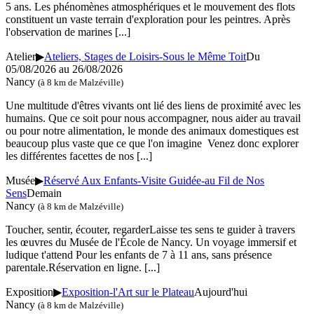
5 ans. Les phénomènes atmosphériques et le mouvement des flots
constituent un vaste terrain d'exploration pour les peintres. Après
l'observation de marines
[...]
Atelier
▶
Ateliers, Stages de Loisirs-Sous le Même Toit
Du
05/08/2026 au
26/08/2026
Nancy
(à 8 km de Malzéville)
Une multitude d'êtres vivants ont lié des liens de proximité avec les
humains. Que ce soit pour nous accompagner, nous aider au travail
ou pour notre alimentation, le monde des animaux domestiques est
beaucoup plus vaste que ce que l'on imagine Venez donc explorer
les différentes facettes de nos
[...]
Musée
▶
Réservé Aux Enfants-Visite Guidée-au Fil de Nos
Sens
Demain
Nancy
(à 8 km de Malzéville)
Toucher, sentir, écouter, regarderLaisse tes sens te guider à travers
les œuvres du Musée de l'École de Nancy. Un voyage immersif et
ludique t'attend Pour les enfants de 7 à 11 ans, sans présence
parentale.Réservation en ligne.
[...]
Exposition
▶
Exposition-l'Art sur le Plateau
Aujourd'hui
Nancy
(à 8 km de Malzéville)