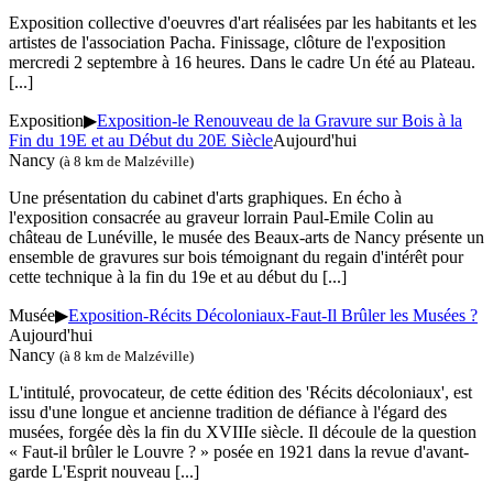
Exposition collective d'oeuvres d'art réalisées par les habitants et les
artistes de l'association Pacha. Finissage, clôture de l'exposition
mercredi 2 septembre à 16 heures. Dans le cadre Un été au Plateau.
[...]
Exposition
▶
Exposition-le Renouveau de la Gravure sur Bois à la
Fin du 19E et au Début du 20E Siècle
Aujourd'hui
Nancy
(à 8 km de Malzéville)
Une présentation du cabinet d'arts graphiques. En écho à
l'exposition consacrée au graveur lorrain Paul-Emile Colin au
château de Lunéville, le musée des Beaux-arts de Nancy présente un
ensemble de gravures sur bois témoignant du regain d'intérêt pour
cette technique à la fin du 19e et au début du
[...]
Musée
▶
Exposition-Récits Décoloniaux-Faut-Il Brûler les Musées ?
Aujourd'hui
Nancy
(à 8 km de Malzéville)
L'intitulé, provocateur, de cette édition des 'Récits décoloniaux', est
issu d'une longue et ancienne tradition de défiance à l'égard des
musées, forgée dès la fin du XVIIIe siècle. Il découle de la question
« Faut-il brûler le Louvre ? » posée en 1921 dans la revue d'avant-
garde L'Esprit nouveau
[...]