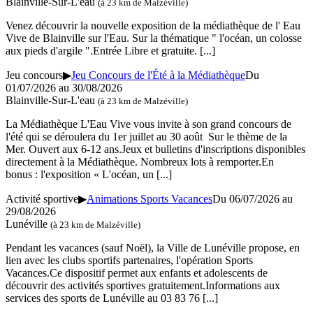
Blainville-Sur-L'eau
(à 23 km de Malzéville)
Venez découvrir la nouvelle exposition de la médiathèque de l' Eau
Vive de Blainville sur l'Eau. Sur la thématique " l'océan, un colosse
aux pieds d'argile ".Entrée Libre et gratuite.
[...]
Jeu concours
▶
Jeu Concours de l'Été à la Médiathèque
Du
01/07/2026 au 30/08/2026
Blainville-Sur-L'eau
(à 23 km de Malzéville)
La Médiathèque L'Eau Vive vous invite à son grand concours de
l'été qui se déroulera du 1er juillet au 30 août Sur le thème de la
Mer. Ouvert aux 6-12 ans.Jeux et bulletins d'inscriptions disponibles
directement à la Médiathèque. Nombreux lots à remporter.En
bonus : l'exposition « L'océan, un
[...]
Activité sportive
▶
Animations Sports Vacances
Du 06/07/2026 au
29/08/2026
Lunéville
(à 23 km de Malzéville)
Pendant les vacances (sauf Noël), la Ville de Lunéville propose, en
lien avec les clubs sportifs partenaires, l'opération Sports
Vacances.Ce dispositif permet aux enfants et adolescents de
découvrir des activités sportives gratuitement.Informations aux
services des sports de Lunéville au 03 83 76
[...]