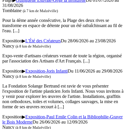
Plage
▶
Guinguette Estivale-Gégé la Bronzette
Du 01/07/2026 au
31/08/2026
Tomblaine
(à 7 km de Malzéville)
Pour la 4ème année consécutive, la Plage des deux rives se
transforme en espace de détente pour un été rafraîchissant au fil de
l'eau.
[...]
Exposition
▶
L'Été des Créateurs
Du 28/06/2026 au
23/08/2026
Nancy
(à 8 km de Malzéville)
Expo-vente d'artisans créateurs venant de toute la région, organisé
par l'association des Artisans d'Art Français.
[...]
Exposition
▶
Exposition-Joris Infanti
Du 11/06/2026 au
29/08/2026
Nancy
(à 8 km de Malzéville)
La Fondation Solange Bertrand est ravie de vous présenter
l'exposition de l'artiste plasticien Joris Infanti. Nous vous invitons à
y venir pour explorer les œuvres de l'artiste. Installations, graffitis
non orthodoxes, toiles et volumes, collages sauvages, la mise en
forme de ses œuvres recourt à
[...]
Exposition
▶
Exposition-Paul Emile Colin et la Bibliophilie-Graver
le Bois Moderne
Du 26/06/2026 au
12/09/2026
Nancy
(à 8 km de Malzéville)