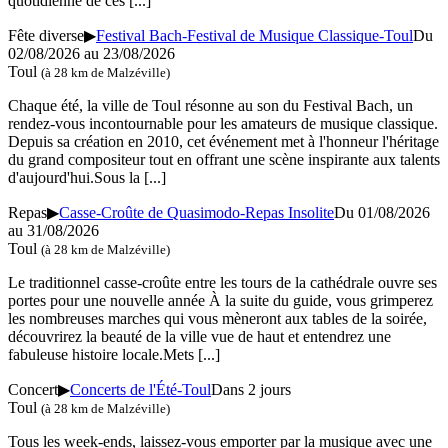
quotidienne de ces
[...]
Fête diverse
▶
Festival Bach-Festival de Musique Classique-Toul
Du
02/08/2026 au 23/08/2026
Toul
(à 28 km de Malzéville)
Chaque été, la ville de Toul résonne au son du Festival Bach, un
rendez-vous incontournable pour les amateurs de musique classique.
Depuis sa création en 2010, cet événement met à l'honneur l'héritage
du grand compositeur tout en offrant une scène inspirante aux talents
d'aujourd'hui.Sous la
[...]
Repas
▶
Casse-Croûte de Quasimodo-Repas Insolite
Du 01/08/2026
au 31/08/2026
Toul
(à 28 km de Malzéville)
Le traditionnel casse-croûte entre les tours de la cathédrale ouvre ses
portes pour une nouvelle année À la suite du guide, vous grimperez
les nombreuses marches qui vous mèneront aux tables de la soirée,
découvrirez la beauté de la ville vue de haut et entendrez une
fabuleuse histoire locale.Mets
[...]
Concert
▶
Concerts de l'Été-Toul
Dans 2 jours
Toul
(à 28 km de Malzéville)
Tous les week-ends, laissez-vous emporter par la musique avec une