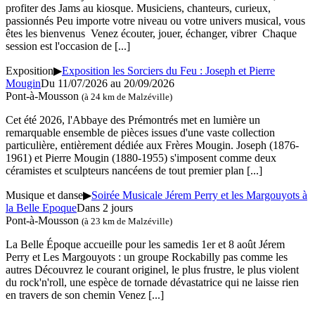
profiter des Jams au kiosque. Musiciens, chanteurs, curieux,
passionnés Peu importe votre niveau ou votre univers musical, vous
êtes les bienvenus Venez écouter, jouer, échanger, vibrer Chaque
session est l'occasion de
[...]
Exposition
▶
Exposition les Sorciers du Feu : Joseph et Pierre
Mougin
Du 11/07/2026 au 20/09/2026
Pont-à-Mousson
(à 24 km de Malzéville)
Cet été 2026, l'Abbaye des Prémontrés met en lumière un
remarquable ensemble de pièces issues d'une vaste collection
particulière, entièrement dédiée aux Frères Mougin. Joseph (1876-
1961) et Pierre Mougin (1880-1955) s'imposent comme deux
céramistes et sculpteurs nancéens de tout premier plan
[...]
Musique et danse
▶
Soirée Musicale Jérem Perry et les Margouyots à
la Belle Epoque
Dans 2 jours
Pont-à-Mousson
(à 23 km de Malzéville)
La Belle Époque accueille pour les samedis 1er et 8 août Jérem
Perry et Les Margouyots : un groupe Rockabilly pas comme les
autres Découvrez le courant originel, le plus frustre, le plus violent
du rock'n'roll, une espèce de tornade dévastatrice qui ne laisse rien
en travers de son chemin Venez
[...]