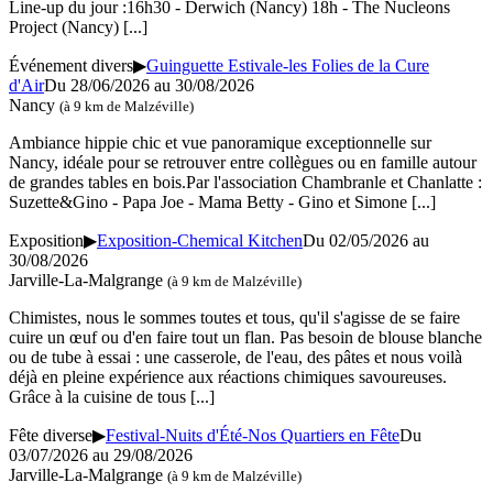
Line-up du jour :16h30 - Derwich (Nancy) 18h - The Nucleons
Project (Nancy)
[...]
Événement divers
▶
Guinguette Estivale-les Folies de la Cure
d'Air
Du 28/06/2026 au 30/08/2026
Nancy
(à 9 km de Malzéville)
Ambiance hippie chic et vue panoramique exceptionnelle sur
Nancy, idéale pour se retrouver entre collègues ou en famille autour
de grandes tables en bois.Par l'association Chambranle et Chanlatte :
Suzette&Gino - Papa Joe - Mama Betty - Gino et Simone
[...]
Exposition
▶
Exposition-Chemical Kitchen
Du 02/05/2026 au
30/08/2026
Jarville-La-Malgrange
(à 9 km de Malzéville)
Chimistes, nous le sommes toutes et tous, qu'il s'agisse de se faire
cuire un œuf ou d'en faire tout un flan. Pas besoin de blouse blanche
ou de tube à essai : une casserole, de l'eau, des pâtes et nous voilà
déjà en pleine expérience aux réactions chimiques savoureuses.
Grâce à la cuisine de tous
[...]
Fête diverse
▶
Festival-Nuits d'Été-Nos Quartiers en Fête
Du
03/07/2026 au 29/08/2026
Jarville-La-Malgrange
(à 9 km de Malzéville)