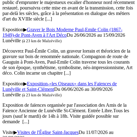
public d'emprunter le majestueux escalier d'honneur nord récemment
restauré, poursuivra cette mise en avant de la transmission, cette fois
par-delà les siècles, grâce à la présentation en dialogue des métiers
d'art du XVIIIe siècle
[...]
Exposition
▶
Graver le Bois Moderne Paul-Emile Colin (1867-
1949)-de Pont-Aven à l'Art Déco
Du 26/06/2026 au 15/09/2026
Lunéville
(à 23 km de Malzéville)
Découvrez Paul-Émile Colin, un graveur lorrain et théoricien de la
gravure sur bois de renommée nationale. Compagnon de route de
Gauguin à Pont-Aven, Paul-Emile Colin traverse tous les courants
de son époque, synthétisme, symbolisme, néo-impressionnisme, Art
déco. Colin incarne un chapitre
[...]
Exposition
▶
Exposition-«les Oiseaux» dans les Faïences de
Lunéville et Saint-Clément
Du 06/06/2026 au 30/09/2026
Lunéville
(à 23 km de Malzéville)
Exposition de faïences organisée par l'association des Amis de la
Faïence Ancienne de Lunéville St-Clément. Entrée Libre.Tous les
jours (sauf le mardi) de 14h à 18h. Visite guidée possible sur
demande
[...]
Visite
▶
Visites de l'Église Saint-Jacques
Du 11/07/2026 au