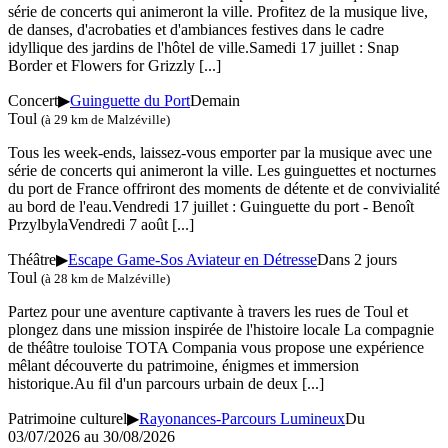
série de concerts qui animeront la ville. Profitez de la musique live,
de danses, d'acrobaties et d'ambiances festives dans le cadre
idyllique des jardins de l'hôtel de ville.Samedi 17 juillet : Snap
Border et Flowers for Grizzly
[...]
Concert
▶
Guinguette du Port
Demain
Toul
(à 29 km de Malzéville)
Tous les week-ends, laissez-vous emporter par la musique avec une
série de concerts qui animeront la ville. Les guinguettes et nocturnes
du port de France offriront des moments de détente et de convivialité
au bord de l'eau.Vendredi 17 juillet : Guinguette du port - Benoît
PrzylbylaVendredi 7 août
[...]
Théâtre
▶
Escape Game-Sos Aviateur en Détresse
Dans 2 jours
Toul
(à 28 km de Malzéville)
Partez pour une aventure captivante à travers les rues de Toul et
plongez dans une mission inspirée de l'histoire locale La compagnie
de théâtre touloise TOTA Compania vous propose une expérience
mêlant découverte du patrimoine, énigmes et immersion
historique.Au fil d'un parcours urbain de deux
[...]
Patrimoine culturel
▶
Rayonances-Parcours Lumineux
Du
03/07/2026 au 30/08/2026