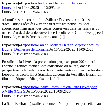
Exposition
▶
Exposition-les Belles Heures du Château de
Lunéville
Du 15/06/2026 au 15/09/2026
Lunéville
(à 23 km de Malzéville)
« Lumière sur la cour de Lunéville » : l'exposition « 10 ans
d'acquisitions révélées » s'enrichit d'œuvres nouvelles : des
acquisitions mais aussi des pièces conservées dans les réserves du
musée. Au-delà de la découverte de la culture de Cour développée à
Lunéville, ce troisième espace raconte
[...]
Exposition
▶
Exposition-Parade. Métiers Dart en Majesté chez les
Ducs et Duchesses de Lorraine
Du 15/06/2026 au 15/09/2026
Lunéville
(à 23 km de Malzéville)
En salle de la Livrée, la présentation proposée pour 2024 met à
l'honneur l'enrichissement des collections du musée, dans la
perspective de la restauration des appartements occupés par les ducs
Léopold, François III et Stanislas, au cœur du Versailles lorrain. Un
film numérique, inédit, présente la
[...]
Exposition
▶
Exposition-Beaux Gestes Savoir-Faire Dexception
XVIIIe XXIe S
Du 15/06/2026 au 15/09/2026
Lunéville
(à 23 km de Malzéville)
La Salle Boffrand (escalier d'honneur Nord), tout en permettant au