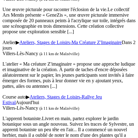
Une œuvre picturale pour raconter l'éclosion de la vie.Le collectif
Ars Mentis présente « GeneZis », une œuvre picturale immersive
composée de 20 panneaux peints à l'acrylique sur toile, intégrés dans
une scénographie en trois dimensions. Cette création collective
propose une exploration sensible
[...]
Atelier
▶
Ateliers, Stages de Loisirs-Ma Créature Z'Imaginaire
Dans 2
jours
Villers-Lès-Nancy
(à 11 km de Malzéville)
L'atelier « Ma créature Z'imaginaire » propose une approche ludique
et imaginative de la création. À partir de taches d'encre déposées
aléatoirement sur le papier, les jeunes participants sont invités à faire
émerger des formes, puis à leur donner vie en y ajoutant yeux,
pattes, ailes ou antennes
[...]
Course auto
▶
Ateliers, Stages de Loisirs-Rallye Jeu
Estival
Aujourd'hui
Villers-Lès-Nancy
(à 11 km de Malzéville)
L'apprenti botaniste.Livret en main, partez explorer le jardin
botanique sous un angle nouveau. Suivez les traces de Sylvestre, un
apprenti botaniste un peu tête en l'air... Il a commencé un nouvel
herbier, mais il a oublié de noter le nom d'une des plantes qu'il a