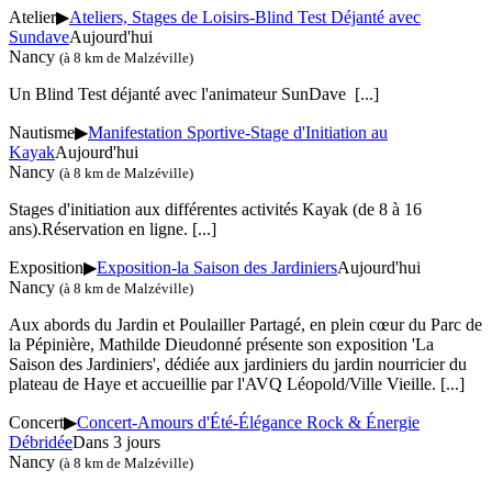
Atelier
▶
Ateliers, Stages de Loisirs-Blind Test Déjanté avec
Sundave
Aujourd'hui
Nancy
(à 8 km de Malzéville)
Un Blind Test déjanté avec l'animateur SunDave
[...]
Nautisme
▶
Manifestation Sportive-Stage d'Initiation au
Kayak
Aujourd'hui
Nancy
(à 8 km de Malzéville)
Stages d'initiation aux différentes activités Kayak (de 8 à 16
ans).Réservation en ligne.
[...]
Exposition
▶
Exposition-la Saison des Jardiniers
Aujourd'hui
Nancy
(à 8 km de Malzéville)
Aux abords du Jardin et Poulailler Partagé, en plein cœur du Parc de
la Pépinière, Mathilde Dieudonné présente son exposition 'La
Saison des Jardiniers', dédiée aux jardiniers du jardin nourricier du
plateau de Haye et accueillie par l'AVQ Léopold/Ville Vieille.
[...]
Concert
▶
Concert-Amours d'Été-Élégance Rock & Énergie
Débridée
Dans 3 jours
Nancy
(à 8 km de Malzéville)