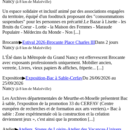
Nancy
(à 8 km de Malzéville)
Un espace solidaire et inclusif animé par des associations engagées
du territoire, équipé d'un foodtruck proposant des "consommations
suspendues" pour les personnes en précarité.Le Bazar à Lisette - les
Bruits du Coeur - Lortie - la Maison des Femmes - Maraude
Populaire - Médecins du Monde - Nos
[...]
Brocante
▶
Estival 2026-Brocante Place Charles III
Dans 2 jours
Nancy
(à 8 km de Malzéville)
L'Été dans la Métropole du Grand Nancy est effervescent Brocante
avec exposants professionnels uniquement. Mobilier ancien,
verrerie, Livres, vieux papiers & affiches, friperie...
[...]
Exposition
▶
Exposition-Bac à Sable-Cerfav
Du 26/06/2026 au
25/09/2026
Nancy
(à 8 km de Malzéville)
Les Archives départementales de Meurthe-et-Moselle présentent Bac
à sable, l'exposition de la promotion 33 du CERFAV (Centre
européen de recherches et de formation aux arts verriers).« Bac à
sable : Zone expérimentale où la construction et la création
deviennent jeux », c'est ainsi que la promotion
[...]
Atelier
▶
Ateliers, Stages de Loisirs-Atelier des Vacances-Univers