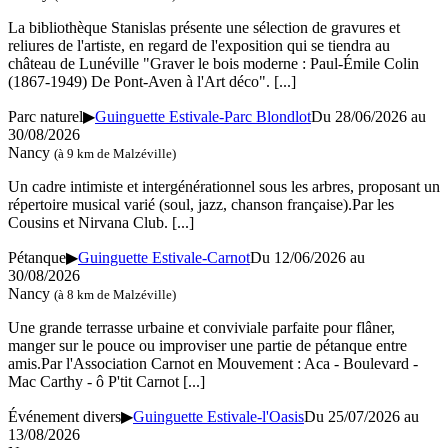
La bibliothèque Stanislas présente une sélection de gravures et
reliures de l'artiste, en regard de l'exposition qui se tiendra au
château de Lunéville "Graver le bois moderne : Paul-Émile Colin
(1867-1949) De Pont-Aven à l'Art déco".
[...]
Parc naturel
▶
Guinguette Estivale-Parc Blondlot
Du 28/06/2026 au
30/08/2026
Nancy
(à 9 km de Malzéville)
Un cadre intimiste et intergénérationnel sous les arbres, proposant un
répertoire musical varié (soul, jazz, chanson française).Par les
Cousins et Nirvana Club.
[...]
Pétanque
▶
Guinguette Estivale-Carnot
Du 12/06/2026 au
30/08/2026
Nancy
(à 8 km de Malzéville)
Une grande terrasse urbaine et conviviale parfaite pour flâner,
manger sur le pouce ou improviser une partie de pétanque entre
amis.Par l'Association Carnot en Mouvement : Aca - Boulevard -
Mac Carthy - ô P'tit Carnot
[...]
Événement divers
▶
Guinguette Estivale-l'Oasis
Du 25/07/2026 au
13/08/2026