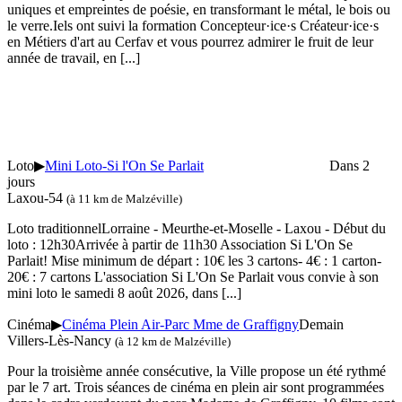
uniques et empreintes de poésie, en transformant le métal, le bois ou
le verre.Iels ont suivi la formation Concepteur·ice·s Créateur·ice·s
en Métiers d'art au Cerfav et vous pourrez admirer le fruit de leur
année de travail, en
[...]
Loto
▶
Mini Loto-Si l'On Se Parlait
Dans 2
jours
Laxou-54
(à 11 km de Malzéville)
Loto traditionnelLorraine - Meurthe-et-Moselle - Laxou - Début du
loto : 12h30Arrivée à partir de 11h30 Association Si L'On Se
Parlait! Mise minimum de départ : 10€ les 3 cartons- 4€ : 1 carton-
20€ : 7 cartons L'association Si L'On Se Parlait vous convie à son
mini loto le samedi 8 août 2026, dans
[...]
Cinéma
▶
Cinéma Plein Air-Parc Mme de Graffigny
Demain
Villers-Lès-Nancy
(à 12 km de Malzéville)
Pour la troisième année consécutive, la Ville propose un été rythmé
par le 7 art. Trois séances de cinéma en plein air sont programmées