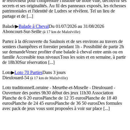
le rétroviseur pour comprendre l'histoire de notre ville, découvrir ses
secrets et ses originalités. Au fil des panneaux exposés, les richesses
patrimoniales et l'identité de Ludres se révèlent. Tel un lieu de
partage et de
[...]
Balade
▶
Balade à Cheval
Du 01/07/2026 au 31/08/2026
Aboncourt-Sur-Seille
(à 17 km de Malzéville)
Partez à la découverte du Saulnois et de ses environs au travers de
sentiers champêtres et forestier pendant 1h - Possibilité de partir 2h
sur demandeVenez profiter d'une balade à cheval entre amis ou en
famille Accessible tous niveauxTous les soirs et en semaine, à partir
de 18h30Sur réservation
[...]
Loto
▶
Loto 70 Parties
Dans 3 jours
Dieulouard-54
(à 17 km de Malzéville)
Loto traditionnelLorraine - Meurthe-et-Moselle - Dieulouard -
Ouverture des portes 9h30 début des jeux 11h30 Association
Planche de 6 20 eurosPlanche de 12 35 eurosPlanche de 18 40
eurosPlanche de 24 45 eurosPlanche de 36 50 eurosDes formules
avec pack de jeux vous sont proposées à voir sur place
[...]