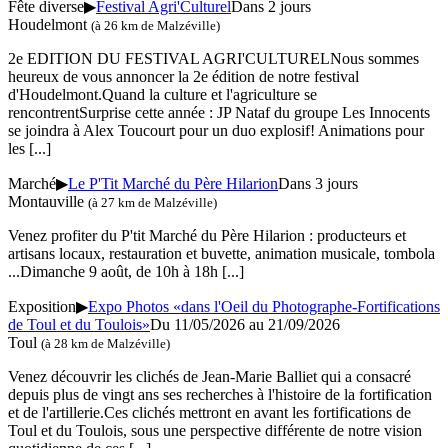
Fête diverse
▶
Festival Agri'Culturel
Dans 2 jours
Houdelmont
(à 26 km de Malzéville)
2e EDITION DU FESTIVAL AGRI'CULTURELNous sommes
heureux de vous annoncer la 2e édition de notre festival
d'Houdelmont.Quand la culture et l'agriculture se
rencontrentSurprise cette année : JP Nataf du groupe Les Innocents
se joindra à Alex Toucourt pour un duo explosif! Animations pour
les
[...]
Marché
▶
Le P'Tit Marché du Père Hilarion
Dans 3 jours
Montauville
(à 27 km de Malzéville)
Venez profiter du P'tit Marché du Père Hilarion : producteurs et
artisans locaux, restauration et buvette, animation musicale, tombola
...Dimanche 9 août, de 10h à 18h
[...]
Exposition
▶
Expo Photos «dans l'Oeil du Photographe-Fortifications
de Toul et du Toulois»
Du 11/05/2026 au 21/09/2026
Toul
(à 28 km de Malzéville)
Venez découvrir les clichés de Jean-Marie Balliet qui a consacré
depuis plus de vingt ans ses recherches à l'histoire de la fortification
et de l'artillerie.Ces clichés mettront en avant les fortifications de
Toul et du Toulois, sous une perspective différente de notre vision