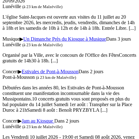
20/09/2026
Lunéville
(à 23 km de Malzéville)
L'église Saint-Jacques est ouverte aux visites du 11 juillet au 20
septembre 2026, les mercredis, jeudis, vendredis, dimanches de 14h
à 18h et les samedis de 10h à 12h et de 14h à 18h. Entrée Libre.
[...]
Musique
▶
Un Dimanche Près du Kiosque à Musique
Dans 3 jours
Lunéville
(à 23 km de Malzéville)
Organisé par la Ville, avec le concours de l'Office des FêtesConcerts
gratuits de 14h30 à 18h.
[...]
Concert
▶
Estivales de Pont-à-Mousson
Dans 2 jours
Pont-à-Mousson
(à 23 km de Malzéville)
Débutées dans les années 80, les Estivales de Pont-à-Mousson
constituent une manifestation incontournable dans la vie des
Mussipontains.10 concerts gratuits vous sont proposés en plus du
bal populaire du 14 juillet Samedi 1er août : Transpher sur la Place
Duroc à 21hSamedi 8 août : Benoît PRYZBYLA
[...]
Concert
▶
Jam au Kiosque
Dans 2 jours
Lunéville
(à 23 km de Malzéville)
Les Vendredi 10 juillet 2026 - 19:00 et Samedi 08 août 2026, venez