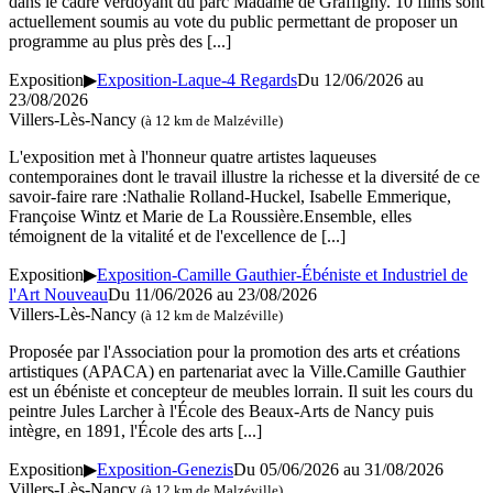
dans le cadre verdoyant du parc Madame de Graffigny. 10 films sont
actuellement soumis au vote du public permettant de proposer un
programme au plus près des
[...]
Exposition
▶
Exposition-Laque-4 Regards
Du 12/06/2026 au
23/08/2026
Villers-Lès-Nancy
(à 12 km de Malzéville)
L'exposition met à l'honneur quatre artistes laqueuses
contemporaines dont le travail illustre la richesse et la diversité de ce
savoir-faire rare :Nathalie Rolland-Huckel, Isabelle Emmerique,
Françoise Wintz et Marie de La Roussière.Ensemble, elles
témoignent de la vitalité et de l'excellence de
[...]
Exposition
▶
Exposition-Camille Gauthier-Ébéniste et Industriel de
l'Art Nouveau
Du 11/06/2026 au 23/08/2026
Villers-Lès-Nancy
(à 12 km de Malzéville)
Proposée par l'Association pour la promotion des arts et créations
artistiques (APACA) en partenariat avec la Ville.Camille Gauthier
est un ébéniste et concepteur de meubles lorrain. Il suit les cours du
peintre Jules Larcher à l'École des Beaux-Arts de Nancy puis
intègre, en 1891, l'École des arts
[...]
Exposition
▶
Exposition-Genezis
Du 05/06/2026 au 31/08/2026
Villers-Lès-Nancy
(à 12 km de Malzéville)