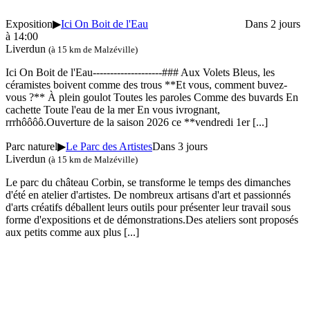
Exposition
▶
Ici On Boit de l'Eau
Dans 2 jours
à 14:00
Liverdun
(à 15 km de Malzéville)
Ici On Boit de l'Eau--------------------### Aux Volets Bleus, les
céramistes boivent comme des trous **Et vous, comment buvez-
vous ?** À plein goulot Toutes les paroles Comme des buvards En
cachette Toute l'eau de la mer En vous ivrognant,
rrrhôôôô.Ouverture de la saison 2026 ce **vendredi 1er
[...]
Parc naturel
▶
Le Parc des Artistes
Dans 3 jours
Liverdun
(à 15 km de Malzéville)
Le parc du château Corbin, se transforme le temps des dimanches
d'été en atelier d'artistes. De nombreux artisans d'art et passionnés
d'arts créatifs déballent leurs outils pour présenter leur travail sous
forme d'expositions et de démonstrations.Des ateliers sont proposés
aux petits comme aux plus
[...]