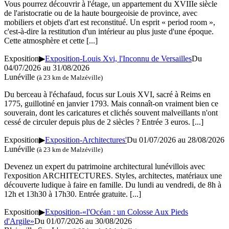
Vous pourrez découvrir à l'étage, un appartement du XVIIIe siècle
de l'aristocratie ou de la haute bourgeoisie de province, avec
mobiliers et objets d'art est reconstitué. Un esprit « period room »,
c'est-à-dire la restitution d'un intérieur au plus juste d'une époque.
Cette atmosphère et cette
[...]
Exposition
▶
Exposition-Louis Xvi, l'Inconnu de Versailles
Du
04/07/2026 au 31/08/2026
Lunéville
(à 23 km de Malzéville)
Du berceau à l'échafaud, focus sur Louis XVI, sacré à Reims en
1775, guillotiné en janvier 1793. Mais connaît-on vraiment bien ce
souverain, dont les caricatures et clichés souvent malveillants n'ont
cessé de circuler depuis plus de 2 siècles ? Entrée 3 euros.
[...]
Exposition
▶
Exposition-Architectures'
Du 01/07/2026 au 28/08/2026
Lunéville
(à 23 km de Malzéville)
Devenez un expert du patrimoine architectural lunévillois avec
l'exposition ARCHITECTURES. Styles, architectes, matériaux une
découverte ludique à faire en famille. Du lundi au vendredi, de 8h à
12h et 13h30 à 17h30. Entrée gratuite.
[...]
Exposition
▶
Exposition-«l'Océan : un Colosse Aux Pieds
d'Argile»
Du 01/07/2026 au 30/08/2026