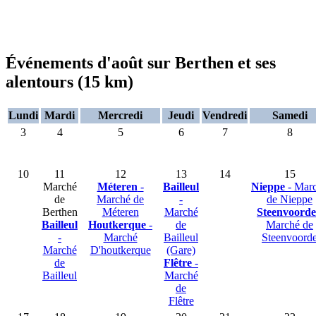
Événements d'août sur Berthen et ses
alentours (15 km)
Lundi
Mardi
Mercredi
Jeudi
Vendredi
Samedi
3
4
5
6
7
8
10
11
12
13
14
15
Marché
Méteren
-
Bailleul
Nieppe
- Mar
de
Marché de
-
de Nieppe
Berthen
Méteren
Marché
Steenvoorde
Bailleul
Houtkerque
-
de
Marché de
-
Marché
Bailleul
Steenvoord
Marché
D'houtkerque
(Gare)
de
Flêtre
-
Bailleul
Marché
de
Flêtre