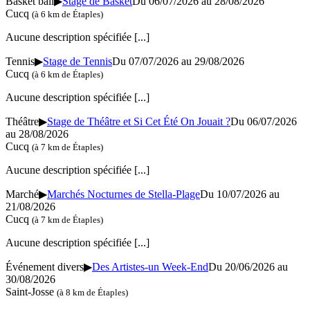
Basket ball
▶
Stage de Basket
Du 06/07/2026 au
28/08/2026
Cucq
(à 6 km de Étaples)
Aucune description spécifiée
[...]
Tennis
▶
Stage de Tennis
Du 07/07/2026 au 29/08/2026
Cucq
(à 6 km de Étaples)
Aucune description spécifiée
[...]
Théâtre
▶
Stage de Théâtre et Si Cet Été On Jouait ?
Du 06/07/2026
au 28/08/2026
Cucq
(à 7 km de Étaples)
Aucune description spécifiée
[...]
Marché
▶
Marchés Nocturnes de Stella-Plage
Du 10/07/2026 au
21/08/2026
Cucq
(à 7 km de Étaples)
Aucune description spécifiée
[...]
Événement divers
▶
Des Artistes-un Week-End
Du 20/06/2026 au
30/08/2026
Saint-Josse
(à 8 km de Étaples)