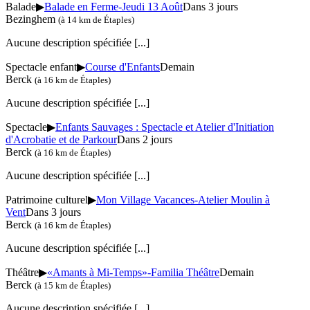
Balade
▶
Balade en Ferme-Jeudi 13 Août
Dans 3 jours
Bezinghem
(à 14 km de Étaples)
Aucune description spécifiée
[...]
Spectacle enfant
▶
Course d'Enfants
Demain
Berck
(à 16 km de Étaples)
Aucune description spécifiée
[...]
Spectacle
▶
Enfants Sauvages : Spectacle et Atelier d'Initiation
d'Acrobatie et de Parkour
Dans 2 jours
Berck
(à 16 km de Étaples)
Aucune description spécifiée
[...]
Patrimoine culturel
▶
Mon Village Vacances-Atelier Moulin à
Vent
Dans 3 jours
Berck
(à 16 km de Étaples)
Aucune description spécifiée
[...]
Théâtre
▶
«Amants à Mi-Temps»-Familia Théâtre
Demain
Berck
(à 15 km de Étaples)
Aucune description spécifiée
[...]