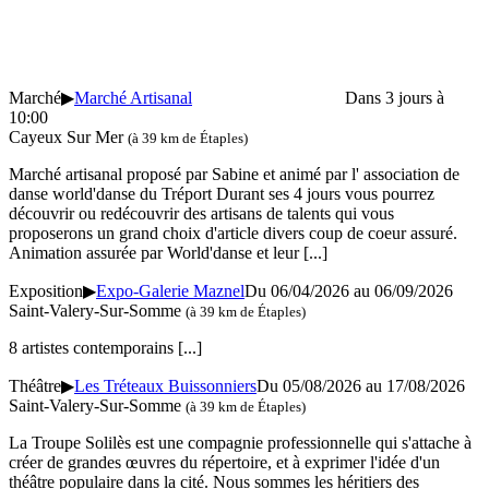
Marché
▶
Marché Artisanal
Dans 3 jours à
10:00
Cayeux Sur Mer
(à 39 km de Étaples)
Marché artisanal proposé par Sabine et animé par l' association de
danse world'danse du Tréport Durant ses 4 jours vous pourrez
découvrir ou redécouvrir des artisans de talents qui vous
proposerons un grand choix d'article divers coup de coeur assuré.
Animation assurée par World'danse et leur
[...]
Exposition
▶
Expo-Galerie Maznel
Du 06/04/2026 au 06/09/2026
Saint-Valery-Sur-Somme
(à 39 km de Étaples)
8 artistes contemporains
[...]
Théâtre
▶
Les Tréteaux Buissonniers
Du 05/08/2026 au 17/08/2026
Saint-Valery-Sur-Somme
(à 39 km de Étaples)
La Troupe Solilès est une compagnie professionnelle qui s'attache à
créer de grandes œuvres du répertoire, et à exprimer l'idée d'un
théâtre populaire dans la cité. Nous sommes les héritiers des