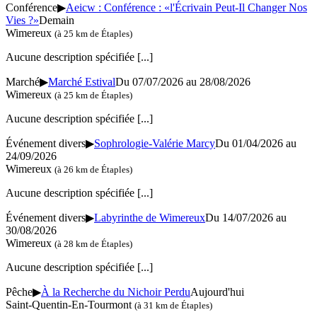
Conférence
▶
Aeicw : Conférence : «l'Écrivain Peut-Il Changer Nos
Vies ?»
Demain
Wimereux
(à 25 km de Étaples)
Aucune description spécifiée
[...]
Marché
▶
Marché Estival
Du 07/07/2026 au 28/08/2026
Wimereux
(à 25 km de Étaples)
Aucune description spécifiée
[...]
Événement divers
▶
Sophrologie-Valérie Marcy
Du 01/04/2026 au
24/09/2026
Wimereux
(à 26 km de Étaples)
Aucune description spécifiée
[...]
Événement divers
▶
Labyrinthe de Wimereux
Du 14/07/2026 au
30/08/2026
Wimereux
(à 28 km de Étaples)
Aucune description spécifiée
[...]
Pêche
▶
À la Recherche du Nichoir Perdu
Aujourd'hui
Saint-Quentin-En-Tourmont
(à 31 km de Étaples)