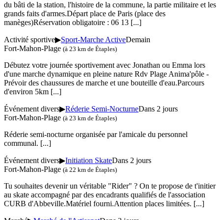
du bâti de la station, l'histoire de la commune, la partie militaire et les
grands faits d'armes.Départ place de Paris (place des
manèges)Réservation obligatoire : 06 13
[...]
Activité sportive
▶
Sport-Marche Active
Demain
Fort-Mahon-Plage
(à 23 km de Étaples)
Débutez votre journée sportivement avec Jonathan ou Emma lors
d'une marche dynamique en pleine nature Rdv Plage Anima'pôle -
Prévoir des chaussures de marche et une bouteille d'eau.Parcours
d'environ 5km
[...]
Événement divers
▶
Réderie Semi-Nocturne
Dans 2 jours
Fort-Mahon-Plage
(à 23 km de Étaples)
Réderie semi-nocturne organisée par l'amicale du personnel
communal.
[...]
Événement divers
▶
Initiation Skate
Dans 2 jours
Fort-Mahon-Plage
(à 22 km de Étaples)
Tu souhaites devenir un véritable "Rider" ? On te propose de t'initier
au skate accompagné par des encadrants qualifiés de l'association
CURB d'Abbeville.Matériel fourni.Attention places limitées.
[...]