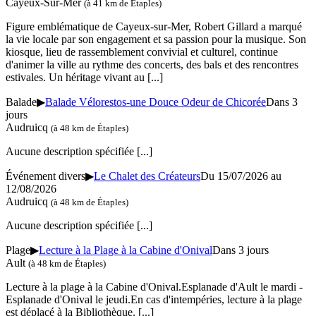
Cayeux-Sur-Mer
(à 41 km de Étaples)
Figure emblématique de Cayeux-sur-Mer, Robert Gillard a marqué
la vie locale par son engagement et sa passion pour la musique. Son
kiosque, lieu de rassemblement convivial et culturel, continue
d'animer la ville au rythme des concerts, des bals et des rencontres
estivales. Un héritage vivant au
[...]
Balade
▶
Balade Vélorestos-une Douce Odeur de Chicorée
Dans 3
jours
Audruicq
(à 48 km de Étaples)
Aucune description spécifiée
[...]
Événement divers
▶
Le Chalet des Créateurs
Du 15/07/2026 au
12/08/2026
Audruicq
(à 48 km de Étaples)
Aucune description spécifiée
[...]
Plage
▶
Lecture à la Plage à la Cabine d'Onival
Dans 3 jours
Ault
(à 48 km de Étaples)
Lecture à la plage à la Cabine d'Onival.Esplanade d'Ault le mardi -
Esplanade d'Onival le jeudi.En cas d'intempéries, lecture à la plage
est déplacé à la Bibliothèque.
[...]