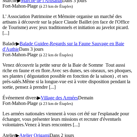
Marché
▶
Marché de l'Artisanat
Dans 3 jours
Fort-Mahon-Plage
(à 23 km de Étaples)
L' Association Patrimoine et Mémoire organise un marché des
artisans à découvrir sur la place Claude Baillet (en face de l'Office
de Tourisme) avec jeux traditionnels et initiation au javelot picard.
[...]
Balade
▶
Balade Guidee-Regards sur la Faune Sauvage en Baie
d'Authie
Dans 3 jours
Fort-Mahon-Plage
(à 22 km de Étaples)
Venez découvrir la petite sœur de la Baie de Somme Tout aussi
riche en faune et en flore.Avec ses dunes, ses oiseaux, ses phoques,
ses plantes ( dégustation possible en fonction de la saison) , et ses
prés-salés.Même si la longue-vue est à votre disposition pendant la
sortie, pensez à prendre
[...]
Événement divers
▶
Village des Armées
Demain
Fort-Mahon-Plage
(à 23 km de Étaples)
Les armées nationales viennent à vous cet été sur l'esplanade pour
échanger, vous présenter leurs missions et recruter d'éventuels
volontaires.Venez à leurs rencontres
[...]
Atelier
▶
Atelier Origami
Dans 2 jours