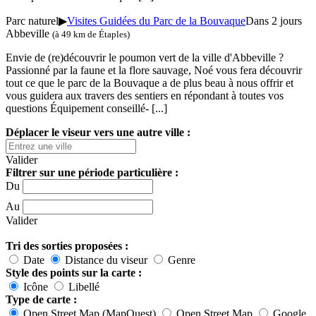
Parc naturel
▶
Visites Guidées du Parc de la Bouvaque
Dans 2 jours
Abbeville
(à 49 km de Étaples)
Envie de (re)découvrir le poumon vert de la ville d'Abbeville ?
Passionné par la faune et la flore sauvage, Noé vous fera découvrir
tout ce que le parc de la Bouvaque a de plus beau à nous offrir et
vous guidera aux travers des sentiers en répondant à toutes vos
questions Équipement conseillé-
[...]
Déplacer le viseur vers une autre ville :
Valider
Filtrer sur une période particulière :
Du
Au
Valider
Tri des sorties proposées :
Date
Distance du viseur
Genre
Style des points sur la carte :
Icône
Libellé
Type de carte :
Open Street Map (MapQuest)
Open Street Map
Google