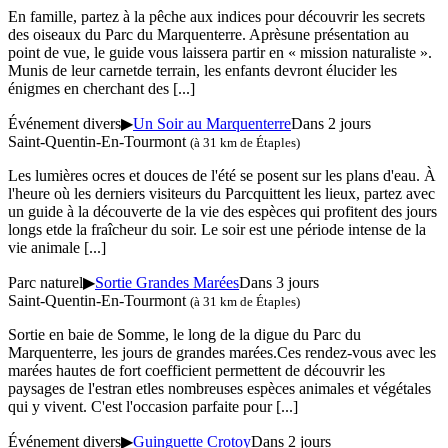
En famille, partez à la pêche aux indices pour découvrir les secrets
des oiseaux du Parc du Marquenterre. Aprèsune présentation au
point de vue, le guide vous laissera partir en « mission naturaliste ».
Munis de leur carnetde terrain, les enfants devront élucider les
énigmes en cherchant des
[...]
Événement divers
▶
Un Soir au Marquenterre
Dans 2 jours
Saint-Quentin-En-Tourmont
(à 31 km de Étaples)
Les lumières ocres et douces de l'été se posent sur les plans d'eau. À
l'heure où les derniers visiteurs du Parcquittent les lieux, partez avec
un guide à la découverte de la vie des espèces qui profitent des jours
longs etde la fraîcheur du soir. Le soir est une période intense de la
vie animale
[...]
Parc naturel
▶
Sortie Grandes Marées
Dans 3 jours
Saint-Quentin-En-Tourmont
(à 31 km de Étaples)
Sortie en baie de Somme, le long de la digue du Parc du
Marquenterre, les jours de grandes marées.Ces rendez-vous avec les
marées hautes de fort coefficient permettent de découvrir les
paysages de l'estran etles nombreuses espèces animales et végétales
qui y vivent. C'est l'occasion parfaite pour
[...]
Événement divers
▶
Guinguette Crotoy
Dans 2 jours