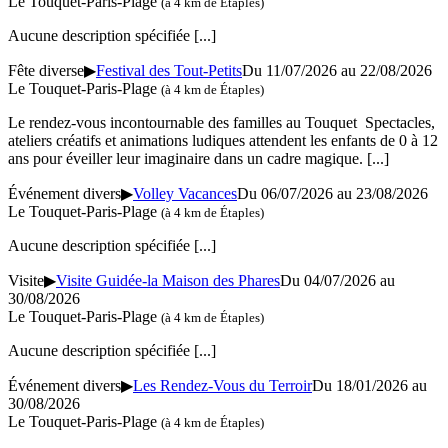
Le Touquet-Paris-Plage
(à 4 km de Étaples)
Aucune description spécifiée
[...]
Fête diverse
▶
Festival des Tout-Petits
Du 11/07/2026 au
22/08/2026
Le Touquet-Paris-Plage
(à 4 km de Étaples)
Le rendez-vous incontournable des familles au Touquet Spectacles,
ateliers créatifs et animations ludiques attendent les enfants de 0 à 12
ans pour éveiller leur imaginaire dans un cadre magique.
[...]
Événement divers
▶
Volley Vacances
Du 06/07/2026 au
23/08/2026
Le Touquet-Paris-Plage
(à 4 km de Étaples)
Aucune description spécifiée
[...]
Visite
▶
Visite Guidée-la Maison des Phares
Du 04/07/2026 au
30/08/2026
Le Touquet-Paris-Plage
(à 4 km de Étaples)
Aucune description spécifiée
[...]
Événement divers
▶
Les Rendez-Vous du Terroir
Du 18/01/2026 au
30/08/2026
Le Touquet-Paris-Plage
(à 4 km de Étaples)