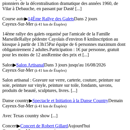
pionniers de la décentralisation dramatique des années 1960, de
Vilar à Debauche, en passant par Dasté
[...]
Course auto
▶
14Ème Rallye des Galets
Dans 2 jours
Cayeux-Sur-Mer
(à 41 km de Étaples)
14ème rallye des galets organisé par l'amicale de la Famille
MarseilleRallye pédestre Cayolais d'environ 8 kmInscription au
kiosque à partir de 13h15Par équipe de 6 personnes maximum dont
obligatoirement 2 adultes.Participation : 1€ par personne, gratuit
pour les moins de 12 ansRemise des prix et
[...]
Salon
▶
Salon Artisanal
Dans 3 jours jusqu'au 16/08/2026
Cayeux-Sur-Mer
(à 41 km de Étaples)
Salon artisanal : Gravure sur verre, carterie, couture, peinture sur
soie, peinture sur vinyle, peinture sur toile, fondants, savons,
produits de beauté, sculptures, livres.
[...]
Danse country
▶
Spectacle et Initiation à la Danse Country
Demain
Cayeux-Sur-Mer
(à 41 km de Étaples)
Avec Texas country show
[...]
Concert
▶
Concert de Robert Gillard
Aujourd'hui