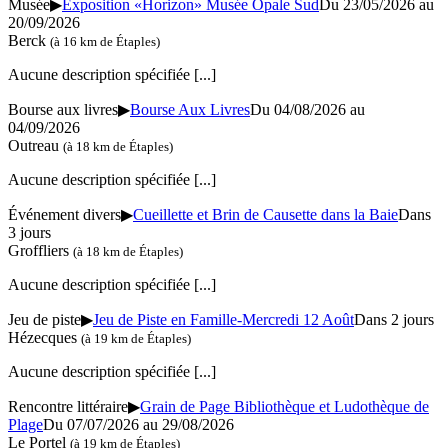
Musée
▶
Exposition «Horizon» Musée Opale Sud
Du 23/05/2026 au
20/09/2026
Berck
(à 16 km de Étaples)
Aucune description spécifiée
[...]
Bourse aux livres
▶
Bourse Aux Livres
Du 04/08/2026 au
04/09/2026
Outreau
(à 18 km de Étaples)
Aucune description spécifiée
[...]
Événement divers
▶
Cueillette et Brin de Causette dans la Baie
Dans
3 jours
Groffliers
(à 18 km de Étaples)
Aucune description spécifiée
[...]
Jeu de piste
▶
Jeu de Piste en Famille-Mercredi 12 Août
Dans 2 jours
Hézecques
(à 19 km de Étaples)
Aucune description spécifiée
[...]
Rencontre littéraire
▶
Grain de Page Bibliothèque et Ludothèque de
Plage
Du 07/07/2026 au 29/08/2026
Le Portel
(à 19 km de Étaples)