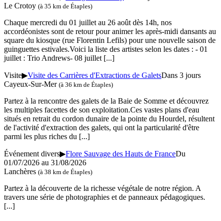
Le Crotoy
(à 35 km de Étaples)
Chaque mercredi du 01 juillet au 26 août dès 14h, nos
accordéonistes sont de retour pour animer les après-midi dansants au
square du kiosque (rue Florentin Lefils) pour une nouvelle saison de
guinguettes estivales.Voici la liste des artistes selon les dates : - 01
juillet : Trio Andrews- 08 juillet
[...]
Visite
▶
Visite des Carrières d'Extractions de Galets
Dans 3 jours
Cayeux-Sur-Mer
(à 36 km de Étaples)
Partez à la rencontre des galets de la Baie de Somme et découvrez
les multiples facettes de son exploitation.Ces vastes plans d'eau
situés en retrait du cordon dunaire de la pointe du Hourdel, résultent
de l'activité d'extraction des galets, qui ont la particularité d'être
parmi les plus riches du
[...]
Événement divers
▶
Flore Sauvage des Hauts de France
Du
01/07/2026 au 31/08/2026
Lanchères
(à 38 km de Étaples)
Partez à la découverte de la richesse végétale de notre région. A
travers une série de photographies et de panneaux pédagogiques.
[...]