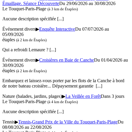
Émaillage. Séance Découverte
Du 29/06/2026 au
30/08/2026
Le Touquet-Paris-Plage
(à 3 km de Étaples)
Aucune description spécifiée
[...]
Événement divers
▶
Enquête Interactive
Du 07/07/2026 au
05/09/2026
étaples
(à 2 km de Étaples)
Qui a refroidi Lemaure ?
[...]
Événement divers
▶
Croisières en Baie de Canche
Du 01/04/2026 au
30/09/2026
étaples
(à 2 km de Étaples)
Embarquez et laissez-vous porter par les flots de la Canche à bord
de notre bateau croisière... Dépaysement garantie
[...]
Nature (balades, jardins, plages)
▶
La Veillée en Forêt
Dans 3 jours
Le Touquet-Paris-Plage
(à 4 km de Étaples)
Aucune description spécifiée
[...]
Tennis
▶
Tennis-Grand Prix de la Ville du Touquet-Paris-Plage
Du
08/08/2026 au
22/08/2026