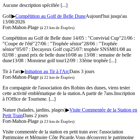
Aucune description spécifiée
[...]
Golf
▶
Compétition au Golf de Belle Dune
Aujourd'hui jusqu'au
13/08/2026
Fort-Mahon-Plage
(à 23 km de Étaples)
Compétition au Golf de Belle dune 14/05 : "Convivial Cup"21/06 :
"Coupe de l'été"27/06 : "Trophée sénior"28/06 : "Trophée
sénior"05/07 : Decayeux Golf cup25/07: trophée SNSM01/08 au
02/08 : grand prix de belle dune10/08 au 13/08 : semaine de belle
dune13/08 : Monsieur golf tour12/09 : 33ème trophée
[...]
Tir à l'arc
▶
Initiation au Tir à l'Arc
Dans 3 jours
Fort-Mahon-Plage
(à 22 km de Étaples)
En compagnie de l'association des Robins des dunes, viens tester
cette activité emblématique de la station.A partir de 7ans.Inscription
à l'Office de Tourisme.
[...]
Nature (balades, jardins, plages)
▶
Visite Commentée de la Station en
Petit Train
Dans 2 jours
Fort-Mahon-Plage
(à 23 km de Étaples)
Visite commentée de la station en petit train avec l'association
Patrimoine et Mémoire Côte Picarde.Vous découvrez le patrimoine