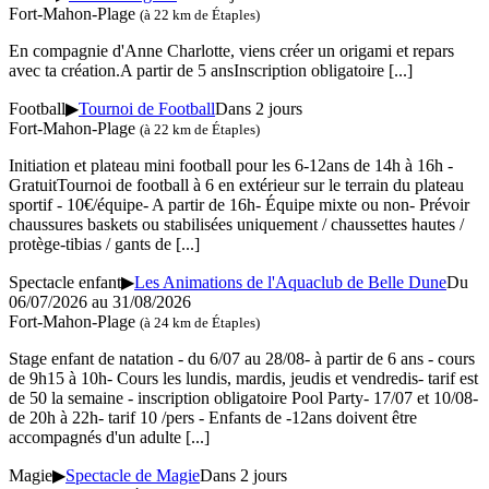
Fort-Mahon-Plage
(à 22 km de Étaples)
En compagnie d'Anne Charlotte, viens créer un origami et repars
avec ta création.A partir de 5 ansInscription obligatoire
[...]
Football
▶
Tournoi de Football
Dans 2 jours
Fort-Mahon-Plage
(à 22 km de Étaples)
Initiation et plateau mini football pour les 6-12ans de 14h à 16h -
GratuitTournoi de football à 6 en extérieur sur le terrain du plateau
sportif - 10€/équipe- A partir de 16h- Équipe mixte ou non- Prévoir
chaussures baskets ou stabilisées uniquement / chaussettes hautes /
protège-tibias / gants de
[...]
Spectacle enfant
▶
Les Animations de l'Aquaclub de Belle Dune
Du
06/07/2026 au 31/08/2026
Fort-Mahon-Plage
(à 24 km de Étaples)
Stage enfant de natation - du 6/07 au 28/08- à partir de 6 ans - cours
de 9h15 à 10h- Cours les lundis, mardis, jeudis et vendredis- tarif est
de 50 la semaine - inscription obligatoire Pool Party- 17/07 et 10/08-
de 20h à 22h- tarif 10 /pers - Enfants de -12ans doivent être
accompagnés d'un adulte
[...]
Magie
▶
Spectacle de Magie
Dans 2 jours