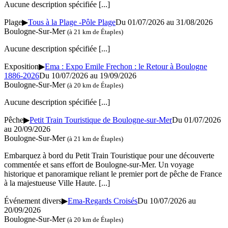
Aucune description spécifiée
[...]
Plage
▶
Tous à la Plage -Pôle Plage
Du 01/07/2026 au 31/08/2026
Boulogne-Sur-Mer
(à 21 km de Étaples)
Aucune description spécifiée
[...]
Exposition
▶
Ema : Expo Emile Frechon : le Retour à Boulogne
1886-2026
Du 10/07/2026 au 19/09/2026
Boulogne-Sur-Mer
(à 20 km de Étaples)
Aucune description spécifiée
[...]
Pêche
▶
Petit Train Touristique de Boulogne-sur-Mer
Du 01/07/2026
au 20/09/2026
Boulogne-Sur-Mer
(à 21 km de Étaples)
Embarquez à bord du Petit Train Touristique pour une découverte
commentée et sans effort de Boulogne-sur-Mer. Un voyage
historique et panoramique reliant le premier port de pêche de France
à la majestueuse Ville Haute.
[...]
Événement divers
▶
Ema-Regards Croisés
Du 10/07/2026 au
20/09/2026
Boulogne-Sur-Mer
(à 20 km de Étaples)