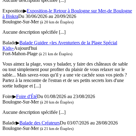
Aucune description spécifiée
[...]
Exposition
▶
Exposition-le Retour à Boulogne sur Mer-de Boulogne
à Biskra
Du 30/06/2026 au 20/09/2026
Boulogne-Sur-Mer
(à 20 km de Étaples)
Aucune description spécifiée
[...]
Balade
▶
Balade Guidee «les Aventuriers de la Plage Spécial
Kids»
Aujourd'hui
Fort-Mahon-Plage
(à 21 km de Étaples)
Vous aimez la plage, vous y balader, y faire des châteaux de sable
ou tout simplement pour profiter du plaisir de vous relaxer sur le
sable... Mais savez-vous qu'il y a une vie cachée sous vos pieds ?
Partez à la rencontre de l'estran et de ses petits secrets lors d'une
sortie ludique et
[...]
Foire
▶
Foire d'Été
Du 01/08/2026 au 23/08/2026
Boulogne-Sur-Mer
(à 20 km de Étaples)
Aucune description spécifiée
[...]
Balade
▶
Balade des Créateurs
Du 03/07/2026 au 28/08/2026
Boulogne-Sur-Mer
(à 21 km de Étaples)