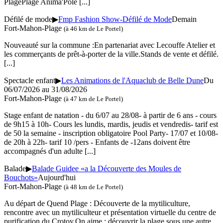
PlagePlage Anima'Pôle
[...]
Défilé de mode
▶
Fmp Fashion Show-Défilé de Mode
Demain
Fort-Mahon-Plage
(à 46 km de Le Portel)
Nouveauté sur la commune :En partenariat avec Lecouffe Atelier et
les commerçants de prêt-à-porter de la ville.Stands de vente et défilé.
[...]
Spectacle enfant
▶
Les Animations de l'Aquaclub de Belle Dune
Du
06/07/2026 au 31/08/2026
Fort-Mahon-Plage
(à 47 km de Le Portel)
Stage enfant de natation - du 6/07 au 28/08- à partir de 6 ans - cours
de 9h15 à 10h- Cours les lundis, mardis, jeudis et vendredis- tarif est
de 50 la semaine - inscription obligatoire Pool Party- 17/07 et 10/08-
de 20h à 22h- tarif 10 /pers - Enfants de -12ans doivent être
accompagnés d'un adulte
[...]
Balade
▶
Balade Guidee «a la Découverte des Moules de
Bouchots»
Aujourd'hui
Fort-Mahon-Plage
(à 48 km de Le Portel)
Au départ de Quend Plage : Découverte de la mytiliculture,
rencontre avec un mytiliculteur et présentation virtuelle du centre de
purification du Crotoy.On aime : découvrir la plage sous une autre