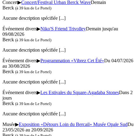
Concert
▶
Concert/Festival Urban Berck Wave
Demain
Berck
(à 39 km de Le Portel)
Aucune description spécifiée
[...]
Événement divers
▶
Niko'S Friend Trivolley
Demain jusqu'au
09/08/2026
Berck
(à 39 km de Le Portel)
Aucune description spécifiée
[...]
Événement divers
▶
Programmation «Vibrez Cet Été»
Du 04/07/2026
au 30/08/2026
Berck
(à 39 km de Le Portel)
Aucune description spécifiée
[...]
Événement divers
▶
Les Estivales du Square-Agadaba Stones
Dans 2
jours
Berck
(à 39 km de Le Portel)
Aucune description spécifiée
[...]
Musée
▶
Exposition «Détours Loin du Bercail» Musée Opale Sud
Du
23/05/2026 au 20/09/2026
Berck
(à 39 km de Le Portel)