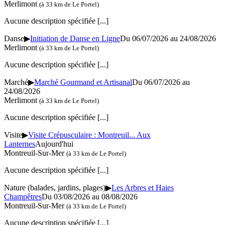
Merlimont
(à 33 km de Le Portel)
Aucune description spécifiée
[...]
Danse
▶
Initiation de Danse en Ligne
Du 06/07/2026 au 24/08/2026
Merlimont
(à 33 km de Le Portel)
Aucune description spécifiée
[...]
Marché
▶
Marché Gourmand et Artisanal
Du 06/07/2026 au
24/08/2026
Merlimont
(à 33 km de Le Portel)
Aucune description spécifiée
[...]
Visite
▶
Visite Crépusculaire : Montreuil... Aux
Lanternes
Aujourd'hui
Montreuil-Sur-Mer
(à 33 km de Le Portel)
Aucune description spécifiée
[...]
Nature (balades, jardins, plages)
▶
Les Arbres et Haies
Champêtres
Du 03/08/2026 au 08/08/2026
Montreuil-Sur-Mer
(à 33 km de Le Portel)
Aucune description spécifiée
[...]