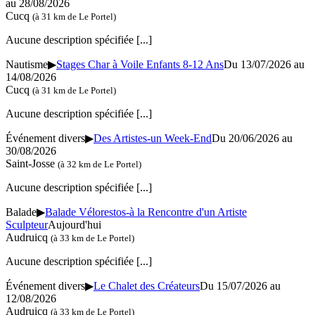
au 28/08/2026
Cucq
(à 31 km de Le Portel)
Aucune description spécifiée
[...]
Nautisme
▶
Stages Char à Voile Enfants 8-12 Ans
Du 13/07/2026 au
14/08/2026
Cucq
(à 31 km de Le Portel)
Aucune description spécifiée
[...]
Événement divers
▶
Des Artistes-un Week-End
Du 20/06/2026 au
30/08/2026
Saint-Josse
(à 32 km de Le Portel)
Aucune description spécifiée
[...]
Balade
▶
Balade Vélorestos-à la Rencontre d'un Artiste
Sculpteur
Aujourd'hui
Audruicq
(à 33 km de Le Portel)
Aucune description spécifiée
[...]
Événement divers
▶
Le Chalet des Créateurs
Du 15/07/2026 au
12/08/2026
Audruicq
(à 33 km de Le Portel)