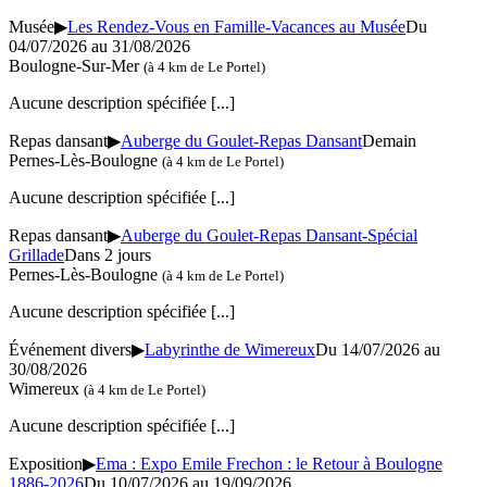
Musée
▶
Les Rendez-Vous en Famille-Vacances au Musée
Du
04/07/2026 au
31/08/2026
Boulogne-Sur-Mer
(à 4 km de Le Portel)
Aucune description spécifiée
[...]
Repas dansant
▶
Auberge du Goulet-Repas Dansant
Demain
Pernes-Lès-Boulogne
(à 4 km de Le Portel)
Aucune description spécifiée
[...]
Repas dansant
▶
Auberge du Goulet-Repas Dansant-Spécial
Grillade
Dans 2 jours
Pernes-Lès-Boulogne
(à 4 km de Le Portel)
Aucune description spécifiée
[...]
Événement divers
▶
Labyrinthe de Wimereux
Du 14/07/2026 au
30/08/2026
Wimereux
(à 4 km de Le Portel)
Aucune description spécifiée
[...]
Exposition
▶
Ema : Expo Emile Frechon : le Retour à Boulogne
1886-2026
Du 10/07/2026 au
19/09/2026