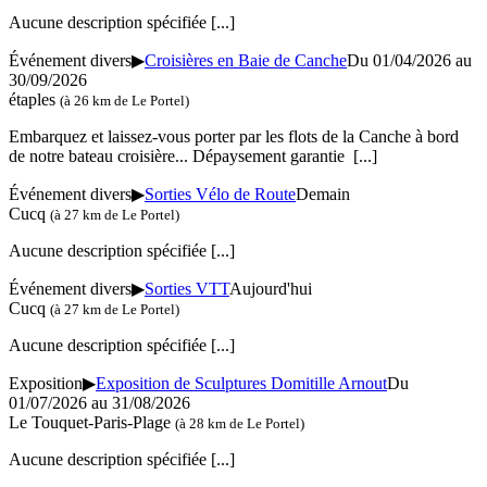
Aucune description spécifiée
[...]
Événement divers
▶
Croisières en Baie de Canche
Du 01/04/2026 au
30/09/2026
étaples
(à 26 km de Le Portel)
Embarquez et laissez-vous porter par les flots de la Canche à bord
de notre bateau croisière... Dépaysement garantie
[...]
Événement divers
▶
Sorties Vélo de Route
Demain
Cucq
(à 27 km de Le Portel)
Aucune description spécifiée
[...]
Événement divers
▶
Sorties VTT
Aujourd'hui
Cucq
(à 27 km de Le Portel)
Aucune description spécifiée
[...]
Exposition
▶
Exposition de Sculptures Domitille Arnout
Du
01/07/2026 au 31/08/2026
Le Touquet-Paris-Plage
(à 28 km de Le Portel)
Aucune description spécifiée
[...]