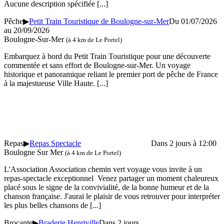
Aucune description spécifiée
[...]
Pêche
▶
Petit Train Touristique de Boulogne-sur-Mer
Du 01/07/2026
au 20/09/2026
Boulogne-Sur-Mer
(à 4 km de Le Portel)
Embarquez à bord du Petit Train Touristique pour une découverte
commentée et sans effort de Boulogne-sur-Mer. Un voyage
historique et panoramique reliant le premier port de pêche de France
à la majestueuse Ville Haute.
[...]
Repas
▶
Repas Spectacle
Dans 2 jours à 12:00
Boulogne Sur Mer
(à 4 km de Le Portel)
L'Association Association chemin vert voyage vous invite à un
repas-spectacle exceptionnel Venez partager un moment chaleureux
placé sous le signe de la convivialité, de la bonne humeur et de la
chanson française. J'aurai le plaisir de vous retrouver pour interpréter
les plus belles chansons de
[...]
Brocante
▶
Braderie Henriville
Dans 2 jours