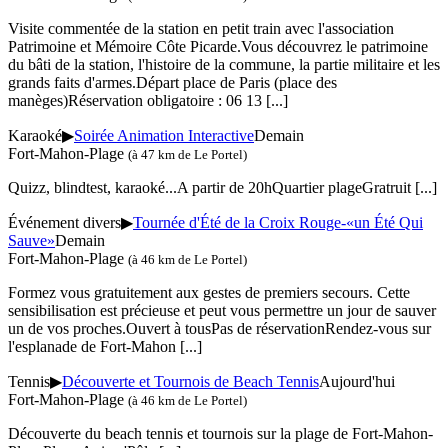
Visite commentée de la station en petit train avec l'association
Patrimoine et Mémoire Côte Picarde.Vous découvrez le patrimoine
du bâti de la station, l'histoire de la commune, la partie militaire et les
grands faits d'armes.Départ place de Paris (place des
manèges)Réservation obligatoire : 06 13
[...]
Karaoké
▶
Soirée Animation Interactive
Demain
Fort-Mahon-Plage
(à 47 km de Le Portel)
Quizz, blindtest, karaoké...A partir de 20hQuartier plageGratruit
[...]
Événement divers
▶
Tournée d'Été de la Croix Rouge-«un Été Qui
Sauve»
Demain
Fort-Mahon-Plage
(à 46 km de Le Portel)
Formez vous gratuitement aux gestes de premiers secours. Cette
sensibilisation est précieuse et peut vous permettre un jour de sauver
un de vos proches.Ouvert à tousPas de réservationRendez-vous sur
l'esplanade de Fort-Mahon
[...]
Tennis
▶
Découverte et Tournois de Beach Tennis
Aujourd'hui
Fort-Mahon-Plage
(à 46 km de Le Portel)
Découverte du beach tennis et tournois sur la plage de Fort-Mahon-