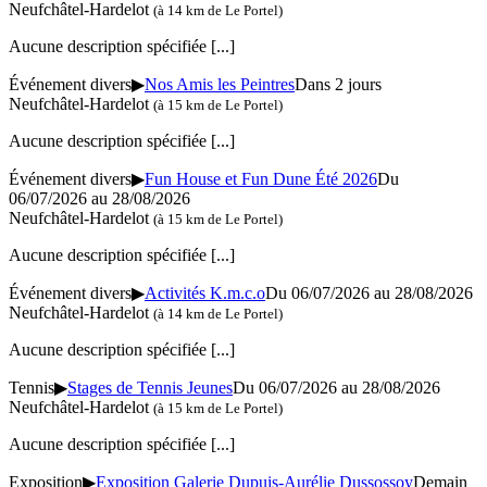
Neufchâtel-Hardelot
(à 14 km de Le Portel)
Aucune description spécifiée
[...]
Événement divers
▶
Nos Amis les Peintres
Dans 2 jours
Neufchâtel-Hardelot
(à 15 km de Le Portel)
Aucune description spécifiée
[...]
Événement divers
▶
Fun House et Fun Dune Été 2026
Du
06/07/2026 au 28/08/2026
Neufchâtel-Hardelot
(à 15 km de Le Portel)
Aucune description spécifiée
[...]
Événement divers
▶
Activités K.m.c.o
Du 06/07/2026 au 28/08/2026
Neufchâtel-Hardelot
(à 14 km de Le Portel)
Aucune description spécifiée
[...]
Tennis
▶
Stages de Tennis Jeunes
Du 06/07/2026 au 28/08/2026
Neufchâtel-Hardelot
(à 15 km de Le Portel)
Aucune description spécifiée
[...]
Exposition
▶
Exposition Galerie Dupuis-Aurélie Dussossoy
Demain