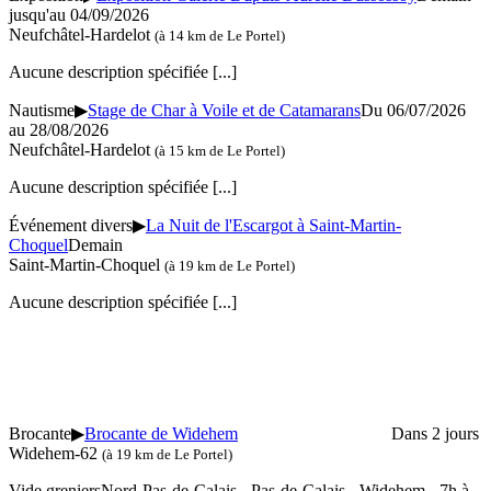
jusqu'au 04/09/2026
Neufchâtel-Hardelot
(à 14 km de Le Portel)
Aucune description spécifiée
[...]
Nautisme
▶
Stage de Char à Voile et de Catamarans
Du 06/07/2026
au 28/08/2026
Neufchâtel-Hardelot
(à 15 km de Le Portel)
Aucune description spécifiée
[...]
Événement divers
▶
La Nuit de l'Escargot à Saint-Martin-
Choquel
Demain
Saint-Martin-Choquel
(à 19 km de Le Portel)
Aucune description spécifiée
[...]
Brocante
▶
Brocante de Widehem
Dans 2 jours
Widehem-62
(à 19 km de Le Portel)
Vide greniersNord-Pas-de-Calais - Pas-de-Calais - Widehem - 7h à