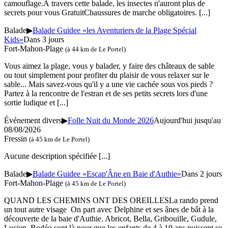
camouflage.À travers cette balade, les insectes n'auront plus de
secrets pour vous GratuitChaussures de marche obligatoires.
[...]
Balade
▶
Balade Guidee «les Aventuriers de la Plage Spécial
Kids»
Dans 3 jours
Fort-Mahon-Plage
(à 44 km de Le Portel)
Vous aimez la plage, vous y balader, y faire des châteaux de sable
ou tout simplement pour profiter du plaisir de vous relaxer sur le
sable... Mais savez-vous qu'il y a une vie cachée sous vos pieds ?
Partez à la rencontre de l'estran et de ses petits secrets lors d'une
sortie ludique et
[...]
Événement divers
▶
Folle Nuit du Monde 2026
Aujourd'hui jusqu'au
08/08/2026
Fressin
(à 45 km de Le Portel)
Aucune description spécifiée
[...]
Balade
▶
Balade Guidee «Escap'Âne en Baie d'Authie»
Dans 2 jours
Fort-Mahon-Plage
(à 45 km de Le Portel)
QUAND LES CHEMINS ONT DES OREILLESLa rando prend
un tout autre visage On part avec Delphine et ses ânes de bât à la
découverte de la baie d'Authie. Abricot, Bella, Gribouille, Gudule,
Lucien, Rodéo sont là pour que les enfants de 4 à 10 ans puissent se