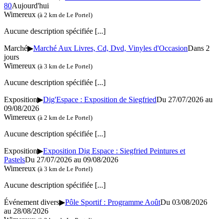
80
Aujourd'hui
Wimereux
(à 2 km de Le Portel)
Aucune description spécifiée
[...]
Marché
▶
Marché Aux Livres, Cd, Dvd, Vinyles d'Occasion
Dans 2
jours
Wimereux
(à 3 km de Le Portel)
Aucune description spécifiée
[...]
Exposition
▶
Dig'Espace : Exposition de Siegfried
Du 27/07/2026 au
09/08/2026
Wimereux
(à 2 km de Le Portel)
Aucune description spécifiée
[...]
Exposition
▶
Exposition Dig Espace : Siegfried Peintures et
Pastels
Du 27/07/2026 au
09/08/2026
Wimereux
(à 3 km de Le Portel)
Aucune description spécifiée
[...]
Événement divers
▶
Pôle Sportif : Programme Août
Du 03/08/2026
au
28/08/2026