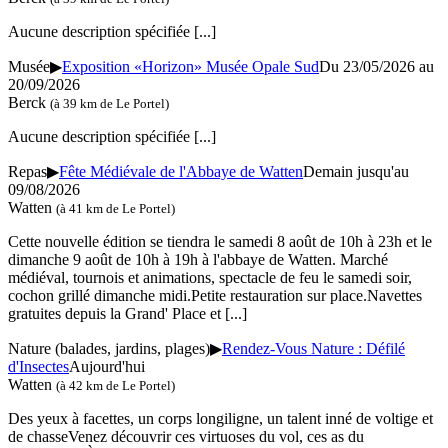
Aucune description spécifiée
[...]
Musée
▶
Exposition «Horizon» Musée Opale Sud
Du 23/05/2026 au
20/09/2026
Berck
(à 39 km de Le Portel)
Aucune description spécifiée
[...]
Repas
▶
Fête Médiévale de l'Abbaye de Watten
Demain jusqu'au
09/08/2026
Watten
(à 41 km de Le Portel)
Cette nouvelle édition se tiendra le samedi 8 août de 10h à 23h et le
dimanche 9 août de 10h à 19h à l'abbaye de Watten. Marché
médiéval, tournois et animations, spectacle de feu le samedi soir,
cochon grillé dimanche midi.Petite restauration sur place.Navettes
gratuites depuis la Grand' Place et
[...]
Nature (balades, jardins, plages)
▶
Rendez-Vous Nature : Défilé
d'Insectes
Aujourd'hui
Watten
(à 42 km de Le Portel)
Des yeux à facettes, un corps longiligne, un talent inné de voltige et
de chasseVenez découvrir ces virtuoses du vol, ces as du