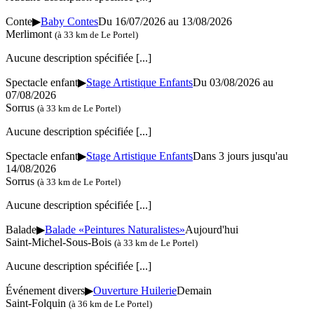
Conte
▶
Baby Contes
Du 16/07/2026 au 13/08/2026
Merlimont
(à 33 km de Le Portel)
Aucune description spécifiée
[...]
Spectacle enfant
▶
Stage Artistique Enfants
Du 03/08/2026 au
07/08/2026
Sorrus
(à 33 km de Le Portel)
Aucune description spécifiée
[...]
Spectacle enfant
▶
Stage Artistique Enfants
Dans 3 jours jusqu'au
14/08/2026
Sorrus
(à 33 km de Le Portel)
Aucune description spécifiée
[...]
Balade
▶
Balade «Peintures Naturalistes»
Aujourd'hui
Saint-Michel-Sous-Bois
(à 33 km de Le Portel)
Aucune description spécifiée
[...]
Événement divers
▶
Ouverture Huilerie
Demain
Saint-Folquin
(à 36 km de Le Portel)