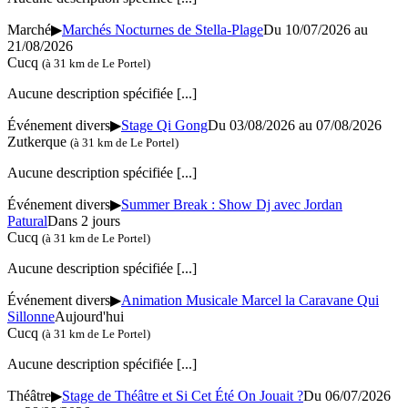
Marché
▶
Marchés Nocturnes de Stella-Plage
Du 10/07/2026 au
21/08/2026
Cucq
(à 31 km de Le Portel)
Aucune description spécifiée
[...]
Événement divers
▶
Stage Qi Gong
Du 03/08/2026 au 07/08/2026
Zutkerque
(à 31 km de Le Portel)
Aucune description spécifiée
[...]
Événement divers
▶
Summer Break : Show Dj avec Jordan
Patural
Dans 2 jours
Cucq
(à 31 km de Le Portel)
Aucune description spécifiée
[...]
Événement divers
▶
Animation Musicale Marcel la Caravane Qui
Sillonne
Aujourd'hui
Cucq
(à 31 km de Le Portel)
Aucune description spécifiée
[...]
Théâtre
▶
Stage de Théâtre et Si Cet Été On Jouait ?
Du 06/07/2026