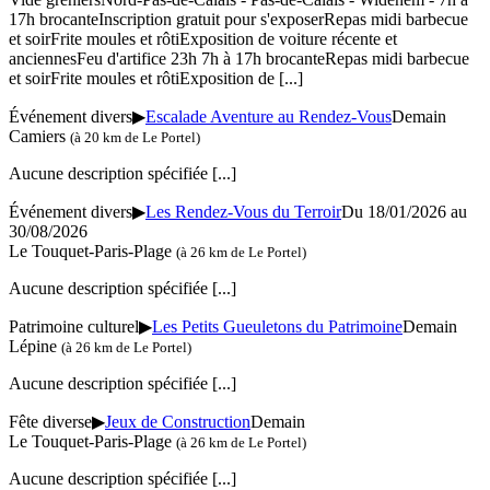
17h brocanteInscription gratuit pour s'exposerRepas midi barbecue
et soirFrite moules et rôtiExposition de voiture récente et
anciennesFeu d'artifice 23h 7h à 17h brocanteRepas midi barbecue
et soirFrite moules et rôtiExposition de
[...]
Événement divers
▶
Escalade Aventure au Rendez-Vous
Demain
Camiers
(à 20 km de Le Portel)
Aucune description spécifiée
[...]
Événement divers
▶
Les Rendez-Vous du Terroir
Du 18/01/2026 au
30/08/2026
Le Touquet-Paris-Plage
(à 26 km de Le Portel)
Aucune description spécifiée
[...]
Patrimoine culturel
▶
Les Petits Gueuletons du Patrimoine
Demain
Lépine
(à 26 km de Le Portel)
Aucune description spécifiée
[...]
Fête diverse
▶
Jeux de Construction
Demain
Le Touquet-Paris-Plage
(à 26 km de Le Portel)
Aucune description spécifiée
[...]