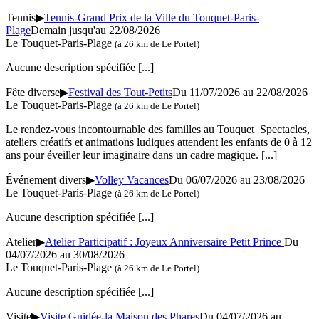
Tennis
▶
Tennis-Grand Prix de la Ville du Touquet-Paris-
Plage
Demain jusqu'au 22/08/2026
Le Touquet-Paris-Plage
(à 26 km de Le Portel)
Aucune description spécifiée
[...]
Fête diverse
▶
Festival des Tout-Petits
Du 11/07/2026 au 22/08/2026
Le Touquet-Paris-Plage
(à 26 km de Le Portel)
Le rendez-vous incontournable des familles au Touquet Spectacles,
ateliers créatifs et animations ludiques attendent les enfants de 0 à 12
ans pour éveiller leur imaginaire dans un cadre magique.
[...]
Événement divers
▶
Volley Vacances
Du 06/07/2026 au 23/08/2026
Le Touquet-Paris-Plage
(à 26 km de Le Portel)
Aucune description spécifiée
[...]
Atelier
▶
Atelier Participatif : Joyeux Anniversaire Petit Prince
Du
04/07/2026 au 30/08/2026
Le Touquet-Paris-Plage
(à 26 km de Le Portel)
Aucune description spécifiée
[...]
Visite
▶
Visite Guidée-la Maison des Phares
Du 04/07/2026 au