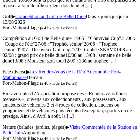
reposer à tour de rôle sur leur dos douillet
[...]
Golf
▶
Compétition au Golf de Belle Dune
Dans 3 jours jusqu'au
13/08/2026
Fort-Mahon-Plage
(à 47 km de Le Portel)
Compétition au Golf de Belle dune 14/05 : "Convivial Cup"21/06 :
"Coupe de l'été"27/06 : "Trophée sénior"28/06 : "Trophée
sénior"05/07 : Decayeux Golf cup25/07: trophée SNSM01/08 au
02/08 : grand prix de belle dune10/08 au 13/08 : semaine de belle
dune13/08 : Monsieur golf tour12/09 : 33ème trophée
[...]
Fête diverse
▶
Les Rendez-Vous de la Rétr'Automobile Fort-
Mahonnaise
Demain
Fort-Mahon-Plage
(à 46 km de Le Portel)
En savoir plus:L'Association propose des « Rendez-vous libres
mensuels », ouverts aux collectionneurs , aux possesseurs , aux
amateurs de véhicules 2 et 4 roues de collection, anciens ou
yougtimers et de véhicules plus récents d'exception, sportifs ou de
prestige. Ainsi, d'Avril à août, la
[...]
Nature (balades, jardins, plages)
▶
Visite Commentée de la Station en
Petit Train
Aujourd'hui
Fort-Mahon-Plage
(à 46 km de Le Portel)