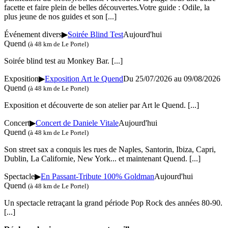
facette et faire plein de belles découvertes.Votre guide : Odile, la
plus jeune de nos guides et son
[...]
Événement divers
▶
Soirée Blind Test
Aujourd'hui
Quend
(à 48 km de Le Portel)
Soirée blind test au Monkey Bar.
[...]
Exposition
▶
Exposition Art le Quend
Du 25/07/2026 au 09/08/2026
Quend
(à 48 km de Le Portel)
Exposition et découverte de son atelier par Art le Quend.
[...]
Concert
▶
Concert de Daniele Vitale
Aujourd'hui
Quend
(à 48 km de Le Portel)
Son street sax a conquis les rues de Naples, Santorin, Ibiza, Capri,
Dublin, La Californie, New York... et maintenant Quend.
[...]
Spectacle
▶
En Passant-Tribute 100% Goldman
Aujourd'hui
Quend
(à 48 km de Le Portel)
Un spectacle retraçant la grand période Pop Rock des années 80-90.
[...]