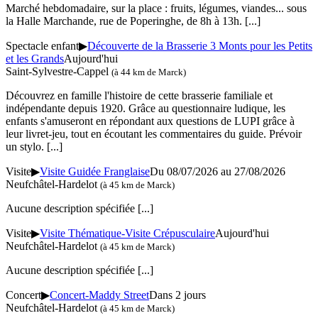
Marché hebdomadaire, sur la place : fruits, légumes, viandes... sous
la Halle Marchande, rue de Poperinghe, de 8h à 13h.
[...]
Spectacle enfant
▶
Découverte de la Brasserie 3 Monts pour les Petits
et les Grands
Aujourd'hui
Saint-Sylvestre-Cappel
(à 44 km de Marck)
Découvrez en famille l'histoire de cette brasserie familiale et
indépendante depuis 1920. Grâce au questionnaire ludique, les
enfants s'amuseront en répondant aux questions de LUPI grâce à
leur livret-jeu, tout en écoutant les commentaires du guide. Prévoir
un stylo.
[...]
Visite
▶
Visite Guidée Franglaise
Du 08/07/2026 au 27/08/2026
Neufchâtel-Hardelot
(à 45 km de Marck)
Aucune description spécifiée
[...]
Visite
▶
Visite Thématique-Visite Crépusculaire
Aujourd'hui
Neufchâtel-Hardelot
(à 45 km de Marck)
Aucune description spécifiée
[...]
Concert
▶
Concert-Maddy Street
Dans 2 jours
Neufchâtel-Hardelot
(à 45 km de Marck)