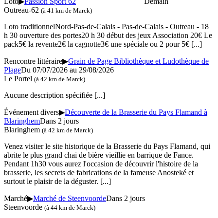
Loto
▶
Passion Sport 62
Demain
Outreau-62
(à 41 km de Marck)
Loto traditionnelNord-Pas-de-Calais - Pas-de-Calais - Outreau - 18
h 30 ouverture des portes20 h 30 début des jeux Association 20€ Le
pack5€ la revente2€ la cagnotte3€ une spéciale ou 2 pour 5€
[...]
Rencontre littéraire
▶
Grain de Page Bibliothèque et Ludothèque de
Plage
Du 07/07/2026 au 29/08/2026
Le Portel
(à 42 km de Marck)
Aucune description spécifiée
[...]
Événement divers
▶
Découverte de la Brasserie du Pays Flamand à
Blaringhem
Dans 2 jours
Blaringhem
(à 42 km de Marck)
Venez visiter le site historique de la Brasserie du Pays Flamand, qui
abrite le plus grand chai de bière vieillie en barrique de Fance.
Pendant 1h30 vous aurez l'occasion de découvrir l'histoire de la
brasserie, les secrets de fabrications de la fameuse Anosteké et
surtout le plaisir de la déguster.
[...]
Marché
▶
Marché de Steenvoorde
Dans 2 jours
Steenvoorde
(à 44 km de Marck)