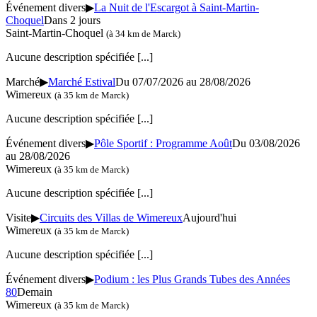
Événement divers
▶
La Nuit de l'Escargot à Saint-Martin-
Choquel
Dans 2 jours
Saint-Martin-Choquel
(à 34 km de Marck)
Aucune description spécifiée
[...]
Marché
▶
Marché Estival
Du 07/07/2026 au 28/08/2026
Wimereux
(à 35 km de Marck)
Aucune description spécifiée
[...]
Événement divers
▶
Pôle Sportif : Programme Août
Du 03/08/2026
au 28/08/2026
Wimereux
(à 35 km de Marck)
Aucune description spécifiée
[...]
Visite
▶
Circuits des Villas de Wimereux
Aujourd'hui
Wimereux
(à 35 km de Marck)
Aucune description spécifiée
[...]
Événement divers
▶
Podium : les Plus Grands Tubes des Années
80
Demain
Wimereux
(à 35 km de Marck)