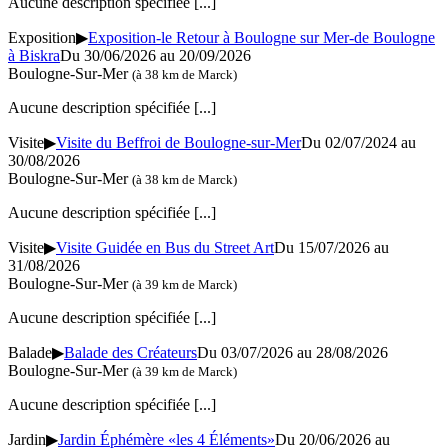
Aucune description spécifiée
[...]
Exposition
▶
Exposition-le Retour à Boulogne sur Mer-de Boulogne
à Biskra
Du 30/06/2026 au 20/09/2026
Boulogne-Sur-Mer
(à 38 km de Marck)
Aucune description spécifiée
[...]
Visite
▶
Visite du Beffroi de Boulogne-sur-Mer
Du 02/07/2024 au
30/08/2026
Boulogne-Sur-Mer
(à 38 km de Marck)
Aucune description spécifiée
[...]
Visite
▶
Visite Guidée en Bus du Street Art
Du 15/07/2026 au
31/08/2026
Boulogne-Sur-Mer
(à 39 km de Marck)
Aucune description spécifiée
[...]
Balade
▶
Balade des Créateurs
Du 03/07/2026 au 28/08/2026
Boulogne-Sur-Mer
(à 39 km de Marck)
Aucune description spécifiée
[...]
Jardin
▶
Jardin Éphémère «les 4 Éléments»
Du 20/06/2026 au