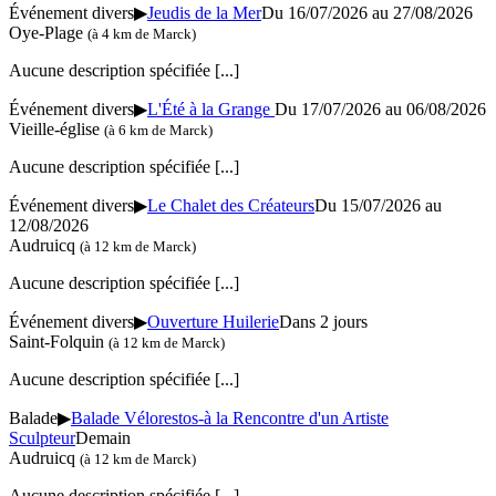
Événement divers
▶
Jeudis de la Mer
Du 16/07/2026 au
27/08/2026
Oye-Plage
(à 4 km de Marck)
Aucune description spécifiée
[...]
Événement divers
▶
L'Été à la Grange
Du 17/07/2026 au
06/08/2026
Vieille-église
(à 6 km de Marck)
Aucune description spécifiée
[...]
Événement divers
▶
Le Chalet des Créateurs
Du 15/07/2026 au
12/08/2026
Audruicq
(à 12 km de Marck)
Aucune description spécifiée
[...]
Événement divers
▶
Ouverture Huilerie
Dans 2 jours
Saint-Folquin
(à 12 km de Marck)
Aucune description spécifiée
[...]
Balade
▶
Balade Vélorestos-à la Rencontre d'un Artiste
Sculpteur
Demain
Audruicq
(à 12 km de Marck)
Aucune description spécifiée
[...]