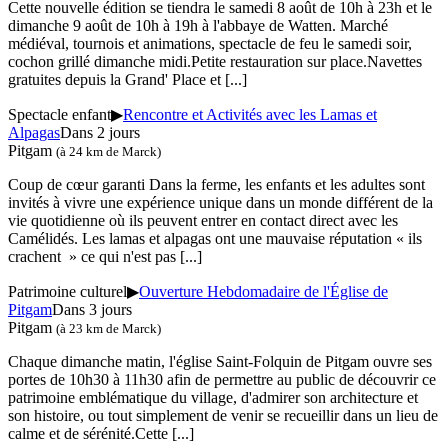
Cette nouvelle édition se tiendra le samedi 8 août de 10h à 23h et le
dimanche 9 août de 10h à 19h à l'abbaye de Watten. Marché
médiéval, tournois et animations, spectacle de feu le samedi soir,
cochon grillé dimanche midi.Petite restauration sur place.Navettes
gratuites depuis la Grand' Place et
[...]
Spectacle enfant
▶
Rencontre et Activités avec les Lamas et
Alpagas
Dans 2 jours
Pitgam
(à 24 km de Marck)
Coup de cœur garanti Dans la ferme, les enfants et les adultes sont
invités à vivre une expérience unique dans un monde différent de la
vie quotidienne où ils peuvent entrer en contact direct avec les
Camélidés. Les lamas et alpagas ont une mauvaise réputation « ils
crachent » ce qui n'est pas
[...]
Patrimoine culturel
▶
Ouverture Hebdomadaire de l'Église de
Pitgam
Dans 3 jours
Pitgam
(à 23 km de Marck)
Chaque dimanche matin, l'église Saint-Folquin de Pitgam ouvre ses
portes de 10h30 à 11h30 afin de permettre au public de découvrir ce
patrimoine emblématique du village, d'admirer son architecture et
son histoire, ou tout simplement de venir se recueillir dans un lieu de
calme et de sérénité.Cette
[...]