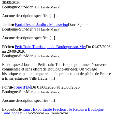
30/09/2026
Boulogne-Sur-Mer
(à 38 km de Marck)
Aucune description spécifiée
[...]
Jardin
▶
Fantaisies au Jardin : Manaswing
Dans 3 jours
Boulogne-Sur-Mer
(à 38 km de Marck)
Aucune description spécifiée
[...]
Pêche
▶
Petit Train Touristique de Boulogne-sur-Mer
Du 01/07/2026
au 20/09/2026
Boulogne-Sur-Mer
(à 39 km de Marck)
Embarquez à bord du Petit Train Touristique pour une découverte
commentée et sans effort de Boulogne-sur-Mer. Un voyage
historique et panoramique reliant le premier port de pêche de France
à la majestueuse Ville Haute.
[...]
Foire
▶
Foire d'Été
Du 01/08/2026 au 23/08/2026
Boulogne-Sur-Mer
(à 39 km de Marck)
Aucune description spécifiée
[...]
Exposition
▶
Ema : Expo Emile Frechon : le Retour à Boulogne
1886-2026
Du 10/07/2026 au 19/09/2026