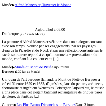
Musée
▶
Alfred Manessier, Traverser le Monde
Aujourd'hui à 09:00
Dunkerque
(à 27 km de Marck)
La peinture d'Alfred Manessier s'élabore dans un dialogue constant
avec son temps. Nourrie par ses engagements, par les paysages
d'eau de la Picardie et du Nord, et par une réflexion constante sur le
sacré, son œuvre répond à ce qu'il nomme la « provocation » du
monde, confiant à la couleur et au
[...]
Musée
▶
Musée du Mont de Piété
Aujourd'hui
Bergues
(à 30 km de Marck)
Un joyau de l'art baroque flamand, le Mont-de-Piété de Bergues a
été édifié entre 1629 et 1633, d'après les plans du peintre, architecte,
économiste et ingénieur Wenceslas Cobergher.Aujourd'hui, le musée
a pris place dans cet élégant bâtiment rectangulaire de briques parés
de pierre, de fenêtres
[...]
Concert
▶
Les Plus Beaux Dimanches de Bergues
Dans 3 jours