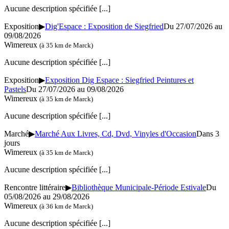
Aucune description spécifiée
[...]
Exposition
▶
Dig'Espace : Exposition de Siegfried
Du 27/07/2026 au
09/08/2026
Wimereux
(à 35 km de Marck)
Aucune description spécifiée
[...]
Exposition
▶
Exposition Dig Espace : Siegfried Peintures et
Pastels
Du 27/07/2026 au 09/08/2026
Wimereux
(à 35 km de Marck)
Aucune description spécifiée
[...]
Marché
▶
Marché Aux Livres, Cd, Dvd, Vinyles d'Occasion
Dans 3
jours
Wimereux
(à 35 km de Marck)
Aucune description spécifiée
[...]
Rencontre littéraire
▶
Bibliothèque Municipale-Période Estivale
Du
05/08/2026 au 29/08/2026
Wimereux
(à 36 km de Marck)
Aucune description spécifiée
[...]