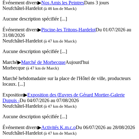
Événement divers
▶
Nos Amis les Peintres
Dans 3 jours
Neufchâtel-Hardelot
(à 46 km de Marck)
Aucune description spécifiée
[...]
Événement divers
▶
Piscine-les Tritons-Hardelot
Du 01/07/2026 au
31/08/2026
Neufchâtel-Hardelot
(à 47 km de Marck)
Aucune description spécifiée
[...]
Marché
▶
Marché de Morbecque
Aujourd'hui
Morbecque
(à 47 km de Marck)
Marché hebdomadaire sur la place de l'Hôtel de ville, producteurs
locaux.
[...]
Exposition
▶
Exposition des Œuvres de Gérard Mortier-Galerie
Dupuis -
Du 04/07/2026 au 07/08/2026
Neufchâtel-Hardelot
(à 47 km de Marck)
Aucune description spécifiée
[...]
Événement divers
▶
Activités K.m.c.o
Du 06/07/2026 au 28/08/2026
Neufchâtel-Hardelot
(à 47 km de Marck)