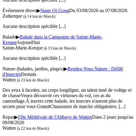
Événement divers
▶
Stage Qi Gong
Du 03/08/2026 au
07/08/2026
Zutkerque
(à 14 km de Marck)
Aucune description spécifiée
[...]
Balade
▶
Balade dans la Campagne de Sainte-Marie-
Kerque
Aujourd'hui
Sainte-Marie-Kerque
(à 15 km de Marck)
Aucune description spécifiée
[...]
Nature (balades, jardins, plages)
▶
Rendez-Vous Nature : Défilé
d'Insectes
Demain
Watten
(à 23 km de Marck)
Des yeux à facettes, un corps longiligne, un talent inné de voltige et
de chasseVenez découvrir ces virtuoses du vol, ces as du
camouflage.À travers cette balade, les insectes n'auront plus de
secrets pour vous GratuitChaussures de marche obligatoires.
[...]
Repas
▶
Fête Médiévale de l'Abbaye de Watten
Dans 2 jours jusqu'au
09/08/2026
Watten
(à 22 km de Marck)