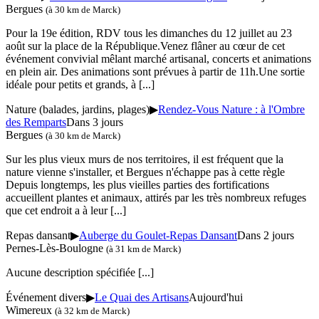
Bergues
(à 30 km de Marck)
Pour la 19e édition, RDV tous les dimanches du 12 juillet au 23
août sur la place de la République.Venez flâner au cœur de cet
événement convivial mêlant marché artisanal, concerts et animations
en plein air. Des animations sont prévues à partir de 11h.Une sortie
idéale pour petits et grands, à
[...]
Nature (balades, jardins, plages)
▶
Rendez-Vous Nature : à l'Ombre
des Remparts
Dans 3 jours
Bergues
(à 30 km de Marck)
Sur les plus vieux murs de nos territoires, il est fréquent que la
nature vienne s'installer, et Bergues n'échappe pas à cette règle
Depuis longtemps, les plus vieilles parties des fortifications
accueillent plantes et animaux, attirés par les très nombreux refuges
que cet endroit a à leur
[...]
Repas dansant
▶
Auberge du Goulet-Repas Dansant
Dans 2 jours
Pernes-Lès-Boulogne
(à 31 km de Marck)
Aucune description spécifiée
[...]
Événement divers
▶
Le Quai des Artisans
Aujourd'hui
Wimereux
(à 32 km de Marck)