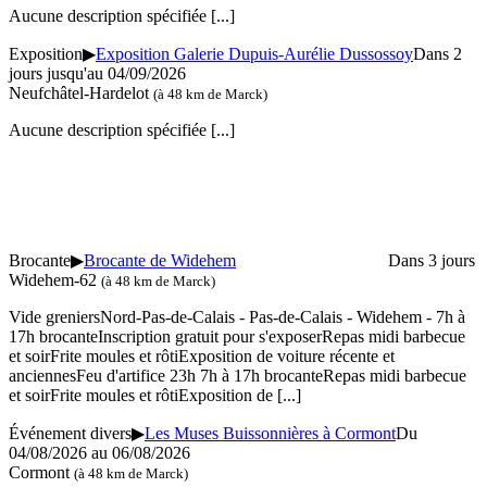
Aucune description spécifiée
[...]
Exposition
▶
Exposition Galerie Dupuis-Aurélie Dussossoy
Dans 2
jours jusqu'au 04/09/2026
Neufchâtel-Hardelot
(à 48 km de Marck)
Aucune description spécifiée
[...]
Brocante
▶
Brocante de Widehem
Dans 3 jours
Widehem-62
(à 48 km de Marck)
Vide greniersNord-Pas-de-Calais - Pas-de-Calais - Widehem - 7h à
17h brocanteInscription gratuit pour s'exposerRepas midi barbecue
et soirFrite moules et rôtiExposition de voiture récente et
anciennesFeu d'artifice 23h 7h à 17h brocanteRepas midi barbecue
et soirFrite moules et rôtiExposition de
[...]
Événement divers
▶
Les Muses Buissonnières à Cormont
Du
04/08/2026 au 06/08/2026
Cormont
(à 48 km de Marck)