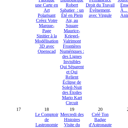
une Carte en
Robert
Droit du Travail
Ens
Art
Sabatier : un
Évènement,
À...
Polarisant
Été en Plein
avec Virgule
Ani
Créez Votre
Air, au
Marque-
Square
Page
Maurice-
Sinitier à la
Kriegel-
Modélisation
Valrimont
3D avec
Frontières
Openscad
Numériques :
des Lignes
Invisibles
Qui Séparent
et Qui
Relient
Éclipse de
Soleil-Nuit
des Étoiles
Mario Kart
Circuit
17
18
19
20
Le Comptoir
Mercredi des
Créé Ton
de
Histoires
Badge
Lastronomie
Visite du
d'Astronaute