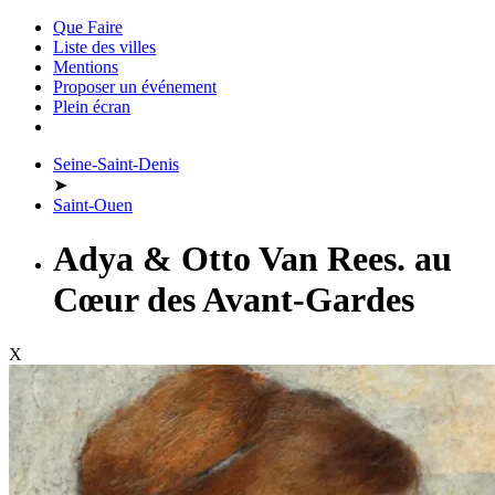
Que Faire
Liste des villes
Mentions
Proposer un événement
Plein écran
Seine-Saint-Denis
➤
Saint-Ouen
Adya & Otto Van Rees. au
Cœur des Avant-Gardes
X