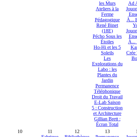
les Murs
Ad A
Ateliers à la
Jouon
Ferme
Ens
Pédagogique
À... 
René Binet
Yo
(18E)
Jouon
Pécho Sous les
Ens
Étoiles
À...
Ho-Hi et les 5
Kar
Soleils
Crée 
Les
Bo
Explorations du
Labo : les
Plantes du
Jardin
Permanence
Téléphonique
Droit du Travail
E-Lab Saison
5 : Construction
et Architecture
Gillian Brett :
Écran Total
10
11
12
13
Fabrique
Bibliothèque
Permanence
Jouon