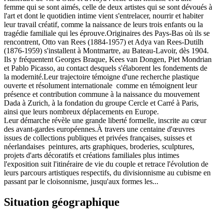
femme qui se sont aimés, celle de deux artistes qui se sont dévoués à
l'art et dont le quotidien intime vient s'entrelacer, nourrir et habiter
leur travail créatif, comme la naissance de leurs trois enfants ou la
tragédie familiale qui les éprouve.Originaires des Pays-Bas où ils se
rencontrent, Otto van Rees (1884-1957) et Adya van Rees-Dutilh
(1876-1959) s'installent à Montmartre, au Bateau-Lavoir, dès 1904.
Ils y fréquentent Georges Braque, Kees van Dongen, Piet Mondrian
et Pablo Picasso, au contact desquels s'élaborent les fondements de
la modernité.Leur trajectoire témoigne d'une recherche plastique
ouverte et résolument internationale comme en témoignent leur
présence et contribution commune à la naissance du mouvement
Dada à Zurich, à la fondation du groupe Cercle et Carré à Paris,
ainsi que leurs nombreux déplacements en Europe.
Leur démarche révèle une grande liberté formelle, inscrite au cœur
des avant-gardes européennes.À travers une centaine d'œuvres
issues de collections publiques et privées françaises, suisses et
néerlandaises peintures, arts graphiques, broderies, sculptures,
projets d'arts décoratifs et créations familiales plus intimes
l'exposition suit l'itinéraire de vie du couple et retrace l'évolution de
leurs parcours artistiques respectifs, du divisionnisme au cubisme en
passant par le cloisonnisme, jusqu'aux formes les...
Situation géographique