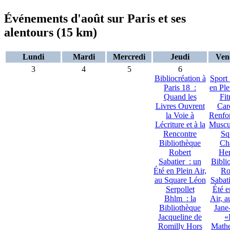
Événements d'août sur Paris et ses
alentours (15 km)
Lundi
Mardi
Mercredi
Jeudi
Ven
3
4
5
6
Bibliocréation à
Sport
Paris 18 :
en Ple
Quand les
Fit
Livres Ouvrent
Car
la Voie à
Renfo
Lécriture et à la
Muscu
Rencontre
Sq
Bibliothèque
Ch
Robert
Her
Sabatier : un
Bibli
Été en Plein Air,
Ro
au Square Léon
Sabat
Serpollet
Été e
Bhlm : la
Air, a
Bibliothèque
Jane
Jacqueline de
«
Romilly Hors
Mathe