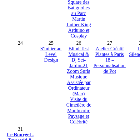
Square des
Batignolles
au Parc
Martin
Luther King
Arduino et
Cosplay
24
25
26
27
S'Initier au
Blind Test
Atelier Créatif
L
Level
Musical &
Plantes à Paris
Silen
Design
Dj Set-
18 –
Jardin-21
Personnalisation
Zoom Surla
de Pot
Musique
Assistée par
Ordinateur
(Mao)
Visite du
Cimetière de
Montmartre
Paysage et
Célébrité
31
Le Bourget
-