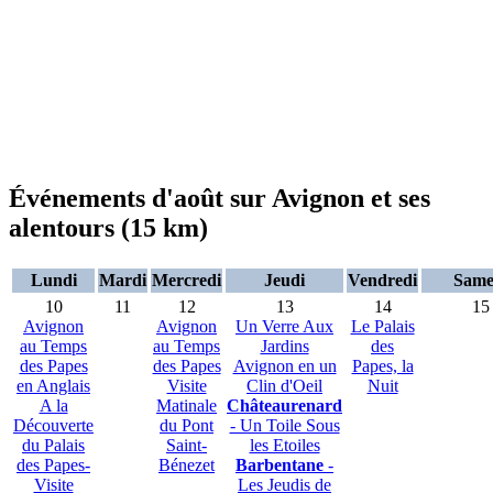
Événements d'août sur Avignon et ses
alentours (15 km)
Lundi
Mardi
Mercredi
Jeudi
Vendredi
Same
10
11
12
13
14
15
Avignon
Avignon
Un Verre Aux
Le Palais
au Temps
au Temps
Jardins
des
des Papes
des Papes
Avignon en un
Papes, la
en Anglais
Visite
Clin d'Oeil
Nuit
A la
Matinale
Châteaurenard
Découverte
du Pont
- Un Toile Sous
du Palais
Saint-
les Etoiles
des Papes-
Bénezet
Barbentane
-
Visite
Les Jeudis de