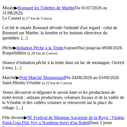
Musée
▶
Bonnard les Toilettes de Marthe
Du 01/07/2026 au
31/08/2026
Le Cannet
(à 27 km de Carros)
Cet été le musée Bonnard dévoile l'intimité d'un regard : celui de
Bonnard sur Marthe, la lumière et les instants silencieux du
quotidien.
[...]
Pêche
▶
Initiation Pêche à la Truite
Aujourd'hui jusqu'au 09/08/2026
Roquebillière
(à 28 km de Carros)
Séance d'initiation pêche à la truite dans un lac de montagne. Ouvert
à tous.
[...]
Marché
▶
Petit Marché Montagnard
Du 04/06/2026 au 03/09/2026
Saint-Martin-Vésubie
(à 32 km de Carros)
Venez découvrir et déguster le savoir-faire et les productions de
notre terroir ; artisans producteurs, créateurs locaux et de la vallée de
la Vésubie et des vallées voisines se retrouvent sur la place du
village.
[...]
Fête diverse
▶
9E Festival de Musique Ancienne de la Roya : Violeta
Parra-Una Flor Voy a Nombrar-Suivi d'un Baleti
Dans 2 jours