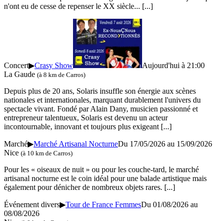
n'ont eu de cesse de repenser le XX siècle...
[...]
Concert
▶
Crasy Show
Aujourd'hui à 21:00
La Gaude
(à 8 km de Carros)
Depuis plus de 20 ans, Solaris insuffle son énergie aux scènes
nationales et internationales, marquant durablement l'univers du
spectacle vivant. Fondé par Alain Dany, musicien passionné et
entrepreneur talentueux, Solaris est devenu un acteur
incontournable, innovant et toujours plus exigeant
[...]
Marché
▶
Marché Artisanal Nocturne
Du 17/05/2026 au
15/09/2026
Nice
(à 10 km de Carros)
Pour les « oiseaux de nuit » ou pour les couche-tard, le marché
artisanal nocturne est le coin idéal pour une balade artistique mais
également pour dénicher de nombreux objets rares.
[...]
Événement divers
▶
Tour de France Femmes
Du 01/08/2026 au
08/08/2026