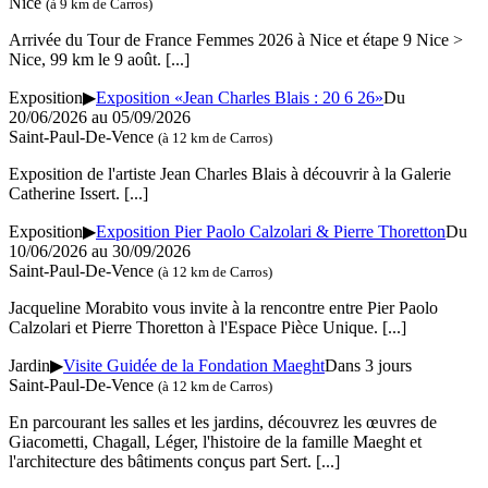
Nice
(à 9 km de Carros)
Arrivée du Tour de France Femmes 2026 à Nice et étape 9 Nice >
Nice, 99 km le 9 août.
[...]
Exposition
▶
Exposition «Jean Charles Blais : 20 6 26»
Du
20/06/2026 au
05/09/2026
Saint-Paul-De-Vence
(à 12 km de Carros)
Exposition de l'artiste Jean Charles Blais à découvrir à la Galerie
Catherine Issert.
[...]
Exposition
▶
Exposition Pier Paolo Calzolari & Pierre Thoretton
Du
10/06/2026 au
30/09/2026
Saint-Paul-De-Vence
(à 12 km de Carros)
Jacqueline Morabito vous invite à la rencontre entre Pier Paolo
Calzolari et Pierre Thoretton à l'Espace Pièce Unique.
[...]
Jardin
▶
Visite Guidée de la Fondation Maeght
Dans 3 jours
Saint-Paul-De-Vence
(à 12 km de Carros)
En parcourant les salles et les jardins, découvrez les œuvres de
Giacometti, Chagall, Léger, l'histoire de la famille Maeght et
l'architecture des bâtiments conçus part Sert.
[...]