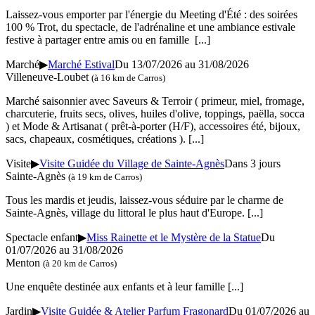
Laissez-vous emporter par l'énergie du Meeting d'Été : des soirées
100 % Trot, du spectacle, de l'adrénaline et une ambiance estivale
festive à partager entre amis ou en famille
[...]
Marché
▶
Marché Estival
Du 13/07/2026 au
31/08/2026
Villeneuve-Loubet
(à 16 km de Carros)
Marché saisonnier avec Saveurs & Terroir ( primeur, miel, fromage,
charcuterie, fruits secs, olives, huiles d'olive, toppings, paëlla, socca
) et Mode & Artisanat ( prêt-à-porter (H/F), accessoires été, bijoux,
sacs, chapeaux, cosmétiques, créations ).
[...]
Visite
▶
Visite Guidée du Village de Sainte-Agnès
Dans 3 jours
Sainte-Agnès
(à 19 km de Carros)
Tous les mardis et jeudis, laissez-vous séduire par le charme de
Sainte-Agnès, village du littoral le plus haut d'Europe.
[...]
Spectacle enfant
▶
Miss Rainette et le Mystère de la Statue
Du
01/07/2026 au 31/08/2026
Menton
(à 20 km de Carros)
Une enquête destinée aux enfants et à leur famille
[...]
Jardin
▶
Visite Guidée & Atelier Parfum Fragonard
Du 01/07/2026 au