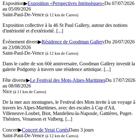
Exposition
▶
Exposition «Perspectives Intrinsèques»
Du 07/07/2026
au
05/09/2026
Saint-Paul-De-Vence
(à 12 km de Carros)
Exposition collective à la 46 St Paul Gallery, autour des notions
d'intériorité et d'extériorité.
[...]
Événement divers
▶
Résidence de Goodman Gallery
Du 20/07/2026
au
23/08/2026
Saint-Paul-De-Vence
(à 12 km de Carros)
Dans le cadre de son 60è anniversaire, Goodman Gallery investit la
galerie Podgorny à travers une résidence artistique.
[...]
Fête diverse
▶
Le Festival des Mots-Alpes-Maritimes
Du 17/07/2026
au
08/08/2026
Nice
(à 11 km de Carros)
De la mer aux montagnes, le Festival des Mots invite à un voyage à
travers les Alpes-Maritimes, avec des escales à Cap d'Ail,
Villeneuve-Loubet, Biot, Mandelieu-la-Napoule, Gattières, Puget-
Théniers, Venanson et Valberg.
[...]
Concert
▶
Concert de Yerai Cortés
Dans 3 jours
Saint-Paul-De-Vence
(à 12 km de Carros)