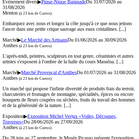
Événement divers
▶
Pique-Nique Baignade
Du 31/07/2026 au
31/08/2026
Menton
(à 23 km de Carros)
Embarquez avec nous et longez la côte jusqu'à ce que nous jetions
l'ancre dans une petite crique sauvage aux eaux cristallines.
[...]
Marché
▶
Le Marché des Artisans
Du 01/06/2026 au 30/09/2026
Antibes
(à 23 km de Carros)
L'après-midi, peintres, sculpteurs en tout genre, céramistes et autres
artistes s'exposent à l'ombre de la halle du cours Masséna.
[...]
Marché
▶
Marché Provençal d'Antibes
Du 01/07/2026 au 31/08/2026
Antibes
(à 23 km de Carros)
Un marché qui propose l'infinie diversité de produits frais du terroir,
charcuteries et fromages de montagne, spécialités, épices ou encore
bouquets de fleurs coupées ou séchées, fruits du travail des hommes
et de la générosité de la nature.
[...]
Exposition
▶
Exposition Michel Verjux «Voiles, Découpes,
Traverses»
Du 28/06/2026 au 27/09/2026
Antibes
(à 23 km de Carros)
Du 28 juin au 27 septembre, le Musée Picasso présente l'exposition