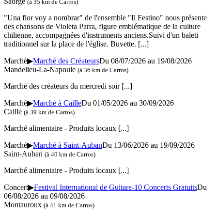
Saorge
(à 35 km de Carros)
"Una flor voy a nombrar" de l'ensemble "Il Festino" nous présente
des chansons de Violeta Parra, figure emblématique de la culture
chilienne, accompagnées d'instruments anciens.Suivi d'un baleti
traditionnel sur la place de l'église. Buvette.
[...]
Marché
▶
Marché des Créateurs
Du 08/07/2026 au 19/08/2026
Mandelieu-La-Napoule
(à 36 km de Carros)
Marché des créateurs du mercredi soir
[...]
Marché
▶
Marché à Caille
Du 01/05/2026 au 30/09/2026
Caille
(à 39 km de Carros)
Marché alimentaire - Produits locaux
[...]
Marché
▶
Marché à Saint-Auban
Du 13/06/2026 au 19/09/2026
Saint-Auban
(à 40 km de Carros)
Marché alimentaire - Produits locaux
[...]
Concert
▶
Festival International de Guitare-10 Concerts Gratuits
Du
06/08/2026 au 09/08/2026
Montauroux
(à 41 km de Carros)