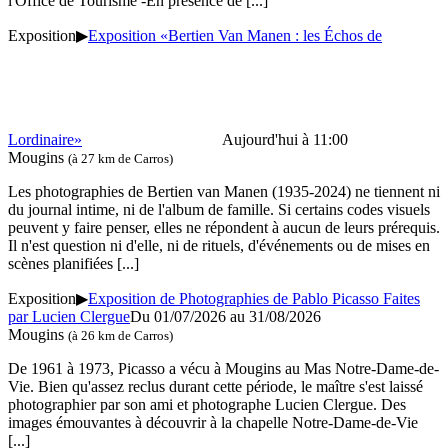
l'Office de Tourisme -En présence de
[...]
Exposition
▶
Exposition «Bertien Van Manen : les Échos de
Lordinaire»
Aujourd'hui à 11:00
Mougins
(à 27 km de Carros)
Les photographies de Bertien van Manen (1935-2024) ne tiennent ni
du journal intime, ni de l'album de famille. Si certains codes visuels
peuvent y faire penser, elles ne répondent à aucun de leurs prérequis.
Il n'est question ni d'elle, ni de rituels, d'événements ou de mises en
scènes planifiées
[...]
Exposition
▶
Exposition de Photographies de Pablo Picasso Faites
par Lucien Clergue
Du 01/07/2026 au 31/08/2026
Mougins
(à 26 km de Carros)
De 1961 à 1973, Picasso a vécu à Mougins au Mas Notre-Dame-de-
Vie. Bien qu'assez reclus durant cette période, le maître s'est laissé
photographier par son ami et photographe Lucien Clergue. Des
images émouvantes à découvrir à la chapelle Notre-Dame-de-Vie
[...]