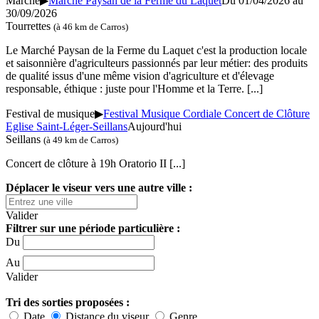
Marché
▶
Marché Paysan de la Ferme du Laquet
Du 01/04/2026 au
30/09/2026
Tourrettes
(à 46 km de Carros)
Le Marché Paysan de la Ferme du Laquet c'est la production locale
et saisonnière d'agriculteurs passionnés par leur métier: des produits
de qualité issus d'une même vision d'agriculture et d'élevage
responsable, éthique : juste pour l'Homme et la Terre.
[...]
Festival de musique
▶
Festival Musique Cordiale Concert de Clôture
Eglise Saint-Léger-Seillans
Aujourd'hui
Seillans
(à 49 km de Carros)
Concert de clôture à 19h Oratorio II
[...]
Déplacer le viseur vers une autre ville :
Valider
Filtrer sur une période particulière :
Du
Au
Valider
Tri des sorties proposées :
Date
Distance du viseur
Genre