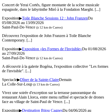
Concert de Yerai Cortés, figure montante de la scène musicale
espagnole, dans le labyrinthe Miró à la Fondation Maeght.
[...]
Exposition
▶
Toile Blanche Sessions 12 : John Franzen
Du
05/08/2026 au
13/09/2026
Saint-Paul-De-Vence
(à 12 km de Carros)
Découvrez l'exposition de John Franzen à Toile Blanche
Contemporary.
[...]
Exposition
▶
Exposition «les Formes de l'Invisible»
Du 01/08/2026
au
27/09/2026
Saint-Paul-De-Vence
(à 12 km de Carros)
A découvrir à la galerie Bogéna, l'exposition collective "Les formes
de l'invisible".
[...]
Spectacle
▶
Dîner de la Sainte-Claire
Demain
La Colle-Sur-Loup
(à 13 km de Carros)
Vivez une soirée d'exception sur la terrasse panoramique du
restaurant Alain Llorca, entre menu raffiné et spectacle de drones
face au village de Saint-Paul de Vence.
[...]
Exposition
▶
Destination Bijou Cagnes
Du 04/06/2026 au