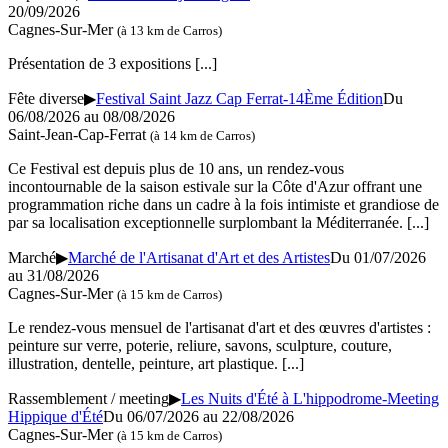
20/09/2026
Cagnes-Sur-Mer
(à 13 km de Carros)
Présentation de 3 expositions
[...]
Fête diverse
▶
Festival Saint Jazz Cap Ferrat-14Ème Édition
Du
06/08/2026 au
08/08/2026
Saint-Jean-Cap-Ferrat
(à 14 km de Carros)
Ce Festival est depuis plus de 10 ans, un rendez-vous
incontournable de la saison estivale sur la Côte d'Azur offrant une
programmation riche dans un cadre à la fois intimiste et grandiose de
par sa localisation exceptionnelle surplombant la Méditerranée.
[...]
Marché
▶
Marché de l'Artisanat d'Art et des Artistes
Du 01/07/2026
au
31/08/2026
Cagnes-Sur-Mer
(à 15 km de Carros)
Le rendez-vous mensuel de l'artisanat d'art et des œuvres d'artistes :
peinture sur verre, poterie, reliure, savons, sculpture, couture,
illustration, dentelle, peinture, art plastique.
[...]
Rassemblement / meeting
▶
Les Nuits d'Été à L'hippodrome-Meeting
Hippique d'Été
Du 06/07/2026 au
22/08/2026
Cagnes-Sur-Mer
(à 15 km de Carros)