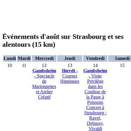
Événements d'août sur Strasbourg et ses
alentours (15 km)
Lundi
Mardi
Mercredi
Jeudi
Vendredi
Samedi
10
11
12
13
14
15
Gambsheim
Hœrdt
-
Gambsheim
- Spectacle
Courses
- Visite
de
Hippiques
Privilège
Marionnettes
dans les
et Atelier
Coulisse de
Créatif
la Passe à
Poissons
Concert à
Strasbourg :
Ravel,
Debussy,
Vivaldi