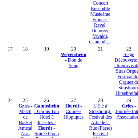
Concert
Ensemble
Musicâme
France :
Ravel,
Debussy,
Vivaldi,
Cantemir,...
17
18
19
20
21
22
Weyersheim
Stage
- Don de
Découverte
Sang
l'Improvisat
Stras'Orgue
Festival d
Orgues d
Strasbour
Hirsebreifa
24
25
26
27
28
29
Gries
-
Gambsheim
Hœrdt
-
L'Été à
Gries
-
Match
- Garnis Ton
Courses
Strasbourg-
Journée Int
de
Hôtel à
Hippiques
Festival des
Associatio
Basket
Insectes !
Arts de la
Amical
Hœrdt
-
Rue (Farse)
Asa-
Soirée Open
Festival