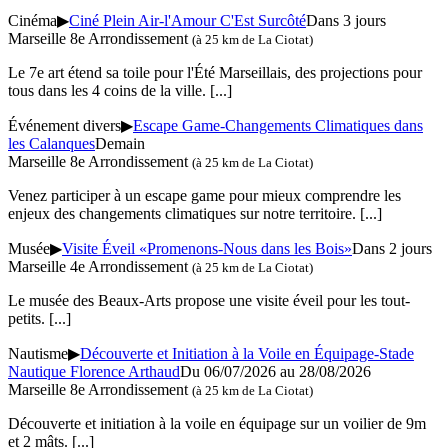
Cinéma
▶
Ciné Plein Air-l'Amour C'Est Surcôté
Dans 3 jours
Marseille 8e Arrondissement
(à 25 km de La Ciotat)
Le 7e art étend sa toile pour l'Été Marseillais, des projections pour
tous dans les 4 coins de la ville.
[...]
Événement divers
▶
Escape Game-Changements Climatiques dans
les Calanques
Demain
Marseille 8e Arrondissement
(à 25 km de La Ciotat)
Venez participer à un escape game pour mieux comprendre les
enjeux des changements climatiques sur notre territoire.
[...]
Musée
▶
Visite Éveil «Promenons-Nous dans les Bois»
Dans 2 jours
Marseille 4e Arrondissement
(à 25 km de La Ciotat)
Le musée des Beaux-Arts propose une visite éveil pour les tout-
petits.
[...]
Nautisme
▶
Découverte et Initiation à la Voile en Équipage-Stade
Nautique Florence Arthaud
Du 06/07/2026 au 28/08/2026
Marseille 8e Arrondissement
(à 25 km de La Ciotat)
Découverte et initiation à la voile en équipage sur un voilier de 9m
et 2 mâts.
[...]