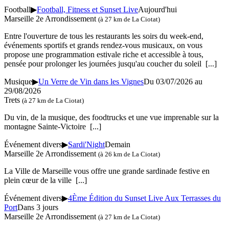
Football
▶
Football, Fitness et Sunset Live
Aujourd'hui
Marseille 2e Arrondissement
(à 27 km de La Ciotat)
Entre l'ouverture de tous les restaurants les soirs du week-end,
événements sportifs et grands rendez-vous musicaux, on vous
propose une programmation estivale riche et accessible à tous,
pensée pour prolonger les journées jusqu'au coucher du soleil
[...]
Musique
▶
Un Verre de Vin dans les Vignes
Du 03/07/2026 au
29/08/2026
Trets
(à 27 km de La Ciotat)
Du vin, de la musique, des foodtrucks et une vue imprenable sur la
montagne Sainte-Victoire
[...]
Événement divers
▶
Sardi'Night
Demain
Marseille 2e Arrondissement
(à 26 km de La Ciotat)
La Ville de Marseille vous offre une grande sardinade festive en
plein cœur de la ville
[...]
Événement divers
▶
4Ème Édition du Sunset Live Aux Terrasses du
Port
Dans 3 jours
Marseille 2e Arrondissement
(à 27 km de La Ciotat)