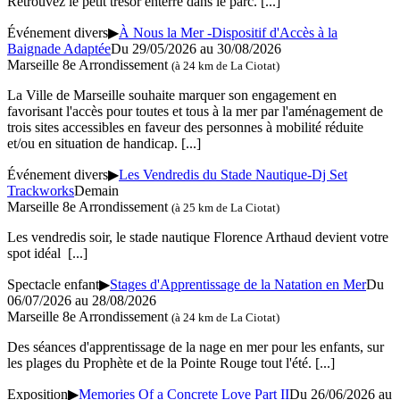
Retrouvez le petit trésor enterré dans le parc.
[...]
Événement divers
▶
À Nous la Mer -Dispositif d'Accès à la
Baignade Adaptée
Du 29/05/2026 au 30/08/2026
Marseille 8e Arrondissement
(à 24 km de La Ciotat)
La Ville de Marseille souhaite marquer son engagement en
favorisant l'accès pour toutes et tous à la mer par l'aménagement de
trois sites accessibles en faveur des personnes à mobilité réduite
et/ou en situation de handicap.
[...]
Événement divers
▶
Les Vendredis du Stade Nautique-Dj Set
Trackworks
Demain
Marseille 8e Arrondissement
(à 25 km de La Ciotat)
Les vendredis soir, le stade nautique Florence Arthaud devient votre
spot idéal
[...]
Spectacle enfant
▶
Stages d'Apprentissage de la Natation en Mer
Du
06/07/2026 au 28/08/2026
Marseille 8e Arrondissement
(à 24 km de La Ciotat)
Des séances d'apprentissage de la nage en mer pour les enfants, sur
les plages du Prophète et de la Pointe Rouge tout l'été.
[...]
Exposition
▶
Memories Of a Concrete Love Part II
Du 26/06/2026 au