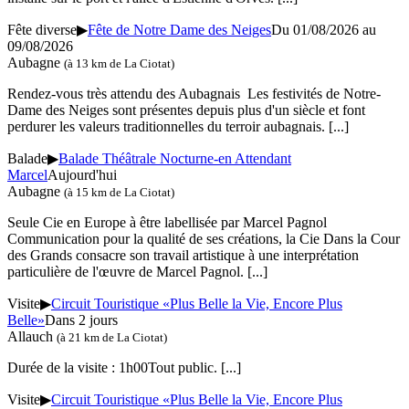
Fête diverse
▶
Fête de Notre Dame des Neiges
Du 01/08/2026 au
09/08/2026
Aubagne
(à 13 km de La Ciotat)
Rendez-vous très attendu des Aubagnais Les festivités de Notre-
Dame des Neiges sont présentes depuis plus d'un siècle et font
perdurer les valeurs traditionnelles du terroir aubagnais.
[...]
Balade
▶
Balade Théâtrale Nocturne-en Attendant
Marcel
Aujourd'hui
Aubagne
(à 15 km de La Ciotat)
Seule Cie en Europe à être labellisée par Marcel Pagnol
Communication pour la qualité de ses créations, la Cie Dans la Cour
des Grands consacre son travail artistique à une interprétation
particulière de l'œuvre de Marcel Pagnol.
[...]
Visite
▶
Circuit Touristique «Plus Belle la Vie, Encore Plus
Belle»
Dans 2 jours
Allauch
(à 21 km de La Ciotat)
Durée de la visite : 1h00Tout public.
[...]
Visite
▶
Circuit Touristique «Plus Belle la Vie, Encore Plus