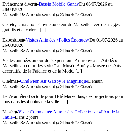
Événement divers
▶
Bassin Mobile Ganay
Du 06/07/2026 au
28/08/2026
Marseille 9e Arrondissement
(à 23 km de La Ciotat)
Cet été, la natation s'invite au cœur de Marseille avec des stages
gratuits et encadrés
[...]
Exposition
▶
Visites Animées «Folles Époques»
Du 01/07/2026 au
26/08/2026
Marseille 8e Arrondissement
(à 24 km de La Ciotat)
Visites animées autour de l'exposition "Art nouveau - Art déco.
Marseille au cœur des styles" au Musée Borély - Musée des Arts
décoratifs, de la Faïence et de la Mode.
[...]
Cinéma
▶
Ciné Plein Air-Gatsby le Magnifique
Demain
Marseille 8e Arrondissement
(à 24 km de La Ciotat)
Le 7e art étend sa toile pour l'Été Marseillais, des projections pour
tous dans les 4 coins de la ville.
[...]
Musée
▶
Visite Commentée Autour des Collections : «l'Art de la
Table»
Dans 2 jours
Marseille 8e Arrondissement
(à 24 km de La Ciotat)