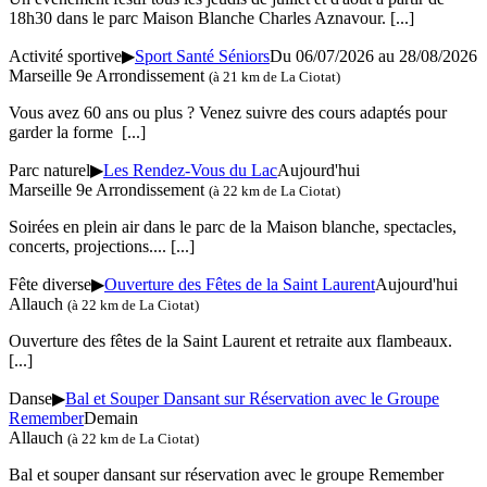
18h30 dans le parc Maison Blanche Charles Aznavour.
[...]
Activité sportive
▶
Sport Santé Séniors
Du 06/07/2026 au 28/08/2026
Marseille 9e Arrondissement
(à 21 km de La Ciotat)
Vous avez 60 ans ou plus ? Venez suivre des cours adaptés pour
garder la forme
[...]
Parc naturel
▶
Les Rendez-Vous du Lac
Aujourd'hui
Marseille 9e Arrondissement
(à 22 km de La Ciotat)
Soirées en plein air dans le parc de la Maison blanche, spectacles,
concerts, projections....
[...]
Fête diverse
▶
Ouverture des Fêtes de la Saint Laurent
Aujourd'hui
Allauch
(à 22 km de La Ciotat)
Ouverture des fêtes de la Saint Laurent et retraite aux flambeaux.
[...]
Danse
▶
Bal et Souper Dansant sur Réservation avec le Groupe
Remember
Demain
Allauch
(à 22 km de La Ciotat)
Bal et souper dansant sur réservation avec le groupe Remember