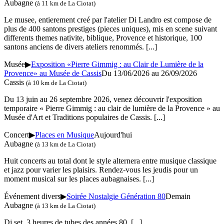
Aubagne
(à 11 km de La Ciotat)
Le musee, entierement creé par l'atelier Di Landro est compose de
plus de 400 santons prestiges (pieces uniques), mis en scene suivant
differents themes nativite, biblique, Provence et historique, 100
santons anciens de divers ateliers renommés.
[...]
Musée
▶
Exposition «Pierre Gimmig : au Clair de Lumière de la
Provence» au Musée de Cassis
Du 13/06/2026 au
26/09/2026
Cassis
(à 10 km de La Ciotat)
Du 13 juin au 26 septembre 2026, venez découvrir l'exposition
temporaire « Pierre Gimmig : au clair de lumière de la Provence » au
Musée d'Art et Traditions populaires de Cassis.
[...]
Concert
▶
Places en Musique
Aujourd'hui
Aubagne
(à 13 km de La Ciotat)
Huit concerts au total dont le style alternera entre musique classique
et jazz pour varier les plaisirs. Rendez-vous les jeudis pour un
moment musical sur les places aubagnaises.
[...]
Événement divers
▶
Soirée Nostalgie Génération 80
Demain
Aubagne
(à 13 km de La Ciotat)
Dj set, 3 heures de tubes des années 80
[...]