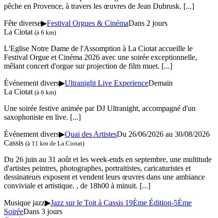
pêche en Provence, à travers les œuvres de Jean Dubrusk.
[...]
Fête diverse
▶
Festival Orgues & Cinéma
Dans 2 jours
La Ciotat
(à 6 km)
L'Eglise Notre Dame de l'Assomption à La Ciotat accueille le
Festival Orgue et Cinéma 2026 avec une soirée exceptionnelle,
mêlant concert d'orgue sur projection de film muet.
[...]
Événement divers
▶
Ultranight Live Experience
Demain
La Ciotat
(à 6 km)
Une soirée festive animée par DJ Ultranight, accompagné d'un
saxophoniste en live.
[...]
Événement divers
▶
Quai des Artistes
Du 26/06/2026 au
30/08/2026
Cassis
(à 11 km de La Ciotat)
Du 26 juin au 31 août et les week-ends en septembre, une multitude
d'artistes peintres, photographes, portraitistes, caricaturistes et
dessinateurs exposent et vendent leurs œuvres dans une ambiance
conviviale et artistique. , de 18h00 à minuit.
[...]
Musique jazz
▶
Jazz sur le Toit à Cassis 19Ème Édition-5Ème
Soirée
Dans 3 jours