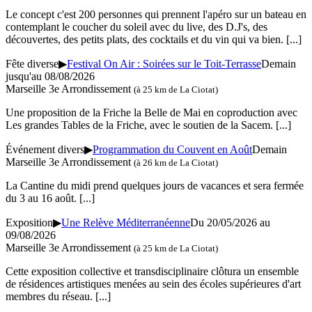
Le concept c'est 200 personnes qui prennent l'apéro sur un bateau en
contemplant le coucher du soleil avec du live, des D.J's, des
découvertes, des petits plats, des cocktails et du vin qui va bien.
[...]
Fête diverse
▶
Festival On Air : Soirées sur le Toit-Terrasse
Demain
jusqu'au 08/08/2026
Marseille 3e Arrondissement
(à 25 km de La Ciotat)
Une proposition de la Friche la Belle de Mai en coproduction avec
Les grandes Tables de la Friche, avec le soutien de la Sacem.
[...]
Événement divers
▶
Programmation du Couvent en Août
Demain
Marseille 3e Arrondissement
(à 26 km de La Ciotat)
La Cantine du midi prend quelques jours de vacances et sera fermée
du 3 au 16 août.
[...]
Exposition
▶
Une Relève Méditerranéenne
Du 20/05/2026 au
09/08/2026
Marseille 3e Arrondissement
(à 25 km de La Ciotat)
Cette exposition collective et transdisciplinaire clôtura un ensemble
de résidences artistiques menées au sein des écoles supérieures d'art
membres du réseau.
[...]