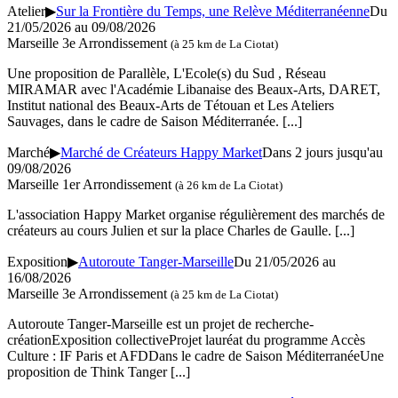
Atelier
▶
Sur la Frontière du Temps, une Relève Méditerranéenne
Du
21/05/2026 au 09/08/2026
Marseille 3e Arrondissement
(à 25 km de La Ciotat)
Une proposition de Parallèle, L'Ecole(s) du Sud , Réseau
MIRAMAR avec l'Académie Libanaise des Beaux-Arts, DARET,
Institut national des Beaux-Arts de Tétouan et Les Ateliers
Sauvages, dans le cadre de Saison Méditerranée.
[...]
Marché
▶
Marché de Créateurs Happy Market
Dans 2 jours jusqu'au
09/08/2026
Marseille 1er Arrondissement
(à 26 km de La Ciotat)
L'association Happy Market organise régulièrement des marchés de
créateurs au cours Julien et sur la place Charles de Gaulle.
[...]
Exposition
▶
Autoroute Tanger-Marseille
Du 21/05/2026 au
16/08/2026
Marseille 3e Arrondissement
(à 25 km de La Ciotat)
Autoroute Tanger-Marseille est un projet de recherche-
créationExposition collectiveProjet lauréat du programme Accès
Culture : IF Paris et AFDDans le cadre de Saison MéditerranéeUne
proposition de Think Tanger
[...]