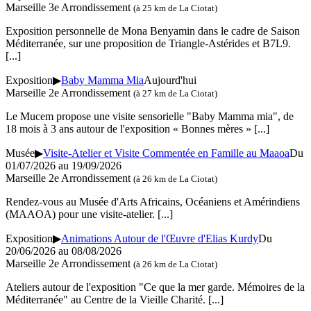
Marseille 3e Arrondissement
(à 25 km de La Ciotat)
Exposition personnelle de Mona Benyamin dans le cadre de Saison
Méditerranée, sur une proposition de Triangle-Astérides et B7L9.
[...]
Exposition
▶
Baby Mamma Mia
Aujourd'hui
Marseille 2e Arrondissement
(à 27 km de La Ciotat)
Le Mucem propose une visite sensorielle "Baby Mamma mia", de
18 mois à 3 ans autour de l'exposition « Bonnes mères »
[...]
Musée
▶
Visite-Atelier et Visite Commentée en Famille au Maaoa
Du
01/07/2026 au 19/09/2026
Marseille 2e Arrondissement
(à 26 km de La Ciotat)
Rendez-vous au Musée d'Arts Africains, Océaniens et Amérindiens
(MAAOA) pour une visite-atelier.
[...]
Exposition
▶
Animations Autour de l'Œuvre d'Elias Kurdy
Du
20/06/2026 au 08/08/2026
Marseille 2e Arrondissement
(à 26 km de La Ciotat)
Ateliers autour de l'exposition "Ce que la mer garde. Mémoires de la
Méditerranée" au Centre de la Vieille Charité.
[...]