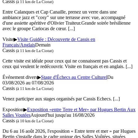
Cassis
(à 11 km de La Ciotat)
Entre Calanques et Cap Canaille, prenez un verre dans une
ambiance jazz et "cosy" sur une terrasse avec vue, accompagné
d'une assiette apéritive d'Olivier Traiteur.Grande soirée brésilienne
avec le groupe Cariocas de cœur.
[...]
Visite
▶
Visite Guidée : Découverte de Cassis en
Français/Anglais
Demain
Cassis
(à 11 km de La Ciotat)
Cette visite est idéale pour ceux qui ne connaissent pas Cassis et
ceux qui veulent le redécouvrir. Visite en français et en anglais.
[...]
Événement divers
▶
Stage d'Échecs au Centre Culturel
Du
03/08/2026 au
07/08/2026
Cassis
(à 11 km de La Ciotat)
Venez participer aux stages organisés par Cassis Echecs.
[...]
Exposition
▶
Exposition «entre Terre et Mer» par Hugues Bertin Aux
Salles Voutées
Aujourd'hui jusqu'au
16/08/2026
Cassis
(à 10 km de La Ciotat)
Du 6 au 16 août 2026, l'exposition « Entre terre et mer » par Hugues
Bertin s'installe dans le cadre unique des Salles Voûtées, situées