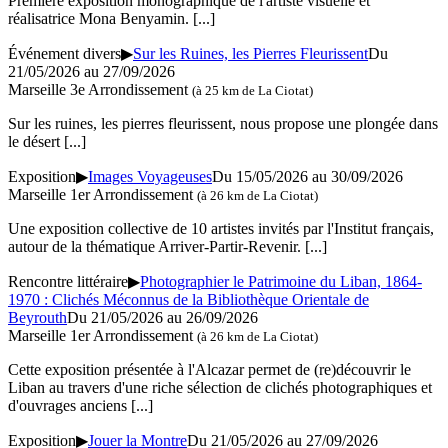
Première exposition monographique de l'artiste visuelle et
réalisatrice Mona Benyamin.
[...]
Événement divers
▶
Sur les Ruines, les Pierres Fleurissent
Du
21/05/2026 au 27/09/2026
Marseille 3e Arrondissement
(à 25 km de La Ciotat)
Sur les ruines, les pierres fleurissent, nous propose une plongée dans
le désert
[...]
Exposition
▶
Images Voyageuses
Du 15/05/2026 au 30/09/2026
Marseille 1er Arrondissement
(à 26 km de La Ciotat)
Une exposition collective de 10 artistes invités par l'Institut français,
autour de la thématique Arriver-Partir-Revenir.
[...]
Rencontre littéraire
▶
Photographier le Patrimoine du Liban, 1864-
1970 : Clichés Méconnus de la Bibliothèque Orientale de
Beyrouth
Du 21/05/2026 au 26/09/2026
Marseille 1er Arrondissement
(à 26 km de La Ciotat)
Cette exposition présentée à l'Alcazar permet de (re)découvrir le
Liban au travers d'une riche sélection de clichés photographiques et
d'ouvrages anciens
[...]
Exposition
▶
Jouer la Montre
Du 21/05/2026 au 27/09/2026