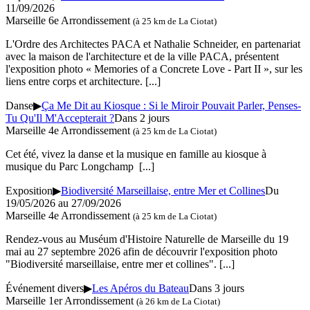
11/09/2026
Marseille 6e Arrondissement
(à 25 km de La Ciotat)
L'Ordre des Architectes PACA et Nathalie Schneider, en partenariat
avec la maison de l'architecture et de la ville PACA, présentent
l'exposition photo « Memories of a Concrete Love - Part II », sur les
liens entre corps et architecture.
[...]
Danse
▶
Ça Me Dit au Kiosque : Si le Miroir Pouvait Parler, Penses-
Tu Qu'Il M'Accepterait ?
Dans 2 jours
Marseille 4e Arrondissement
(à 25 km de La Ciotat)
Cet été, vivez la danse et la musique en famille au kiosque à
musique du Parc Longchamp
[...]
Exposition
▶
Biodiversité Marseillaise, entre Mer et Collines
Du
19/05/2026 au 27/09/2026
Marseille 4e Arrondissement
(à 25 km de La Ciotat)
Rendez-vous au Muséum d'Histoire Naturelle de Marseille du 19
mai au 27 septembre 2026 afin de découvrir l'exposition photo
"Biodiversité marseillaise, entre mer et collines".
[...]
Événement divers
▶
Les Apéros du Bateau
Dans 3 jours
Marseille 1er Arrondissement
(à 26 km de La Ciotat)