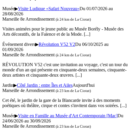
Musée
▶
Visite Ludique «Safari Nouveau»
Du 01/07/2026 au
28/08/2026
Marseille 8e Arrondissement
(à 24 km de La Ciotat)
Visites animées pour le jeune public au Musée Borély - Musée des
Arts décoratifs, de la Faïence et de la Mode.
[...]
Événement divers
▶
Révolution V52 V2
Du 06/10/2025 au
01/09/2026
Marseille 8e Arrondissement
(à 24 km de La Ciotat)
RÉVOLUTION V52 c'est une invitation au voyage, c'est un tour du
monde d'un an qui présente en cinquante-deux semaines, cinquante-
deux artistes et cinquante-deux œuvres.
[...]
Jardin
▶
Côté Jardin : entre Îles et Ailes
Aujourd'hui
Marseille 4e Arrondissement
(à 23 km de La Ciotat)
Cet été, le jardin de la gare de la Blancarde invite à des moments
poétiques où théâtre, cirque et contes s'invitent dans vos soirées.
[...]
Musée
▶
Visite en Famille au Musée d'Art Contemporain [Mac]
Du
24/06/2026 au 30/09/2026
Marseille 8e Arrondissement
(à 23 km de La Ciotat)