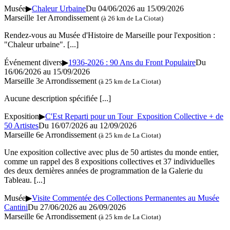
Musée
▶
Chaleur Urbaine
Du 04/06/2026 au 15/09/2026
Marseille 1er Arrondissement
(à 26 km de La Ciotat)
Rendez-vous au Musée d'Histoire de Marseille pour l'exposition :
"Chaleur urbaine".
[...]
Événement divers
▶
1936-2026 : 90 Ans du Front Populaire
Du
16/06/2026 au 15/09/2026
Marseille 3e Arrondissement
(à 25 km de La Ciotat)
Aucune description spécifiée
[...]
Exposition
▶
C'Est Reparti pour un Tour Exposition Collective + de
50 Artistes
Du 16/07/2026 au 12/09/2026
Marseille 6e Arrondissement
(à 25 km de La Ciotat)
Une exposition collective avec plus de 50 artistes du monde entier,
comme un rappel des 8 expositions collectives et 37 individuelles
des deux dernières années de programmation de la Galerie du
Tableau.
[...]
Musée
▶
Visite Commentée des Collections Permanentes au Musée
Cantini
Du 27/06/2026 au 26/09/2026
Marseille 6e Arrondissement
(à 25 km de La Ciotat)