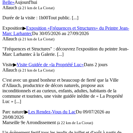
Belle»
Aujourd'hui
Allauch
(à 21 km de La Ciotat)
Durée de la visite : 1h00Tout public.
[...]
Exposition
▶
Exposition «Fréquences et Structures» du Peintre Jean-
Marc Larhantec
Du 30/05/2026 au 27/09/2026
Allauch
(à 21 km de La Ciotat)
"Fréquences et Structures" : découvrez l'exposition du peintre Jean-
Marc Larhantec à la Galerie.
[...]
Visite
▶
Visite Guidée de «la Propriété Luc»
Dans 2 jours
Allauch
(à 21 km de La Ciotat)
C'est avec un grand bonheur et beaucoup de fierté que la Ville
d'Allauch, productrice de décors naturels, propose aux
inconditionnels et au curieux, enfants, adultes, habitants de la
commune et touristes, une visite guidée inédite de « La Propriété
Luc »
[...]
Parc naturel
▶
Les Rendez-Vous du Lac
Du 09/07/2026 au
20/08/2026
Marseille 9e Arrondissement
(à 22 km de La Ciotat)
Un évènement festif tous les jeudis de juillet et d'août à partir de