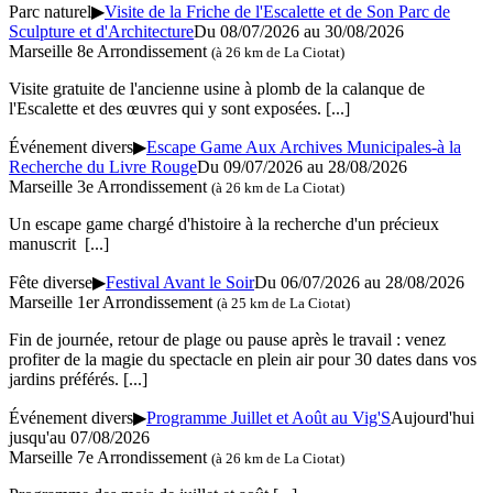
Parc naturel
▶
Visite de la Friche de l'Escalette et de Son Parc de
Sculpture et d'Architecture
Du 08/07/2026 au 30/08/2026
Marseille 8e Arrondissement
(à 26 km de La Ciotat)
Visite gratuite de l'ancienne usine à plomb de la calanque de
l'Escalette et des œuvres qui y sont exposées.
[...]
Événement divers
▶
Escape Game Aux Archives Municipales-à la
Recherche du Livre Rouge
Du 09/07/2026 au 28/08/2026
Marseille 3e Arrondissement
(à 26 km de La Ciotat)
Un escape game chargé d'histoire à la recherche d'un précieux
manuscrit
[...]
Fête diverse
▶
Festival Avant le Soir
Du 06/07/2026 au 28/08/2026
Marseille 1er Arrondissement
(à 25 km de La Ciotat)
Fin de journée, retour de plage ou pause après le travail : venez
profiter de la magie du spectacle en plein air pour 30 dates dans vos
jardins préférés.
[...]
Événement divers
▶
Programme Juillet et Août au Vig'S
Aujourd'hui
jusqu'au 07/08/2026
Marseille 7e Arrondissement
(à 26 km de La Ciotat)