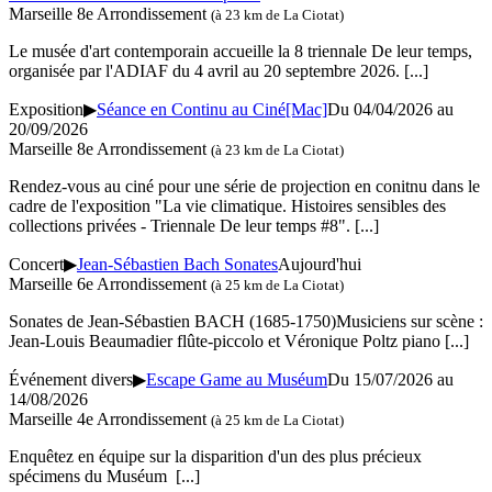
Marseille 8e Arrondissement
(à 23 km de La Ciotat)
Le musée d'art contemporain accueille la 8 triennale De leur temps,
organisée par l'ADIAF du 4 avril au 20 septembre 2026.
[...]
Exposition
▶
Séance en Continu au Ciné[Mac]
Du 04/04/2026 au
20/09/2026
Marseille 8e Arrondissement
(à 23 km de La Ciotat)
Rendez-vous au ciné pour une série de projection en conitnu dans le
cadre de l'exposition "La vie climatique. Histoires sensibles des
collections privées - Triennale De leur temps #8".
[...]
Concert
▶
Jean-Sébastien Bach Sonates
Aujourd'hui
Marseille 6e Arrondissement
(à 25 km de La Ciotat)
Sonates de Jean-Sébastien BACH (1685-1750)Musiciens sur scène :
Jean-Louis Beaumadier flûte-piccolo et Véronique Poltz piano
[...]
Événement divers
▶
Escape Game au Muséum
Du 15/07/2026 au
14/08/2026
Marseille 4e Arrondissement
(à 25 km de La Ciotat)
Enquêtez en équipe sur la disparition d'un des plus précieux
spécimens du Muséum
[...]