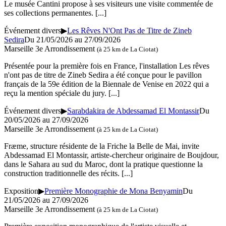
Le musée Cantini propose à ses visiteurs une visite commentée de
ses collections permanentes.
[...]
Événement divers
▶
Les Rêves N'Ont Pas de Titre de Zineb
Sedira
Du 21/05/2026 au 27/09/2026
Marseille 3e Arrondissement
(à 25 km de La Ciotat)
Présentée pour la première fois en France, l'installation Les rêves
n'ont pas de titre de Zineb Sedira a été conçue pour le pavillon
français de la 59e édition de la Biennale de Venise en 2022 qui a
reçu la mention spéciale du jury.
[...]
Événement divers
▶
Sarabdakira de Abdessamad El Montassir
Du
20/05/2026 au 27/09/2026
Marseille 3e Arrondissement
(à 25 km de La Ciotat)
Fræme, structure résidente de la Friche la Belle de Mai, invite
Abdessamad El Montassir, artiste-chercheur originaire de Boujdour,
dans le Sahara au sud du Maroc, dont la pratique questionne la
construction traditionnelle des récits.
[...]
Exposition
▶
Première Monographie de Mona Benyamin
Du
21/05/2026 au 27/09/2026
Marseille 3e Arrondissement
(à 25 km de La Ciotat)