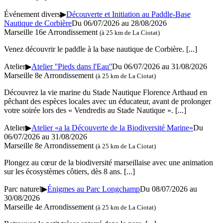
Événement divers
▶
Découverte et Initiation au Paddle-Base
Nautique de Corbière
Du 06/07/2026 au 28/08/2026
Marseille 16e Arrondissement
(à 25 km de La Ciotat)
Venez découvrir le paddle à la base nautique de Corbière.
[...]
Atelier
▶
Atelier ''Pieds dans l'Eau''
Du 06/07/2026 au 31/08/2026
Marseille 8e Arrondissement
(à 25 km de La Ciotat)
Découvrez la vie marine du Stade Nautique Florence Arthaud en
pêchant des espèces locales avec un éducateur, avant de prolonger
votre soirée lors des « Vendredis au Stade Nautique ».
[...]
Atelier
▶
Atelier «a la Découverte de la Biodiversité Marine»
Du
06/07/2026 au 31/08/2026
Marseille 8e Arrondissement
(à 25 km de La Ciotat)
Plongez au cœur de la biodiversité marseillaise avec une animation
sur les écosystèmes côtiers, dès 8 ans.
[...]
Parc naturel
▶
Énigmes au Parc Longchamp
Du 08/07/2026 au
30/08/2026
Marseille 4e Arrondissement
(à 25 km de La Ciotat)