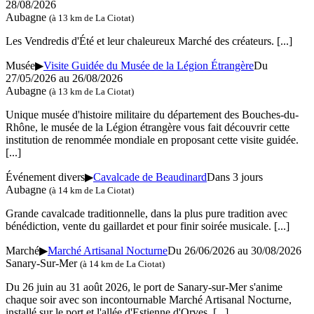
28/08/2026
Aubagne
(à 13 km de La Ciotat)
Les Vendredis d'Été et leur chaleureux Marché des créateurs.
[...]
Musée
▶
Visite Guidée du Musée de la Légion Étrangère
Du
27/05/2026 au
26/08/2026
Aubagne
(à 13 km de La Ciotat)
Unique musée d'histoire militaire du département des Bouches-du-
Rhône, le musée de la Légion étrangère vous fait découvrir cette
institution de renommée mondiale en proposant cette visite guidée.
[...]
Événement divers
▶
Cavalcade de Beaudinard
Dans 3 jours
Aubagne
(à 14 km de La Ciotat)
Grande cavalcade traditionnelle, dans la plus pure tradition avec
bénédiction, vente du gaillardet et pour finir soirée musicale.
[...]
Marché
▶
Marché Artisanal Nocturne
Du 26/06/2026 au 30/08/2026
Sanary-Sur-Mer
(à 14 km de La Ciotat)
Du 26 juin au 31 août 2026, le port de Sanary-sur-Mer s'anime
chaque soir avec son incontournable Marché Artisanal Nocturne,
installé sur le port et l'allée d'Estienne d'Orves.
[...]