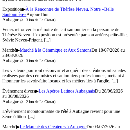
Exposition
▶
À la Rencontre de Thérèse Neveu, Notre «Belle
Santonnière»
Aujourd'hui
Aubagne
(à 13 km de La Ciotat)
Venez retrouver la mémoire de l'art santonnier en la personne de
Thérèse Neveu. L'exposition est présentée par son arrière-petite-fille,
Sylvie Neveu-Prigent.
[...]
Marché
▶
Marché à la Céramique et Aux Santons
Du 18/07/2026 au
23/08/2026
Aubagne
(à 13 km de La Ciotat)
Les visiteurs pourront découvrir et acquérir des créations artisanales
réalisées par des céramistes et santonniers professionnels, mettant à
l'honneur les savoir-faire locaux et les métiers liés à l'argile.
[...]
Événement divers
▶
Les Apéros Latinos Aubagnais
Du 28/06/2026
au
30/08/2026
Aubagne
(à 12 km de La Ciotat)
L'événement incontournable de l'été à Aubagne revient pour une
8ème édition
[...]
Marché
▶
Le Marché des Créateurs à Aubagne
Du 03/07/2026 au