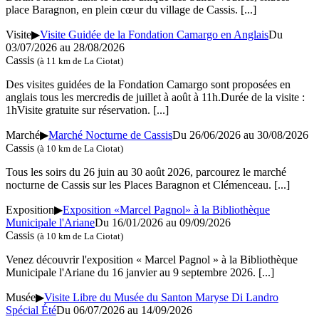
place Baragnon, en plein cœur du village de Cassis.
[...]
Visite
▶
Visite Guidée de la Fondation Camargo en Anglais
Du
03/07/2026 au
28/08/2026
Cassis
(à 11 km de La Ciotat)
Des visites guidées de la Fondation Camargo sont proposées en
anglais tous les mercredis de juillet à août à 11h.Durée de la visite :
1hVisite gratuite sur réservation.
[...]
Marché
▶
Marché Nocturne de Cassis
Du 26/06/2026 au
30/08/2026
Cassis
(à 10 km de La Ciotat)
Tous les soirs du 26 juin au 30 août 2026, parcourez le marché
nocturne de Cassis sur les Places Baragnon et Clémenceau.
[...]
Exposition
▶
Exposition «Marcel Pagnol» à la Bibliothèque
Municipale l'Ariane
Du 16/01/2026 au
09/09/2026
Cassis
(à 10 km de La Ciotat)
Venez découvrir l'exposition « Marcel Pagnol » à la Bibliothèque
Municipale l'Ariane du 16 janvier au 9 septembre 2026.
[...]
Musée
▶
Visite Libre du Musée du Santon Maryse Di Landro
Spécial Été
Du 06/07/2026 au
14/09/2026