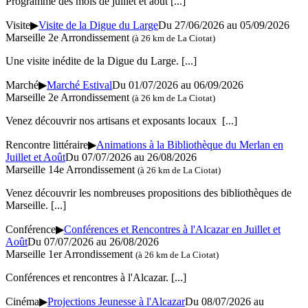
Programme des mois de juillet et août
[...]
Visite
▶
Visite de la Digue du Large
Du 27/06/2026 au 05/09/2026
Marseille 2e Arrondissement
(à 26 km de La Ciotat)
Une visite inédite de la Digue du Large.
[...]
Marché
▶
Marché Estival
Du 01/07/2026 au 06/09/2026
Marseille 2e Arrondissement
(à 26 km de La Ciotat)
Venez découvrir nos artisans et exposants locaux
[...]
Rencontre littéraire
▶
Animations à la Bibliothèque du Merlan en
Juillet et Août
Du 07/07/2026 au 26/08/2026
Marseille 14e Arrondissement
(à 26 km de La Ciotat)
Venez découvrir les nombreuses propositions des bibliothèques de
Marseille.
[...]
Conférence
▶
Conférences et Rencontres à l'Alcazar en Juillet et
Août
Du 07/07/2026 au 26/08/2026
Marseille 1er Arrondissement
(à 26 km de La Ciotat)
Conférences et rencontres à l'Alcazar.
[...]
Cinéma
▶
Projections Jeunesse à l'Alcazar
Du 08/07/2026 au