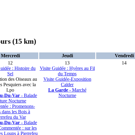
ours (15 km)
Mercredi
Jeudi
Vendredi
12
13
14
uidée : Histoire du
Visite Guidée : Hyères au Fil
Sel
du Temps
ion des Oiseaux au
Visite Guidée-Exposition
s Pesquiers avec la
Calder
Lpo
La Garde
- Marché
eu-Du-Var
- Balade
Nocturne
ture Nocturne
tée : Promenons-
 dans les Bois à
errefeu du Var
eu-Du-Var
- Balade
Commentée : sur les
es Loups à Pierrefeu