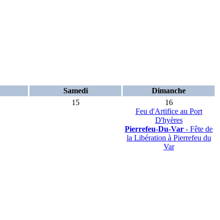
Samedi
Dimanche
15
16
Feu d'Artifice au Port
D'hyères
Pierrefeu-Du-Var
- Fête de
la Libération à Pierrefeu du
Var