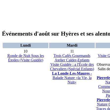
Événements d'août sur Hyères et ses alent
Lundi
Mardi
10
11
Ronde de Nuit Sous les
Trois Cafés Gourmands
Visite G
Étoiles (Visite Guidée)
Atelier Calder-Enfants
Visite Guidée : a l'École des
Observat
Chevaliers (Spécial Enfants)
Salin de
La Londe-Les-Maures
-
Balade Nature «la Vie, la
Pierref
Nuit»
Na
Commen
Nous
Pi
Pierref
Nature 
Traces d