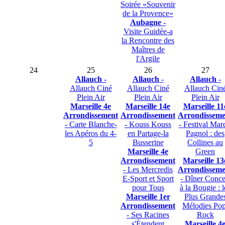
Soirée «Souvenir
de la Provence»
Aubagne
-
Visite Guidée-a
la Rencontre des
Maîtres de
l'Argile
24
25
26
27
Allauch
-
Allauch
-
Allauch
-
Allauch Ciné
Allauch Ciné
Allauch Cin
Plein Air
Plein Air
Plein Air
Marseille 4e
Marseille 14e
Marseille 11
Arrondissement
Arrondissement
Arrondisseme
- Carte Blanche-
- Kouss Kouss
- Festival Mar
les Apéros du 4-
en Partage-la
Pagnol : des
5
Busserine
Collines au
Marseille 4e
Green
Arrondissement
Marseille 13
- Les Mercredis
Arrondisseme
E-Sport et Sport
- Dîner Conce
pour Tous
à la Bougie : l
Marseille 1er
Plus Grande
Arrondissement
Mélodies Pop
- Ses Racines
Rock
s'Étendent
Marseille 4