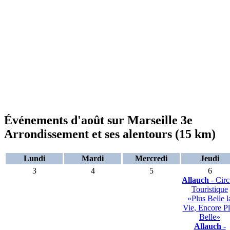
Événements d'août sur Marseille 3e
Arrondissement et ses alentours (15 km)
Lundi
Mardi
Mercredi
Jeudi
3
4
5
6
Allauch
- Circ
Touristique
«Plus Belle l
Vie, Encore P
Belle»
Allauch
-