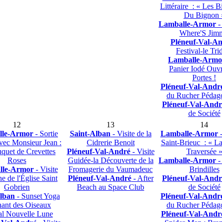
Littéraire : « Les B
Du Bignon 
Lamballe-Armor
-
Where'S Jim
Pléneuf-Val-A
Festival-le Tri
Lamballe-Armo
Panier Iodé Ouv
Portes !
Pléneuf-Val-Andr
du Rucher Pédag
Pléneuf-Val-Andr
de Société
12
13
14
lle-Armor
- Sortie
Saint-Alban
- Visite de la
Lamballe-Armor
-
vec Monsieur Jean :
Cidrerie Benoit
Saint-Brieuc : « L
quet de Crevettes
Pléneuf-Val-André
- Visite
Traversée 
Roses
Guidée-la Découverte de la
Lamballe-Armor
-
lle-Armor
- Visite
Fromagerie du Vaumadeuc
Brindilles
e de l'Église Saint
Pléneuf-Val-André
- After
Pléneuf-Val-Andr
Gobrien
Beach au Space Club
de Société
lban
- Sunset Yoga
Pléneuf-Val-Andr
ant des Oiseaux
du Rucher Pédag
al Nouvelle Lune
Pléneuf-Val-Andr