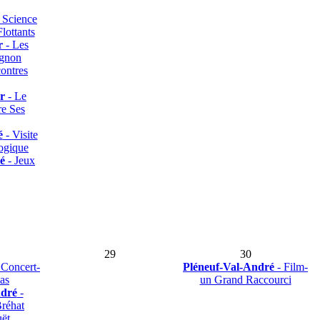
 Science
Flottants
r
- Les
ignon
ontres
r
- Le
re Ses
é
- Visite
ogique
é
- Jeux
29
30
 Concert-
Pléneuf-Val-André
- Film-
as
un Grand Raccourci
ndré
-
Bréhat
ët