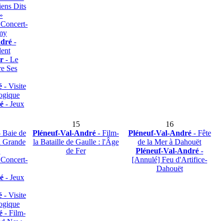
iens Dits
»
 Concert-
my
ndré
-
dent
r
- Le
re Ses
é
- Visite
ogique
é
- Jeux
15
16
 Baie de
Pléneuf-Val-André
- Film-
Pléneuf-Val-André
- Fête
a Grande
la Bataille de Gaulle : l'Âge
de la Mer à Dahouët
»
de Fer
Pléneuf-Val-André
-
 Concert-
[Annulé] Feu d'Artifice-
Dahouët
é
- Jeux
é
- Visite
ogique
é
- Film-