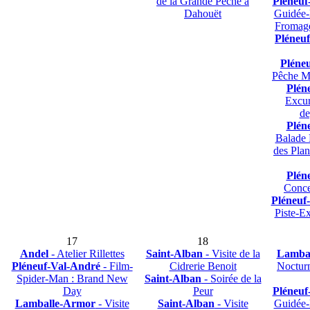
de la Grande Pêche à
Pléneuf
Dahouët
Guidée-
Fromag
Pléneu
Pléne
Pêche M
Plén
Excur
de
Plén
Balade 
des Plan
Plén
Conce
Pléneuf
Piste-E
17
18
Andel
- Atelier Rillettes
Saint-Alban
- Visite de la
Lamba
Pléneuf-Val-André
- Film-
Cidrerie Benoit
Nocturn
Spider-Man : Brand New
Saint-Alban
- Soirée de la
Day
Peur
Pléneuf
Lamballe-Armor
- Visite
Saint-Alban
- Visite
Guidée-