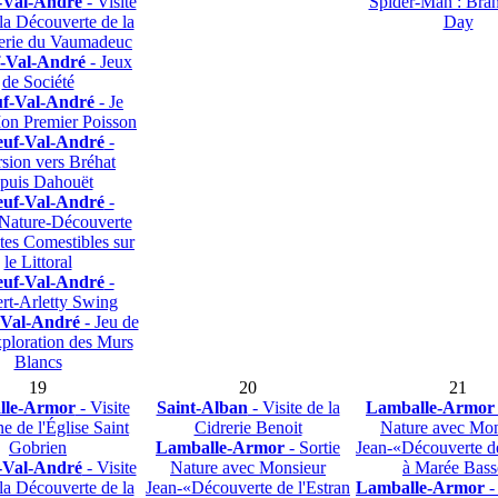
-Val-André
- Visite
Spider-Man : Br
la Découverte de la
Day
erie du Vaumadeuc
f-Val-André
- Jeux
de Société
uf-Val-André
- Je
on Premier Poisson
euf-Val-André
-
sion vers Bréhat
puis Dahouët
euf-Val-André
-
Nature-Découverte
tes Comestibles sur
le Littoral
euf-Val-André
-
rt-Arletty Swing
-Val-André
- Jeu de
xploration des Murs
Blancs
19
20
21
lle-Armor
- Visite
Saint-Alban
- Visite de la
Lamballe-Armor
e de l'Église Saint
Cidrerie Benoit
Nature avec Mon
Gobrien
Lamballe-Armor
- Sortie
Jean-«Découverte de
-Val-André
- Visite
Nature avec Monsieur
à Marée Bass
la Découverte de la
Jean-«Découverte de l'Estran
Lamballe-Armor
-