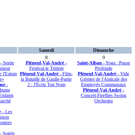
Samedi
Dimanche
8
9
- Sortie
Pléneuf-Val-André
-
Saint-Alban
- Yoga : Pause
sieur
Festival-le Trident
Profonde
 l'Estran
Pléneuf-Val-André
- Film-
Pléneuf-Val-André
- Vide
e»
la Bataille de Gaulle-Partie
Grenier de l'Amicale des
mor
-
2 : J'Écris Ton Nom
Employés Communaux
lbums
Pléneuf-Val-André
-
Enfants
Concert-Fireflies Swing
arché
Orchestra
r
- Les
ignon
ontres
- Soirée