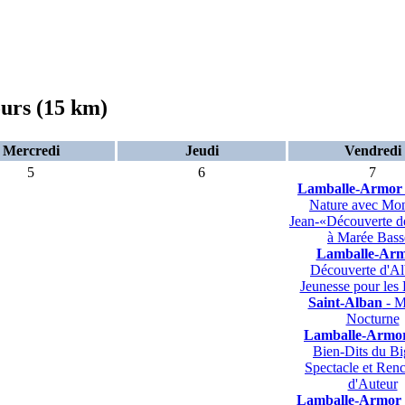
ours (15 km)
Mercredi
Jeudi
Vendredi
5
6
7
Lamballe-Armor
Nature avec Mon
Jean-«Découverte de
à Marée Bass
Lamballe-Ar
Découverte d'A
Jeunesse pour les 
Saint-Alban
- M
Nocturne
Lamballe-Armo
Bien-Dits du B
Spectacle et Renc
d'Auteur
Lamballe-Armor