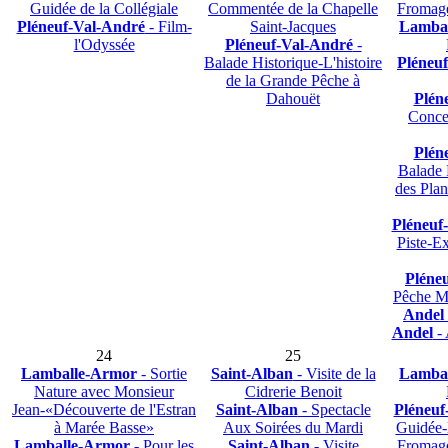
Guidée de la Collégiale
Commentée de la Chapelle
Fromag
Pléneuf-Val-André
- Film-
Saint-Jacques
Lamba
l'Odyssée
Pléneuf-Val-André
-
Balade Historique-L'histoire
Pléneu
de la Grande Pêche à
Dahouët
Plén
Conce
Plén
Balade 
des Plan
Pléneuf
Piste-E
Pléne
Pêche M
Andel
Andel
- 
24
25
Lamballe-Armor
- Sortie
Saint-Alban
- Visite de la
Lamba
Nature avec Monsieur
Cidrerie Benoit
Jean-«Découverte de l'Estran
Saint-Alban
- Spectacle
Pléneuf
à Marée Basse»
Aux Soirées du Mardi
Guidée-
Lamballe-Armor
- Pour les
Saint-Alban
- Visite
Fromag