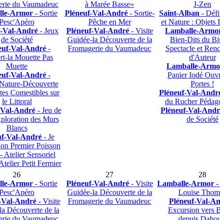
erie du Vaumadeuc
à Marée Basse»
J-Zen
lle-Armor
- Sortie
Pléneuf-Val-André
- Sortie-
Saint-Alban
- Défi
Pesc'Apéro
Pêche en Mer
et Nature : Objets 
f-Val-André
- Jeux
Pléneuf-Val-André
- Visite
Lamballe-Armo
de Société
Guidée-la Découverte de la
Bien-Dits du B
euf-Val-André
-
Fromagerie du Vaumadeuc
Spectacle et Renc
rt-la Mouette Pas
d'Auteur
Muette
Lamballe-Armo
euf-Val-André
-
Panier Iodé Ouv
Nature-Découverte
Portes !
tes Comestibles sur
Pléneuf-Val-Andr
le Littoral
du Rucher Pédag
-Val-André
- Jeu de
Pléneuf-Val-Andr
xploration des Murs
de Société
Blancs
uf-Val-André
- Je
on Premier Poisson
- Atelier Sensoriel
Atelier Petit Fermier
26
27
28
lle-Armor
- Sortie
Pléneuf-Val-André
- Visite
Lamballe-Armor
-
Pesc'Apéro
Guidée-la Découverte de la
Louise Thom
-Val-André
- Visite
Fromagerie du Vaumadeuc
Pléneuf-Val-A
la Découverte de la
Excursion vers 
erie du Vaumadeuc
depuis Dahou