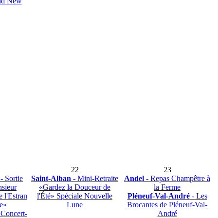
and New
22
23
- Sortie
Saint-Alban
- Mini-Retraite
Andel
- Repas Champêtre à
sieur
«Gardez la Douceur de
la Ferme
 l'Estran
l'Été» Spéciale Nouvelle
Pléneuf-Val-André
- Les
e»
Lune
Brocantes de Pléneuf-Val-
 Concert-
André