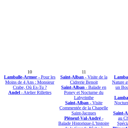
10
11
Lamballe-Armor
- Pour les
Saint-Alban
- Visite de la
Lamba
Moins de 4 Ans : Monsieur
Cidrerie Benoit
Nature a
Crabe, Où Es-Tu ?
Saint-Alban
- Balade en
un Bou
Andel
- Atelier Rillettes
Poney et Nocturne du
Labyrinthe
Lamba
Saint-Alban
- Visite
Nocturn
Commentée de la Chapelle
Saint-Jacques
Saint-A
Pléneuf-Val-André
-
au Ch
Balade Historique-L'histoire
Spéci