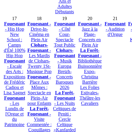
Ans et
Adultes
Débutants
17
18
19
20
21
Fouesnant
Fouesnant
-
Fouesnant
Fouesnant
-
Fouesnant
F
- Hip Hop
Drive-In-
- Côté
Jazz à la
- Audition
New
Cinéma en
Cour-
Plage-
d'Orgue
School :
Plein Air
Spectacle
Concerts en
Camps
Clohars-
Tout Public
Plein Air
d'Été 100%
Fouesnant
-
Clohars-
La Forêt-
Hip Hop
Les Mardis
Fouesnant
Fouesnant
-
Fouesnant
de Clohars-
- Musik
Bibliothèque
- Escale
Twenty 1St-
Europa
Buissonnière
des Arts :
Musique Pop
Breizh-
Expo-
Expositions
Fouesnant
-
Concerts
Christina
de Frédéric
Place Aux
Baroques
Barrière
Cadiou et
Mômes :
2026
Les Folies
Lisa Sagnet
Spectacle en
La Forêt-
Estivales-
Fouesnant
Plein-Air
Fouesnant
Théâtre-les
- Les
pour Enfants
- Les Nuits
Cavaliers
Lundis de
La Forêt-
Celtiques de
l'Orgue et
Fouesnant
-
Peniti :
du
Visite
Cercle
Patrimoine
Commentée :
Celtique
Coquillages
«Kanfarded