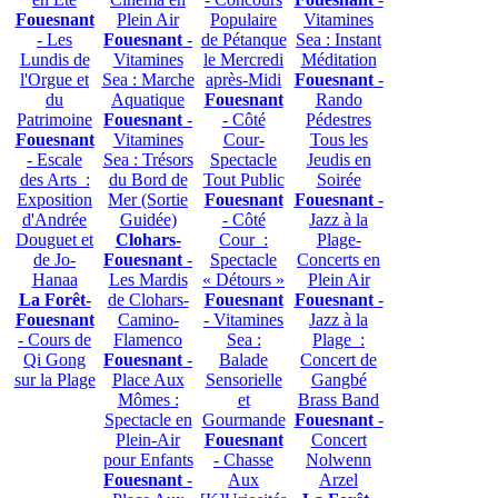
Fouesnant
Plein Air
Populaire
Vitamines
- Les
Fouesnant
-
de Pétanque
Sea : Instant
Lundis de
Vitamines
le Mercredi
Méditation
l'Orgue et
Sea : Marche
après-Midi
Fouesnant
-
du
Aquatique
Fouesnant
Rando
Patrimoine
Fouesnant
-
- Côté
Pédestres
Fouesnant
Vitamines
Cour-
Tous les
- Escale
Sea : Trésors
Spectacle
Jeudis en
des Arts :
du Bord de
Tout Public
Soirée
Exposition
Mer (Sortie
Fouesnant
Fouesnant
-
d'Andrée
Guidée)
- Côté
Jazz à la
Douguet et
Clohars-
Cour :
Plage-
de Jo-
Fouesnant
-
Spectacle
Concerts en
Hanaa
Les Mardis
« Détours »
Plein Air
La Forêt-
de Clohars-
Fouesnant
Fouesnant
-
Fouesnant
Camino-
- Vitamines
Jazz à la
- Cours de
Flamenco
Sea :
Plage :
Qi Gong
Fouesnant
-
Balade
Concert de
sur la Plage
Place Aux
Sensorielle
Gangbé
Mômes :
et
Brass Band
Spectacle en
Gourmande
Fouesnant
-
Plein-Air
Fouesnant
Concert
pour Enfants
- Chasse
Nolwenn
Fouesnant
-
Aux
Arzel