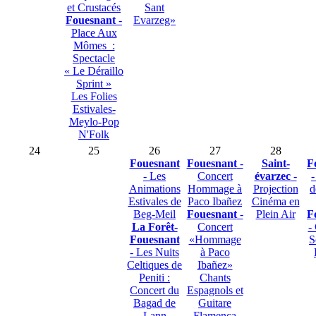
et Crustacés
Sant
Fouesnant
-
Evarzeg»
Place Aux
Mômes :
Spectacle
« Le Déraillo
Sprint »
Les Folies
Estivales-
Meylo-Pop
N'Folk
24
25
26
27
28
Fouesnant
Fouesnant
-
Saint-
F
- Les
Concert
évarzec
-
-
Animations
Hommage à
Projection
d
Estivales de
Paco Ibañez
Cinéma en
Beg-Meil
Fouesnant
-
Plein Air
F
La Forêt-
Concert
-
Fouesnant
«Hommage
S
- Les Nuits
à Paco
Celtiques de
Ibañez»
Peniti :
Chants
Concert du
Espagnols et
Bagad de
Guitare
Lann
Flamenca