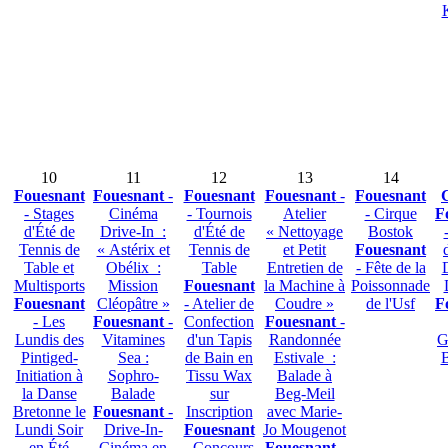
10
11
12
13
14
Fouesnant
Fouesnant
-
Fouesnant
Fouesnant
-
Fouesnant
- Stages
Cinéma
- Tournois
Atelier
- Cirque
F
d'Été de
Drive-In :
d'Été de
« Nettoyage
Bostok
Tennis de
« Astérix et
Tennis de
et Petit
Fouesnant
Table et
Obélix :
Table
Entretien de
- Fête de la
Multisports
Mission
Fouesnant
la Machine à
Poissonnade
Fouesnant
Cléopâtre »
- Atelier de
Coudre »
de l'Usf
F
- Les
Fouesnant
-
Confection
Fouesnant
-
Lundis des
Vitamines
d'un Tapis
Randonnée
G
Pintiged-
Sea :
de Bain en
Estivale :
B
Initiation à
Sophro-
Tissu Wax
Balade à
la Danse
Balade
sur
Beg-Meil
Bretonne le
Fouesnant
-
Inscription
avec Marie-
Lundi Soir
Drive-In-
Fouesnant
Jo Mougenot
en Été
Cinéma en
- Concours
Fouesnant
-