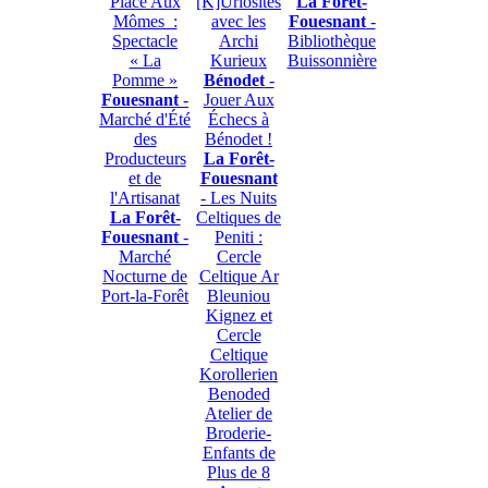
Place Aux
[K]Uriosités
La Forêt-
Mômes :
avec les
Fouesnant
-
Spectacle
Archi
Bibliothèque
« La
Kurieux
Buissonnière
Pomme »
Bénodet
-
Fouesnant
-
Jouer Aux
Marché d'Été
Échecs à
des
Bénodet !
Producteurs
La Forêt-
et de
Fouesnant
l'Artisanat
- Les Nuits
La Forêt-
Celtiques de
Fouesnant
-
Peniti :
Marché
Cercle
Nocturne de
Celtique Ar
Port-la-Forêt
Bleuniou
Kignez et
Cercle
Celtique
Korollerien
Benoded
Atelier de
Broderie-
Enfants de
Plus de 8