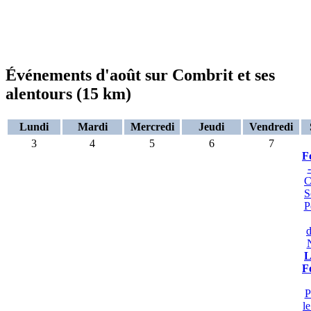
Événements d'août sur Combrit et ses
alentours (15 km)
Lundi
Mardi
Mercredi
Jeudi
Vendredi
3
4
5
6
7
F
C
S
P
d
L
F
P
l