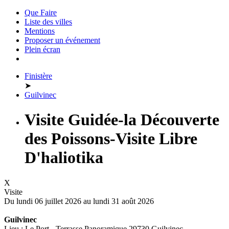
Que Faire
Liste des villes
Mentions
Proposer un événement
Plein écran
Finistère
➤
Guilvinec
Visite Guidée-la Découverte
des Poissons-Visite Libre
D'haliotika
X
Visite
Du lundi 06 juillet 2026 au
lundi 31 août 2026
Guilvinec
Lieu : Le Port - Terrasse Panoramique 29730 Guilvinec