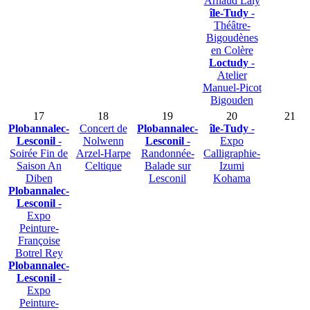
Arnaud Laly
île-Tudy
-
Théâtre-
Bigoudènes
en Colère
Loctudy
-
Atelier
Manuel-Picot
Bigouden
17
18
19
20
21
Plobannalec-
Concert de
Plobannalec-
île-Tudy
-
Lesconil
-
Nolwenn
Lesconil
-
Expo
Soirée Fin de
Arzel-Harpe
Randonnée-
Calligraphie-
Saison An
Celtique
Balade sur
Izumi
Diben
Lesconil
Kohama
Plobannalec-
Lesconil
-
Expo
Peinture-
Françoise
Botrel Rey
Plobannalec-
Lesconil
-
Expo
Peinture-