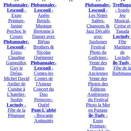
Plobannalec-
Plobannalec-
Plobannalec-
Treffiaga
Lesconil
-
Lesconil
-
Lesconil
-
- Soirée
Expo
Apéro
Les Notes
Jeu
Peinture-
Breizh-
Salées-
Musical-
Janine
Musique
Chansons &
Cerise et
Perchoc le
Bretonne à
Jazz Décalés
Tagada
Cossec
Danser avec
avec
Loctudy
Plobannalec-
Bléjan
Saxbones
Fête
Lesconil
-
Brothers &
Festival
Maritime
Expo-
Nicolas
Photo du
de
Claudine
Quémener
Guilvinec-
Loctudy
Ganguillot,
Plobannalec-
Vente des
île-Tudy
Guy le
Lesconil
-
Photos
Fête de l
Dréau,
Contes-les
Anciennes
Barbinass
Michel David
Contes de
Vente des
Atelier de
l'Amour
Photos des
Cuisine à
Concert du
Éditions
L'hatelier-
Duo
Antérieures
Sushis
Prenovec-
du Festival
Loctudy
-
Quéré
Photo la Mer
Fête de la
Pont-L'abbé
en Partage
Pétanque
- Brocante
île-Tudy
-
Antiquités
Expo
Peinture-