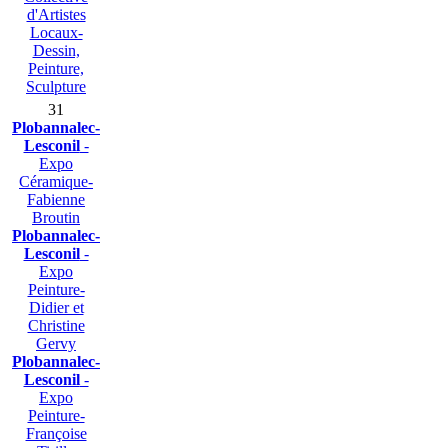
d'Artistes
Locaux-
Dessin,
Peinture,
Sculpture
31
Plobannalec-
Lesconil
-
Expo
Céramique-
Fabienne
Broutin
Plobannalec-
Lesconil
-
Expo
Peinture-
Didier et
Christine
Gervy
Plobannalec-
Lesconil
-
Expo
Peinture-
Françoise