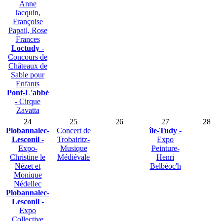
Anne
Jacquin,
Françoise
Papail, Rose
Frances
Loctudy
-
Concours de
Châteaux de
Sable pour
Enfants
Pont-L'abbé
- Cirque
Zavatta
24
25
26
27
28
Plobannalec-
Concert de
île-Tudy
-
Lesconil
-
Trobairitz-
Expo
Expo-
Musique
Peinture-
Christine le
Médiévale
Henri
Nézet et
Belbéoc'h
Monique
Nédellec
Plobannalec-
Lesconil
-
Expo
Collective