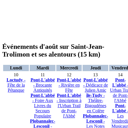
Événements d'août sur Saint-Jean-
Trolimon et ses alentours (15 km)
Lundi
Mardi
Mercredi
Jeudi
Vendred
10
11
12
13
14
Loctudy
-
Pont-L'abbé
Pont-L'abbé
Pont-L'abbé
Pont-
Fête de la
- Brocante
- Rivière en
- Dédicace de
L'abbé
Pétanque
Antiquités
Fête
Julien Amic
Urban Tra
Pont-L'abbé
Pont-L'abbé
île-Tudy
-
de Pont-
- Foire Aux
- Inscription à
Théâtre-
l'Abbé
Livres du
l'Urban Trail
Bigoudènes
Pont-
Secours
de Pont-
en Colère
L'abbé
Populaire
l'Abbé
Plobannalec-
Les
Plobannalec-
Lesconil
-
Vendredi
Lesconil
-
Les Notes
Musicau