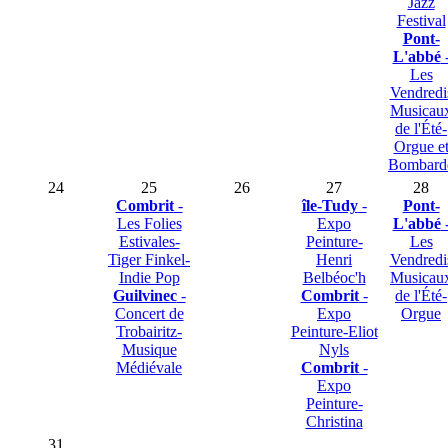
Jazz
Festival
Pont-
L'abbé
Les
Vendredi
Musicau
de l'Été-
Orgue e
Bombard
24
25
26
27
28
Combrit
-
île-Tudy
-
Pont-
Les Folies
Expo
L'abbé
Estivales-
Peinture-
Les
Tiger Finkel-
Henri
Vendredi
Indie Pop
Belbéoc'h
Musicau
Guilvinec
-
Combrit
-
de l'Été-
Concert de
Expo
Orgue
Trobairitz-
Peinture-Eliot
Musique
Nyls
Médiévale
Combrit
-
Expo
Peinture-
Christina
31