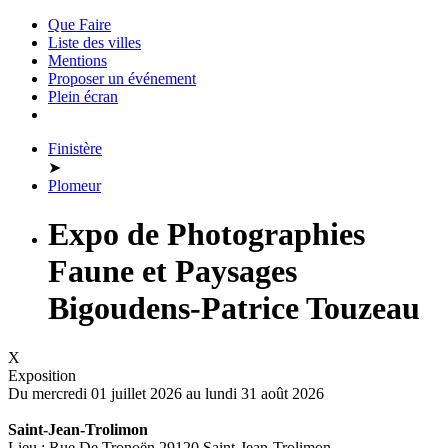
Que Faire
Liste des villes
Mentions
Proposer un événement
Plein écran
Finistère
➤
Plomeur
Expo de Photographies
Faune et Paysages
Bigoudens-Patrice Touzeau
X
Exposition
Du mercredi 01 juillet 2026 au
lundi 31 août 2026
Saint-Jean-Trolimon
Lieu : Rue De Tronoën 29120 Saint-Jean-Trolimon