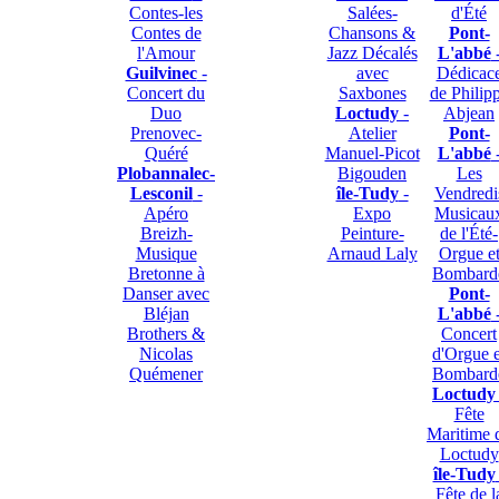
Contes-les
Salées-
d'Été
Contes de
Chansons &
Pont-
l'Amour
Jazz Décalés
L'abbé
Guilvinec
-
avec
Dédicac
Concert du
Saxbones
de Philip
Duo
Loctudy
-
Abjean
Prenovec-
Atelier
Pont-
Quéré
Manuel-Picot
L'abbé
Plobannalec-
Bigouden
Les
Lesconil
-
île-Tudy
-
Vendredi
Apéro
Expo
Musicau
Breizh-
Peinture-
de l'Été-
Musique
Arnaud Laly
Orgue e
Bretonne à
Bombard
Danser avec
Pont-
Bléjan
L'abbé
Brothers &
Concert
Nicolas
d'Orgue e
Quémener
Bombard
Loctudy
Fête
Maritime 
Loctudy
île-Tudy
Fête de l