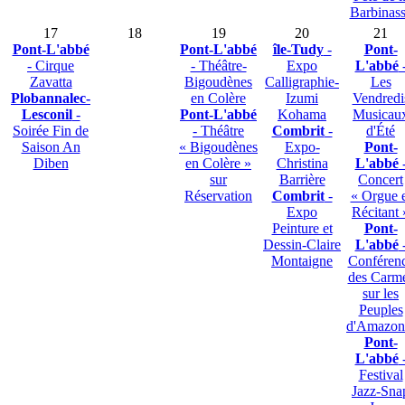
Barbinas
17
18
19
20
21
Pont-L'abbé
Pont-L'abbé
île-Tudy
-
Pont-
- Cirque
- Théâtre-
Expo
L'abbé
Zavatta
Bigoudènes
Calligraphie-
Les
Plobannalec-
en Colère
Izumi
Vendredi
Lesconil
-
Pont-L'abbé
Kohama
Musicau
Soirée Fin de
- Théâtre
Combrit
-
d'Été
Saison An
« Bigoudènes
Expo-
Pont-
Diben
en Colère »
Christina
L'abbé
sur
Barrière
Concert
Réservation
Combrit
-
« Orgue e
Expo
Récitant 
Peinture et
Pont-
Dessin-Claire
L'abbé
Montaigne
Conféren
des Carm
sur les
Peuples
d'Amazon
Pont-
L'abbé
Festival
Jazz-Sna