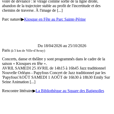
voire de déviance : le virage comme sortie de la ligne droite,
abandon de la trajectoire stable au profit de l'incertitude et des
chemins de traverse. À l'image de
[...]
Parc naturel
▶
Kiosque en Fête au Parc Sainte-Périne
Du 18/04/2026 au 25/10/2026
Paris
(à 5 km de Ville-d'Avray)
Concerts, danse et théâtre y sont programmés dans le cadre de la
saison « Kiosques en fête ».
AVRIL SAMEDI 25 AVRIL de 14h15 à 16h45 Jazz traditionnel
Nouvelle Orléans - Papyfous Concert de Jazz traditionnel par les
'Papyfous'AOÛT SAMEDI 1 AOÛT de 16h30 à 18h30 Emily Sur
Seine Animation
[...]
Rencontre littéraire
▶
La Bibliothèque au Square des Batignolles