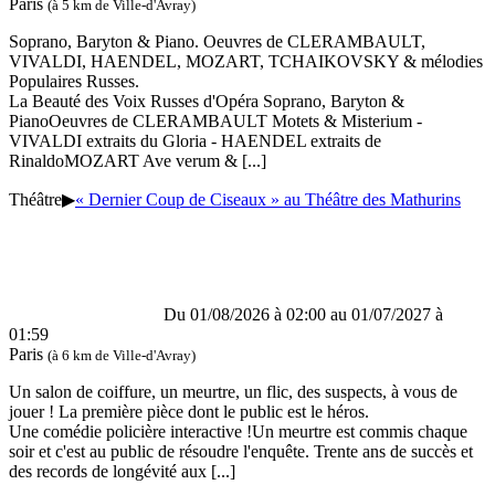
Paris
(à 5 km de Ville-d'Avray)
Soprano, Baryton & Piano. Oeuvres de CLERAMBAULT,
VIVALDI, HAENDEL, MOZART, TCHAIKOVSKY & mélodies
Populaires Russes.
La Beauté des Voix Russes d'Opéra Soprano, Baryton &
PianoOeuvres de CLERAMBAULT Motets & Misterium -
VIVALDI extraits du Gloria - HAENDEL extraits de
RinaldoMOZART Ave verum &
[...]
Théâtre
▶
« Dernier Coup de Ciseaux » au Théâtre des Mathurins
Du 01/08/2026 à 02:00 au 01/07/2027 à
01:59
Paris
(à 6 km de Ville-d'Avray)
Un salon de coiffure, un meurtre, un flic, des suspects, à vous de
jouer ! La première pièce dont le public est le héros.
Une comédie policière interactive !Un meurtre est commis chaque
soir et c'est au public de résoudre l'enquête. Trente ans de succès et
des records de longévité aux
[...]