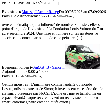
vie, du 15 avril au 16 août 2026.
[...]
Exposition
▶
Matisse, l'Atelier Rouge
Du 09/05/2026 au
07/09/2026
Paris 16e Arrondissement
(à 2 km de Ville-d'Avray)
uvre emblématique qui a influencé de nombreux artistes, elle est le
point d'orgue de l'exposition à la Fondation Louis Vuitton du 7 mai
au 9 septembre 2024. Une mise en lumière sur les mystères, le
succès et le contexte artistique de cette peinture.
[...]
Événement divers
▶
Sm(Art) By Simorgh
Aujourd'hui de 09:00 à 19:00
Paris
(à 3 km de Ville-d'Avray)
Gentils monstres : L'imaginaire comme langage du monde
Les «gentils monstres » de Simorgh investissent cette série dédiée
àla smart, présentée par IdoCar.L'icône urbaine se transforme en
espace vivant.Chaque œuvre devient un récit visuel roulant en
smart, entreimaginaire enfantin et réflexion
[...]