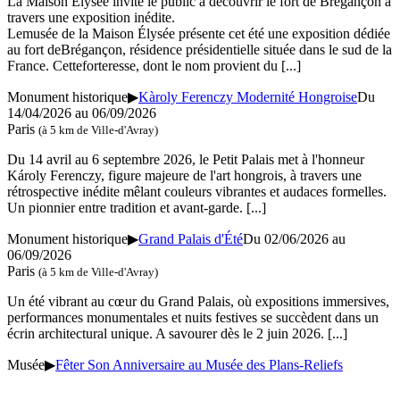
La Maison Élysée invite le public à découvrir le fort de Brégançon à
travers une exposition inédite.
Lemusée de la Maison Élysée présente cet été une exposition dédiée
au fort deBrégançon, résidence présidentielle située dans le sud de la
France. Cetteforteresse, dont le nom provient du
[...]
Monument historique
▶
Kàroly Ferenczy Modernité Hongroise
Du
14/04/2026 au 06/09/2026
Paris
(à 5 km de Ville-d'Avray)
Du 14 avril au 6 septembre 2026, le Petit Palais met à l'honneur
Károly Ferenczy, figure majeure de l'art hongrois, à travers une
rétrospective inédite mêlant couleurs vibrantes et audaces formelles.
Un pionnier entre tradition et avant-garde.
[...]
Monument historique
▶
Grand Palais d'Été
Du 02/06/2026 au
06/09/2026
Paris
(à 5 km de Ville-d'Avray)
Un été vibrant au cœur du Grand Palais, où expositions immersives,
performances monumentales et nuits festives se succèdent dans un
écrin architectural unique. A savourer dès le 2 juin 2026.
[...]
Musée
▶
Fêter Son Anniversaire au Musée des Plans-Reliefs