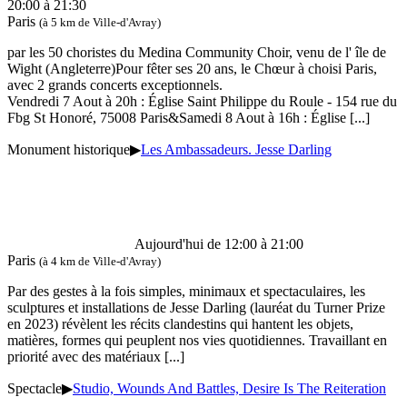
20:00 à 21:30
Paris
(à 5 km de Ville-d'Avray)
par les 50 choristes du Medina Community Choir, venu de l' île de
Wight (Angleterre)Pour fêter ses 20 ans, le Chœur à choisi Paris,
avec 2 grands concerts exceptionnels.
Vendredi 7 Aout à 20h : Église Saint Philippe du Roule - 154 rue du
Fbg St Honoré, 75008 Paris&Samedi 8 Aout à 16h : Église
[...]
Monument historique
▶
Les Ambassadeurs. Jesse Darling
Aujourd'hui de 12:00 à 21:00
Paris
(à 4 km de Ville-d'Avray)
Par des gestes à la fois simples, minimaux et spectaculaires, les
sculptures et installations de Jesse Darling (lauréat du Turner Prize
en 2023) révèlent les récits clandestins qui hantent les objets,
matières, formes qui peuplent nos vies quotidiennes. Travaillant en
priorité avec des matériaux
[...]
Spectacle
▶
Studio, Wounds And Battles, Desire Is The Reiteration