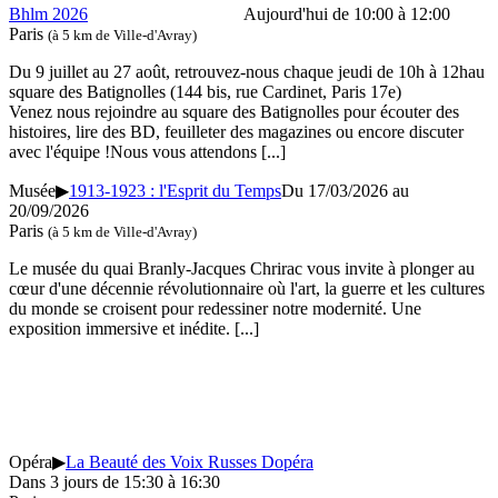
Bhlm 2026
Aujourd'hui de 10:00 à 12:00
Paris
(à 5 km de Ville-d'Avray)
Du 9 juillet au 27 août, retrouvez-nous chaque jeudi de 10h à 12hau
square des Batignolles (144 bis, rue Cardinet, Paris 17e)
Venez nous rejoindre au square des Batignolles pour écouter des
histoires, lire des BD, feuilleter des magazines ou encore discuter
avec l'équipe !Nous vous attendons
[...]
Musée
▶
1913-1923 : l'Esprit du Temps
Du 17/03/2026 au
20/09/2026
Paris
(à 5 km de Ville-d'Avray)
Le musée du quai Branly-Jacques Chrirac vous invite à plonger au
cœur d'une décennie révolutionnaire où l'art, la guerre et les cultures
du monde se croisent pour redessiner notre modernité. Une
exposition immersive et inédite.
[...]
Opéra
▶
La Beauté des Voix Russes Dopéra
Dans 3 jours de 15:30 à 16:30