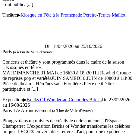
Tout public.
[...]
Théâtre
▶
Kiosque en Fête à la Promenade Pereire-Ternes Maillot
Du 18/04/2026 au
25/10/2026
Paris
(à 4 km de Ville-d'Avray)
Concerts et théâtre y sont programmés dans le cadre de la saison
« Kiosques en fête ».
MAI DIMANCHE 31 MAI de 16h30 à 18h30 Hit Rewind Groupe
de reprises pop et variétésJUIN SAMEDI 6 JUIN de 10h00 à 11h00
Pièce de théâtre : Héroïnes sans Frontières Pièce de théâtre
participative et
[...]
Exposition
▶
Bricks Of Wonder-au Coeur des Bricks
Du 23/05/2026
au
16/08/2026
Paris 17e Arrondissement
(à 3 km de Ville-d'Avray)
Plongez dans un univers de créativité et de couleurs à l'Espace
Champerret L'exposition Bricks of Wonder transforme les célèbres
briques LEGO® en véritables œuvres d'art, pour une expérience