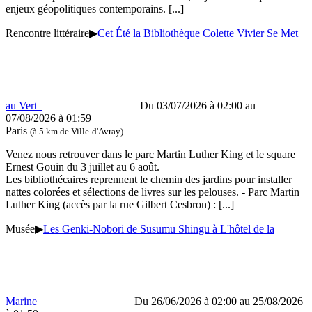
enjeux géopolitiques contemporains.
[...]
Rencontre littéraire
▶
Cet Été la Bibliothèque Colette Vivier Se Met
au Vert
Du 03/07/2026 à 02:00 au
07/08/2026 à 01:59
Paris
(à 5 km de Ville-d'Avray)
Venez nous retrouver dans le parc Martin Luther King et le square
Ernest Gouin du 3 juillet au 6 août.
Les bibliothécaires reprennent le chemin des jardins pour installer
nattes colorées et sélections de livres sur les pelouses. - Parc Martin
Luther King (accès par la rue Gilbert Cesbron) :
[...]
Musée
▶
Les Genki-Nobori de Susumu Shingu à L'hôtel de la
Marine
Du 26/06/2026 à 02:00 au 25/08/2026