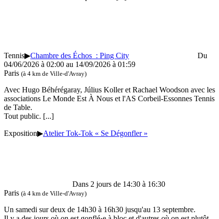
Tennis
▶
Chambre des Échos : Ping City
Du
04/06/2026 à 02:00 au 14/09/2026 à 01:59
Paris
(à 4 km de Ville-d'Avray)
Avec Hugo Béhérégaray, Július Koller et Rachael Woodson avec les
associations Le Monde Est À Nous et l'AS Corbeil-Essonnes Tennis
de Table.
Tout public.
[...]
Exposition
▶
Atelier Tok-Tok « Se Dégonfler »
Dans 2 jours de 14:30 à 16:30
Paris
(à 4 km de Ville-d'Avray)
Un samedi sur deux de 14h30 à 16h30 jusqu'au 13 septembre.
Il y a des jours où on est gonflé·e à bloc et d'autres où on est plutôt