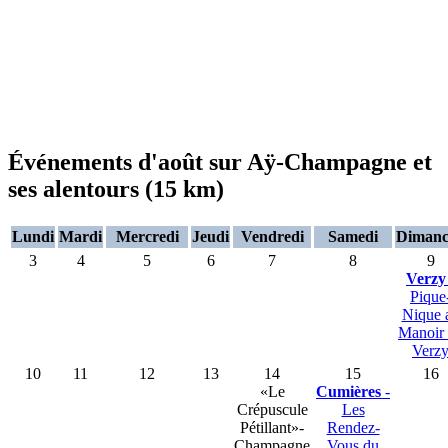
Événements d'août sur Aÿ-Champagne et
ses alentours (15 km)
Lundi
Mardi
Mercredi
Jeudi
Vendredi
Samedi
Dimanc
3
4
5
6
7
8
9
Verzy
Pique
Nique 
Manoir
Verz
10
11
12
13
14
15
16
«Le
Cumières
-
Crépuscule
Les
Pétillant»-
Rendez-
Champagne
Vous du