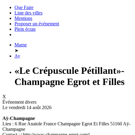
Que Faire
Liste des villes
Mentions
Proposer un événement
Plein écran
Marne
➤
Ay
«Le Crépuscule Pétillant»-
Champagne Egrot et Filles
X
Événement divers
Le vendredi 14 août 2026
Aÿ-Champagne
Lieu : 6 Rue Anatole France Champagne Egrot Et Filles 51160 Aÿ-
Champagne
Contact : | http://www.champagne-egrot.com/|