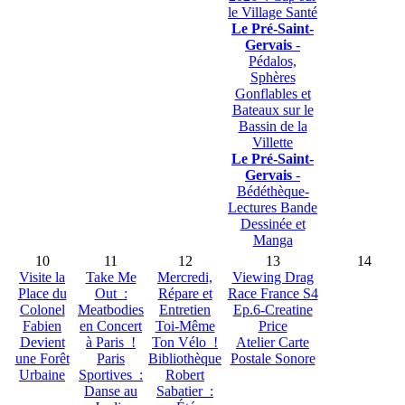
le Village Santé
Le Pré-Saint-
Gervais
-
Pédalos,
Sphères
Gonflables et
Bateaux sur le
Bassin de la
Villette
Le Pré-Saint-
Gervais
-
Bédéthèque-
Lectures Bande
Dessinée et
Manga
10
11
12
13
14
Visite la
Take Me
Mercredi,
Viewing Drag
Place du
Out :
Répare et
Race France S4
Colonel
Meatbodies
Entretien
Ep.6-Creatine
Fabien
en Concert
Toi-Même
Price
Devient
à Paris !
Ton Vélo !
Atelier Carte
une Forêt
Paris
Bibliothèque
Postale Sonore
Urbaine
Sportives :
Robert
Danse au
Sabatier :