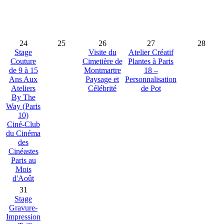
24
25
26
27
28
Stage
Visite du
Atelier Créatif
Couture
Cimetière de
Plantes à Paris
de 9 à 15
Montmartre
18 –
Ans Aux
Paysage et
Personnalisation
Ateliers
Célébrité
de Pot
By The
Way (Paris
10)
Ciné-Club
du Cinéma
des
Cinéastes
Paris au
Mois
d'Août
31
Stage
Gravure-
Impression