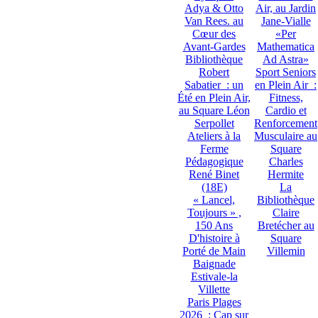
Adya & Otto
Air, au Jardin
Van Rees. au
Jane-Vialle
Cœur des
«Per
Avant-Gardes
Mathematica
Bibliothèque
Ad Astra»
Robert
Sport Seniors
Sabatier : un
en Plein Air :
Été en Plein Air,
Fitness,
au Square Léon
Cardio et
Serpollet
Renforcement
Ateliers à la
Musculaire au
Ferme
Square
Pédagogique
Charles
René Binet
Hermite
(18E)
La
« Lancel,
Bibliothèque
Toujours » ,
Claire
150 Ans
Bretécher au
D'histoire à
Square
Porté de Main
Villemin
Baignade
Estivale-la
Villette
Paris Plages
2026 : Cap sur