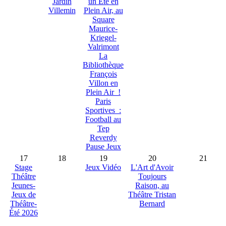
Jardin
un Été en
Villemin
Plein Air, au
Square
Maurice-
Kriegel-
Valrimont
La
Bibliothèque
François
Villon en
Plein Air !
Paris
Sportives :
Football au
Tep
Reverdy
Pause Jeux
17
18
19
20
21
Stage
Jeux Vidéo
L'Art d'Avoir
Théâtre
Toujours
Jeunes-
Raison, au
Jeux de
Théâtre Tristan
Théâtre-
Bernard
Été 2026