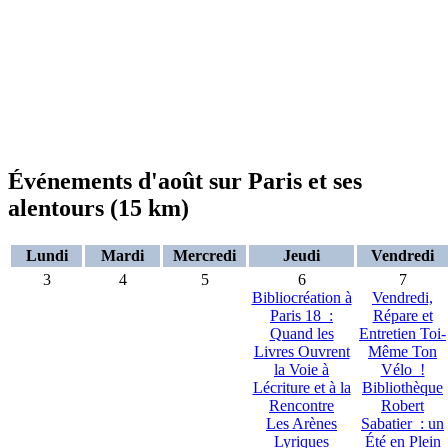
Événements d'août sur Paris et ses
alentours (15 km)
Lundi
Mardi
Mercredi
Jeudi
Vendredi
3
4
5
6
7
Bibliocréation à
Vendredi,
Paris 18 :
Répare et
Quand les
Entretien Toi-
Livres Ouvrent
Même Ton
la Voie à
Vélo !
Lécriture et à la
Bibliothèque
Rencontre
Robert
Les Arènes
Sabatier : un
Lyriques
Été en Plein