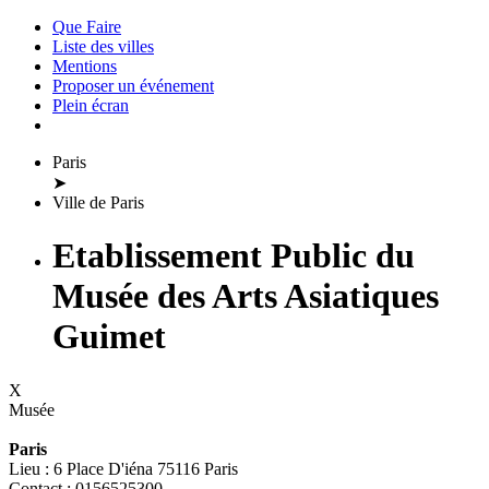
Que Faire
Liste des villes
Mentions
Proposer un événement
Plein écran
Paris
➤
Ville de Paris
Etablissement Public du
Musée des Arts Asiatiques
Guimet
X
Musée
Paris
Lieu : 6 Place D'iéna 75116 Paris
Contact : 0156525300