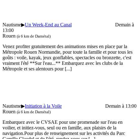
Nautisme
▶
Un Week-End au Canal
Demain à
13:00
Rouen
(à 6 km de Darnétal)
Venez profiter gratuitement des animations mises en place par la
Métropole Rouen Normandie, pour toute la famille et pour tous les
goûts : voile, kayak, jeux gonflables, spectacles ou bronzette, c'est
vraiment l'été **Sur l'eau...** Embarquez avec les clubs de la
Métropole et ses alentours pour
[...]
Nautisme
▶
Initiation à la Voile
Demain à 13:00
Rouen
(à 6 km de Darnétal)
Embarquez avec le CVSAE pour une promenade sur l'eau en
voilier, et initiez-vous, seul ou en famille, aux plaisirs de la
navigation.Pour plus de renseignement sur les activités du Parc
Camille Claudel et de l'été, rendez-vous sur
[...]