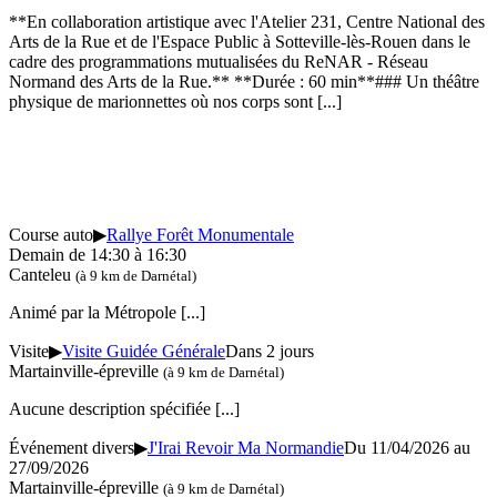
**En collaboration artistique avec l'Atelier 231, Centre National des
Arts de la Rue et de l'Espace Public à Sotteville-lès-Rouen dans le
cadre des programmations mutualisées du ReNAR - Réseau
Normand des Arts de la Rue.** **Durée : 60 min**### Un théâtre
physique de marionnettes où nos corps sont
[...]
Course auto
▶
Rallye Forêt Monumentale
Demain de 14:30 à 16:30
Canteleu
(à 9 km de Darnétal)
Animé par la Métropole
[...]
Visite
▶
Visite Guidée Générale
Dans 2 jours
Martainville-épreville
(à 9 km de Darnétal)
Aucune description spécifiée
[...]
Événement divers
▶
J'Irai Revoir Ma Normandie
Du 11/04/2026 au
27/09/2026
Martainville-épreville
(à 9 km de Darnétal)