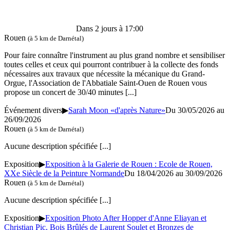
Dans 2 jours à 17:00
Rouen
(à 5 km de Darnétal)
Pour faire connaître l'instrument au plus grand nombre et sensibiliser
toutes celles et ceux qui pourront contribuer à la collecte des fonds
nécessaires aux travaux que nécessite la mécanique du Grand-
Orgue, l'Association de l'Abbatiale Saint-Ouen de Rouen vous
propose un concert de 30/40 minutes
[...]
Événement divers
▶
Sarah Moon «d'après Nature»
Du 30/05/2026 au
26/09/2026
Rouen
(à 5 km de Darnétal)
Aucune description spécifiée
[...]
Exposition
▶
Exposition à la Galerie de Rouen : Ecole de Rouen,
XXe Siècle de la Peinture Normande
Du 18/04/2026 au 30/09/2026
Rouen
(à 5 km de Darnétal)
Aucune description spécifiée
[...]
Exposition
▶
Exposition Photo After Hopper d'Anne Eliayan et
Christian Pic, Bois Brûlés de Laurent Soulet et Bronzes de