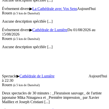
Aucune description spécifiée
[...]
Événement divers
▶
La Cathédrale avec Vos Sens
Aujourd'hui
Rouen
(à 5 km de Darnétal)
Aucune description spécifiée
[...]
Événement divers
▶
Cathédrale de Lumière
Du 01/08/2026 au
15/08/2026
Rouen
(à 5 km de Darnétal)
Aucune description spécifiée
[...]
Spectacle
▶
Cathédrale de Lumière
Aujourd'hui
à 22:30
Rouen
(à 5 km de Darnétal)
Deux spectacles de 30 minutes : _Fleuraison sauvage_ de l'artiste
japonaise Mika Ninagawa et _Première impression_ par Xavier
Mailliez et Joseph Cristiani
[...]