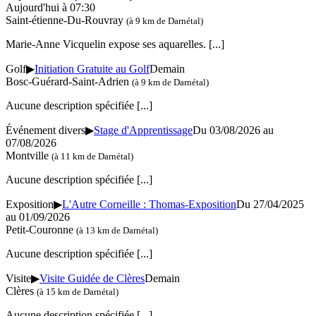
Aujourd'hui à 07:30
Saint-étienne-Du-Rouvray
(à 9 km de Darnétal)
Marie-Anne Vicquelin expose ses aquarelles.
[...]
Golf
▶
Initiation Gratuite au Golf
Demain
Bosc-Guérard-Saint-Adrien
(à 9 km de Darnétal)
Aucune description spécifiée
[...]
Événement divers
▶
Stage d'Apprentissage
Du 03/08/2026 au
07/08/2026
Montville
(à 11 km de Darnétal)
Aucune description spécifiée
[...]
Exposition
▶
L'Autre Corneille : Thomas-Exposition
Du 27/04/2025
au 01/09/2026
Petit-Couronne
(à 13 km de Darnétal)
Aucune description spécifiée
[...]
Visite
▶
Visite Guidée de Clères
Demain
Clères
(à 15 km de Darnétal)
Aucune description spécifiée
[...]