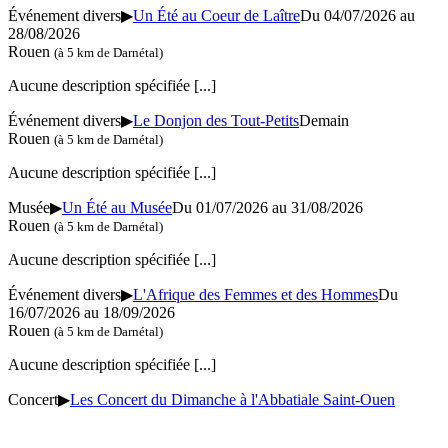
Événement divers
▶
Un Été au Coeur de Laître
Du 04/07/2026 au
28/08/2026
Rouen
(à 5 km de Darnétal)
Aucune description spécifiée
[...]
Événement divers
▶
Le Donjon des Tout-Petits
Demain
Rouen
(à 5 km de Darnétal)
Aucune description spécifiée
[...]
Musée
▶
Un Été au Musée
Du 01/07/2026 au 31/08/2026
Rouen
(à 5 km de Darnétal)
Aucune description spécifiée
[...]
Événement divers
▶
L'Afrique des Femmes et des Hommes
Du
16/07/2026 au 18/09/2026
Rouen
(à 5 km de Darnétal)
Aucune description spécifiée
[...]
Concert
▶
Les Concert du Dimanche à l'Abbatiale Saint-Ouen