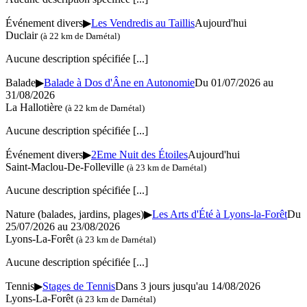
Événement divers
▶
Les Vendredis au Taillis
Aujourd'hui
Duclair
(à 22 km de Darnétal)
Aucune description spécifiée
[...]
Balade
▶
Balade à Dos d'Âne en Autonomie
Du 01/07/2026 au
31/08/2026
La Hallotière
(à 22 km de Darnétal)
Aucune description spécifiée
[...]
Événement divers
▶
2Eme Nuit des Étoiles
Aujourd'hui
Saint-Maclou-De-Folleville
(à 23 km de Darnétal)
Aucune description spécifiée
[...]
Nature (balades, jardins, plages)
▶
Les Arts d'Été à Lyons-la-Forêt
Du
25/07/2026 au 23/08/2026
Lyons-La-Forêt
(à 23 km de Darnétal)
Aucune description spécifiée
[...]
Tennis
▶
Stages de Tennis
Dans 3 jours jusqu'au 14/08/2026
Lyons-La-Forêt
(à 23 km de Darnétal)