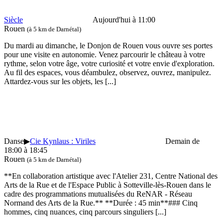
Siècle
Aujourd'hui à 11:00
Rouen
(à 5 km de Darnétal)
Du mardi au dimanche, le Donjon de Rouen vous ouvre ses portes
pour une visite en autonomie. Venez parcourir le château à votre
rythme, selon votre âge, votre curiosité et votre envie d'exploration.
Au fil des espaces, vous déambulez, observez, ouvrez, manipulez.
Attardez-vous sur les objets, les
[...]
Danse
▶
Cie Kynlaus : Viriles
Demain de
18:00 à 18:45
Rouen
(à 5 km de Darnétal)
**En collaboration artistique avec l'Atelier 231, Centre National des
Arts de la Rue et de l'Espace Public à Sotteville-lès-Rouen dans le
cadre des programmations mutualisées du ReNAR - Réseau
Normand des Arts de la Rue.** **Durée : 45 min**### Cinq
hommes, cinq nuances, cinq parcours singuliers
[...]