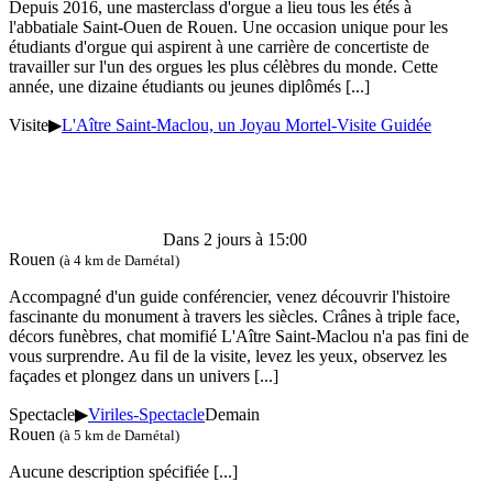
Depuis 2016, une masterclass d'orgue a lieu tous les étés à
l'abbatiale Saint-Ouen de Rouen. Une occasion unique pour les
étudiants d'orgue qui aspirent à une carrière de concertiste de
travailler sur l'un des orgues les plus célèbres du monde. Cette
année, une dizaine étudiants ou jeunes diplômés
[...]
Visite
▶
L'Aître Saint-Maclou, un Joyau Mortel-Visite Guidée
Dans 2 jours à 15:00
Rouen
(à 4 km de Darnétal)
Accompagné d'un guide conférencier, venez découvrir l'histoire
fascinante du monument à travers les siècles. Crânes à triple face,
décors funèbres, chat momifié L'Aître Saint-Maclou n'a pas fini de
vous surprendre. Au fil de la visite, levez les yeux, observez les
façades et plongez dans un univers
[...]
Spectacle
▶
Viriles-Spectacle
Demain
Rouen
(à 5 km de Darnétal)
Aucune description spécifiée
[...]