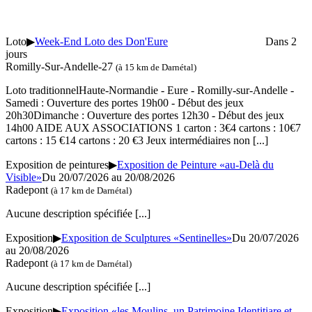
Loto
▶
Week-End Loto des Don'Eure
Dans 2
jours
Romilly-Sur-Andelle-27
(à 15 km de Darnétal)
Loto traditionnelHaute-Normandie - Eure - Romilly-sur-Andelle -
Samedi : Ouverture des portes 19h00 - Début des jeux
20h30Dimanche : Ouverture des portes 12h30 - Début des jeux
14h00 AIDE AUX ASSOCIATIONS 1 carton : 3€4 cartons : 10€7
cartons : 15 €14 cartons : 20 €3 Jeux intermédiaires non
[...]
Exposition de peintures
▶
Exposition de Peinture «au-Delà du
Visible»
Du 20/07/2026 au 20/08/2026
Radepont
(à 17 km de Darnétal)
Aucune description spécifiée
[...]
Exposition
▶
Exposition de Sculptures «Sentinelles»
Du 20/07/2026
au 20/08/2026
Radepont
(à 17 km de Darnétal)
Aucune description spécifiée
[...]
Exposition
▶
Exposition «les Moulins, un Patrimoine Identitiare et