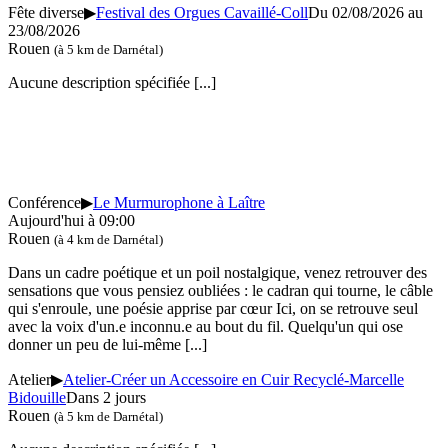
Fête diverse
▶
Festival des Orgues Cavaillé-Coll
Du 02/08/2026 au
23/08/2026
Rouen
(à 5 km de Darnétal)
Aucune description spécifiée
[...]
Conférence
▶
Le Murmurophone à Laître
Aujourd'hui à 09:00
Rouen
(à 4 km de Darnétal)
Dans un cadre poétique et un poil nostalgique, venez retrouver des
sensations que vous pensiez oubliées : le cadran qui tourne, le câble
qui s'enroule, une poésie apprise par cœur Ici, on se retrouve seul
avec la voix d'un.e inconnu.e au bout du fil. Quelqu'un qui ose
donner un peu de lui-même
[...]
Atelier
▶
Atelier-Créer un Accessoire en Cuir Recyclé-Marcelle
Bidouille
Dans 2 jours
Rouen
(à 5 km de Darnétal)