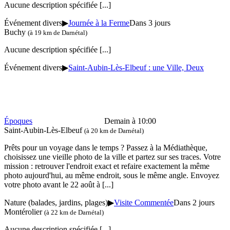
Aucune description spécifiée
[...]
Événement divers
▶
Journée à la Ferme
Dans 3 jours
Buchy
(à 19 km de Darnétal)
Aucune description spécifiée
[...]
Événement divers
▶
Saint-Aubin-Lès-Elbeuf : une Ville, Deux
Époques
Demain à 10:00
Saint-Aubin-Lès-Elbeuf
(à 20 km de Darnétal)
Prêts pour un voyage dans le temps ? Passez à la Médiathèque,
choisissez une vieille photo de la ville et partez sur ses traces. Votre
mission : retrouver l'endroit exact et refaire exactement la même
photo aujourd'hui, au même endroit, sous le même angle. Envoyez
votre photo avant le 22 août à
[...]
Nature (balades, jardins, plages)
▶
Visite Commentée
Dans 2 jours
Montérolier
(à 22 km de Darnétal)
Aucune description spécifiée
[...]