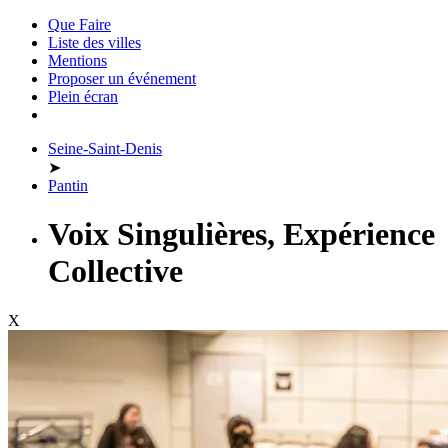
Que Faire
Liste des villes
Mentions
Proposer un événement
Plein écran
Seine-Saint-Denis
➤
Pantin
Voix Singulières, Expérience
Collective
X