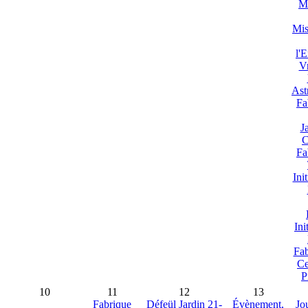
Ma
Mis
l'
V
Ast
Fa
J
C
Fa
Ini
Ini
Fab
Ce
P
10
11
12
13
Fabrique
Défeül Jardin 21-
Évènement,
Jo