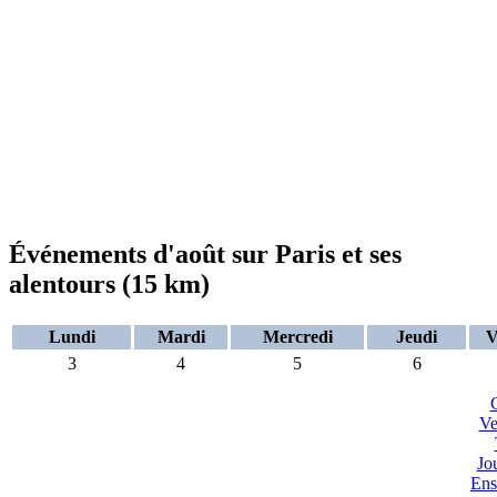
Événements d'août sur Paris et ses
alentours (15 km)
Lundi
Mardi
Mercredi
Jeudi
V
3
4
5
6
C
Ve
Jo
Ens