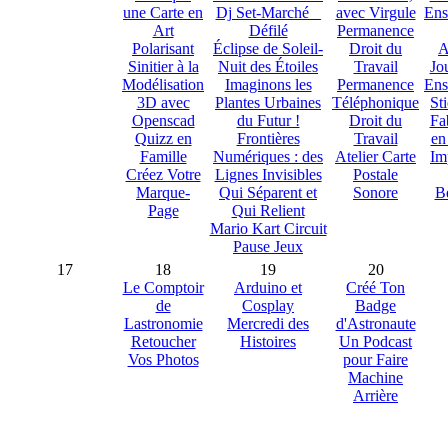
une Carte en
Dj Set-Marché _
avec Virgule
Ens
Art
Défilé
Permanence
Polarisant
Éclipse de Soleil-
Droit du
A
Sinitier à la
Nuit des Étoiles
Travail
Jo
Modélisation
Imaginons les
Permanence
Ens
3D avec
Plantes Urbaines
Téléphonique
Sti
Openscad
du Futur !
Droit du
Fa
Quizz en
Frontières
Travail
en
Famille
Numériques : des
Atelier Carte
Im
Créez Votre
Lignes Invisibles
Postale
Marque-
Qui Séparent et
Sonore
B
Page
Qui Relient
Mario Kart Circuit
Pause Jeux
17
18
19
20
Le Comptoir
Arduino et
Créé Ton
de
Cosplay
Badge
Lastronomie
Mercredi des
d'Astronaute
Retoucher
Histoires
Un Podcast
Vos Photos
pour Faire
Machine
Arrière