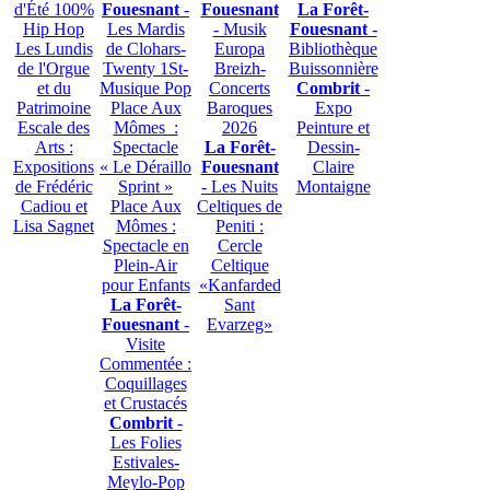
d'Été 100%
Fouesnant
-
Fouesnant
La Forêt-
Hip Hop
Les Mardis
- Musik
Fouesnant
-
Les Lundis
de Clohars-
Europa
Bibliothèque
de l'Orgue
Twenty 1St-
Breizh-
Buissonnière
et du
Musique Pop
Concerts
Combrit
-
Patrimoine
Place Aux
Baroques
Expo
Escale des
Mômes :
2026
Peinture et
Arts :
Spectacle
La Forêt-
Dessin-
Expositions
« Le Déraillo
Fouesnant
Claire
de Frédéric
Sprint »
- Les Nuits
Montaigne
Cadiou et
Place Aux
Celtiques de
Lisa Sagnet
Mômes :
Peniti :
Spectacle en
Cercle
Plein-Air
Celtique
pour Enfants
«Kanfarded
La Forêt-
Sant
Fouesnant
-
Evarzeg»
Visite
Commentée :
Coquillages
et Crustacés
Combrit
-
Les Folies
Estivales-
Meylo-Pop