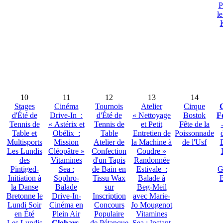
P
l
10
11
12
13
14
Stages
Cinéma
Tournois
Atelier
Cirque
d'Été de
Drive-In :
d'Été de
« Nettoyage
Bostok
F
Tennis de
« Astérix et
Tennis de
et Petit
Fête de la
Table et
Obélix :
Table
Entretien de
Poissonnade
Multisports
Mission
Atelier de
la Machine à
de l'Usf
Les Lundis
Cléopâtre »
Confection
Coudre »
des
Vitamines
d'un Tapis
Randonnée
Pintiged-
Sea :
de Bain en
Estivale :
G
Initiation à
Sophro-
Tissu Wax
Balade à
B
la Danse
Balade
sur
Beg-Meil
Bretonne le
Drive-In-
Inscription
avec Marie-
Lundi Soir
Cinéma en
Concours
Jo Mougenot
en Été
Plein Air
Populaire
Vitamines
Les Lundis
Clohars-
de Pétanque
Sea : Instant