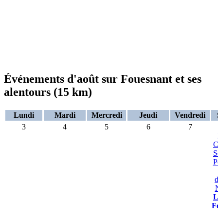
Événements d'août sur Fouesnant et ses
alentours (15 km)
Lundi
Mardi
Mercredi
Jeudi
Vendredi
3
4
5
6
7
C
S
P
d
L
F