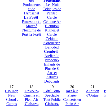
des
Fouesnant
Producteurs
- Les Nuits
et de
Celtiques de
l'Artisanat
Peniti :
La Forêt-
Cercle
Fouesnant
-
Celtique Ar
Marché
Bleuniou
Nocturne de
Kignez et
Port-la-Forêt
Cercle
Celtique
Korollerien
Benoded
Combrit
-
Atelier de
Broderie-
Enfants de
Plus de 8
Ans et
Adultes
Débutants
17
18
19
20
21
Hip Hop
Drive-In-
Côté Cour-
Jazz à la
Audition
P
New
Cinéma en
Spectacle
Plage-
d'Orgue
School :
Plein Air
Tout Public
Concerts en
Camps
Clohars-
Clohars-
Plein Air