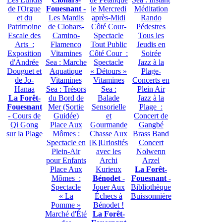
de l'Orgue
Fouesnant
-
le Mercredi
Méditation
et du
Les Mardis
après-Midi
Rando
Patrimoine
de Clohars-
Côté Cour-
Pédestres
Escale des
Camino-
Spectacle
Tous les
Arts :
Flamenco
Tout Public
Jeudis en
Exposition
Vitamines
Côté Cour :
Soirée
d'Andrée
Sea : Marche
Spectacle
Jazz à la
Douguet et
Aquatique
« Détours »
Plage-
de Jo-
Vitamines
Vitamines
Concerts en
Hanaa
Sea : Trésors
Sea :
Plein Air
La Forêt-
du Bord de
Balade
Jazz à la
Fouesnant
Mer (Sortie
Sensorielle
Plage :
- Cours de
Guidée)
et
Concert de
Qi Gong
Place Aux
Gourmande
Gangbé
sur la Plage
Mômes :
Chasse Aux
Brass Band
Spectacle en
[K]Uriosités
Concert
Plein-Air
avec les
Nolwenn
pour Enfants
Archi
Arzel
Place Aux
Kurieux
La Forêt-
Mômes :
Bénodet
-
Fouesnant
-
Spectacle
Jouer Aux
Bibliothèque
« La
Échecs à
Buissonnière
Pomme »
Bénodet !
Marché d'Été
La Forêt-