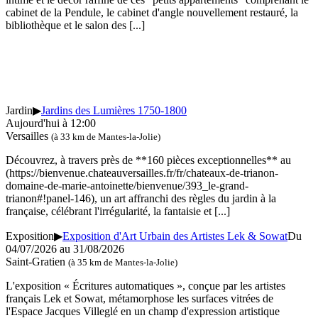
cabinet de la Pendule, le cabinet d'angle nouvellement restauré, la
bibliothèque et le salon des
[...]
Jardin
▶
Jardins des Lumières 1750-1800
Aujourd'hui à 12:00
Versailles
(à 33 km de Mantes-la-Jolie)
Découvrez, à travers près de **160 pièces exceptionnelles** au
(https://bienvenue.chateauversailles.fr/fr/chateaux-de-trianon-
domaine-de-marie-antoinette/bienvenue/393_le-grand-
trianon#!panel-146), un art affranchi des règles du jardin à la
française, célébrant l'irrégularité, la fantaisie et
[...]
Exposition
▶
Exposition d'Art Urbain des Artistes Lek & Sowat
Du
04/07/2026 au 31/08/2026
Saint-Gratien
(à 35 km de Mantes-la-Jolie)
L'exposition « Écritures automatiques », conçue par les artistes
français Lek et Sowat, métamorphose les surfaces vitrées de
l'Espace Jacques Villeglé en un champ d'expression artistique