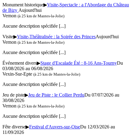
Monument historique
▶
Visite-Spectacle : a l'Abordage du Château
de Bizy
Aujourd'hui
Vernon
(à 25 km de Mantes-la-Jolie)
Aucune description spécifiée
[...]
Visite
▶
Visite-Théâtralisée : la Soirée des Princes
Aujourd'hui
Vernon
(à 25 km de Mantes-la-Jolie)
Aucune description spécifiée
[...]
Événement divers
▶
Stage d'Escalade Été : 8-16 Ans-Tourny
Du
03/08/2026 au 06/08/2026
Vexin-Sur-Epte
(à 25 km de Mantes-la-Jolie)
Aucune description spécifiée
[...]
Jeu de piste
▶
Jeu de Piste : le Collier Perdu
Du 07/07/2026 au
30/08/2026
Vernon
(à 25 km de Mantes-la-Jolie)
Aucune description spécifiée
[...]
Fête diverse
▶
Festival d'Auvers-sur-Oise
Du 12/03/2026 au
11/09/2026