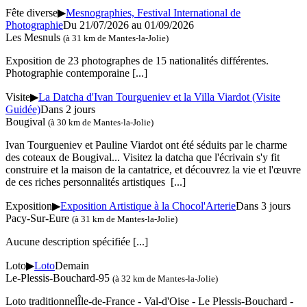
Fête diverse
▶
Mesnographies, Festival International de
Photographie
Du 21/07/2026 au 01/09/2026
Les Mesnuls
(à 31 km de Mantes-la-Jolie)
Exposition de 23 photographes de 15 nationalités différentes.
Photographie contemporaine
[...]
Visite
▶
La Datcha d'Ivan Tourgueniev et la Villa Viardot (Visite
Guidée)
Dans 2 jours
Bougival
(à 30 km de Mantes-la-Jolie)
Ivan Tourgueniev et Pauline Viardot ont été séduits par le charme
des coteaux de Bougival... Visitez la datcha que l'écrivain s'y fit
construire et la maison de la cantatrice, et découvrez la vie et l'œuvre
de ces riches personnalités artistiques
[...]
Exposition
▶
Exposition Artistique à la Chocol'Arterie
Dans 3 jours
Pacy-Sur-Eure
(à 31 km de Mantes-la-Jolie)
Aucune description spécifiée
[...]
Loto
▶
Loto
Demain
Le-Plessis-Bouchard-95
(à 32 km de Mantes-la-Jolie)
Loto traditionnelÎle-de-France - Val-d'Oise - Le Plessis-Bouchard -