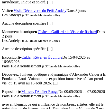
mystérieux, unique et coloré.
[...]
Visite
▶
Visite Découverte du Petit-Andely
Dans 3 jours
Les Andelys
(à 37 km de Mantes-la-Jolie)
Aucune description spécifiée
[...]
Monument historique
▶
Château Gaillard : la Visite de Richard
Dans
2 jours
Les Andelys
(à 37 km de Mantes-la-Jolie)
Aucune description spécifiée
[...]
Exposition
▶
Calder. Rêver en Équilibre
Du 15/04/2026 au
16/08/2026
Paris 16e Arrondissement
(à 37 km de Mantes-la-Jolie)
Découvrez l'univers poétique et dynamique d'Alexander Calder à la
Fondation Louis Vuitton : une exposition immersive où l'art prend
vie, du 15 avril au 16 août 2026.
[...]
Exposition
▶
Matisse, l'Atelier Rouge
Du 09/05/2026 au 07/09/2026
Paris 16e Arrondissement
(à 37 km de Mantes-la-Jolie)
uvre emblématique qui a influencé de nombreux artistes, elle est le
point d'orgue de l'exposition à la Fondation Louis Vuitton du 7 mai