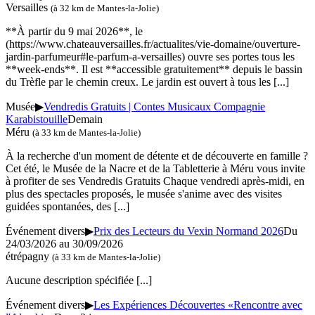
Versailles
(à 32 km de Mantes-la-Jolie)
**À partir du 9 mai 2026**, le
(https://www.chateauversailles.fr/actualites/vie-domaine/ouverture-
jardin-parfumeur#le-parfum-a-versailles) ouvre ses portes tous les
**week-ends**. Il est **accessible gratuitement** depuis le bassin
du Trèfle par le chemin creux. Le jardin est ouvert à tous les
[...]
Musée
▶
Vendredis Gratuits | Contes Musicaux Compagnie
Karabistouille
Demain
Méru
(à 33 km de Mantes-la-Jolie)
À la recherche d'un moment de détente et de découverte en famille ?
Cet été, le Musée de la Nacre et de la Tabletterie à Méru vous invite
à profiter de ses Vendredis Gratuits Chaque vendredi après-midi, en
plus des spectacles proposés, le musée s'anime avec des visites
guidées spontanées, des
[...]
Événement divers
▶
Prix des Lecteurs du Vexin Normand 2026
Du
24/03/2026 au 30/09/2026
étrépagny
(à 33 km de Mantes-la-Jolie)
Aucune description spécifiée
[...]
Événement divers
▶
Les Expériences Découvertes «Rencontre avec