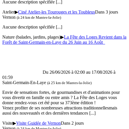
Aucune description spécifiée
[...]
Atelier
▶
Ciné Atelier-les Tourouges et les Toubleus
Dans 3 jours
Vernon
(à 24 km de Mantes-la-Jolie)
Aucune description spécifiée
[...]
Nature (balades, jardins, plages)
▶
La Fête des Loges Revient dans la
Forêt de Saint-Germain-en-Laye du 26 Juin au 16 Août
Du 26/06/2026 à 02:00 au
17/08/2026 à
01:59
Saint-Germain-En-Laye
(à 25 km de Mantes-la-Jolie)
Envie de sensations fortes, de gourmandises et d'animations pour
vous divertir en famille ou entre amis ? La Fête des Loges vous
donne rendez-vous cet été pour sa 373ème édition !
Venez profiter de ses nombreuses attractions traditionnellesmais
aussi des nouveautés et des dernières tendances
[...]
Visite
▶
Visite Guidée de Vernon
Dans 2 jours
Vernon
(à 24 km de Mantes-la-Jolie)