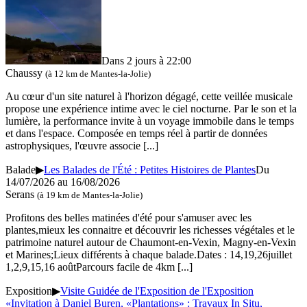
Dans 2 jours à 22:00
Chaussy
(à 12 km de Mantes-la-Jolie)
Au cœur d'un site naturel à l'horizon dégagé, cette veillée musicale
propose une expérience intime avec le ciel nocturne. Par le son et la
lumière, la performance invite à un voyage immobile dans le temps
et dans l'espace. Composée en temps réel à partir de données
astrophysiques, l'œuvre associe
[...]
Balade
▶
Les Balades de l'Été : Petites Histoires de Plantes
Du
14/07/2026 au
16/08/2026
Serans
(à 19 km de Mantes-la-Jolie)
Profitons des belles matinées d'été pour s'amuser avec les
plantes,mieux les connaitre et découvrir les richesses végétales et le
patrimoine naturel autour de Chaumont-en-Vexin, Magny-en-Vexin
et Marines;Lieux différents à chaque balade.Dates : 14,19,26juillet
1,2,9,15,16 aoûtParcours facile de 4km
[...]
Exposition
▶
Visite Guidée de l'Exposition de l'Exposition
«Invitation à Daniel Buren, «Plantations» : Travaux In Situ,