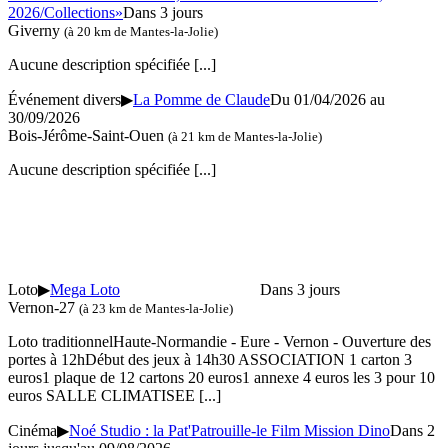
2026/Collections»
Dans 3 jours
Giverny
(à 20 km de Mantes-la-Jolie)
Aucune description spécifiée
[...]
Événement divers
▶
La Pomme de Claude
Du 01/04/2026 au
30/09/2026
Bois-Jérôme-Saint-Ouen
(à 21 km de Mantes-la-Jolie)
Aucune description spécifiée
[...]
Loto
▶
Mega Loto
Dans 3 jours
Vernon-27
(à 23 km de Mantes-la-Jolie)
Loto traditionnelHaute-Normandie - Eure - Vernon - Ouverture des
portes à 12hDébut des jeux à 14h30 ASSOCIATION 1 carton 3
euros1 plaque de 12 cartons 20 euros1 annexe 4 euros les 3 pour 10
euros SALLE CLIMATISEE
[...]
Cinéma
▶
Noé Studio : la Pat'Patrouille-le Film Mission Dino
Dans 2