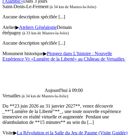
l'Alambic»
Dans 3 jours
Saint-Denis-Le-Ferment
(à 34 km de Mantes-la-Jolie)
Aucune description spécifiée
[...]
Atelier
▶
Ateliers Généalogie
Demain
étrépagny
(à 33 km de Mantes-la-Jolie)
Aucune description spécifiée
[...]
Monument historique
▶
Plongez dans L'histoire : Nouvelle
Expérience Vr «Lumière de la Liberté» au Château de Versailles
Aujourd'hui à 09:00
Versailles
(à 34 km de Mantes-la-Jolie)
Du **23 juin 2026 au 31 janvier 2027**, venez découvrir
_**"Lumière de la Liberté"**_, une toute nouvelle expérience
immersive en réalité virtuelle et augmentée Pendant une
déambulation de **15 minutes** au sein du
[...]
Visite
▶
La Révolution et la Salle du Jeu de Paume (Visite Guidée)