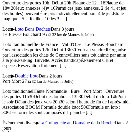
Ouverture des portes 19h. Début 20h Plaque de 12= 16Plaque de
18= 20Jeux annexes (4)= 16Parmi ces jeux annexes, 2 (le 41 et jeu
des boules) peuvent être pris individuellement pour 4 le jeu.Étoile
magique : 5 la feuille , 10 les 3
[...]
Loto
▶
Loto Bons Dachats
Dans 3 jours
Le-Plessis-Bouchard-95
(à 32 km de Mantes-la-Jolie)
Loto traditionnelÎle-de-France - Val-d'Oise - Le Plessis-Bouchard -
Ouverture des portes 12h. Début 13h30 Voir au vendredi Organisé
par l'association les chats de Gennevilliers sans toit,animé par anim ´
à la joie.Parking. Buvette. Accès handicapé.Paiement CB et
espèces.Réservation fortement
[...]
Loto
▶
Double Loto
Dans 2 jours
Port-Mort-27
(à 32 km de Mantes-la-Jolie)
Loto traditionnelHaute-Normandie - Eure - Port-Mort - Ouverture
des portes 11h30Début des tombolas 13h30Début du loto 14hPour
le soir Début des jeux vers 20h30 selon l heure de fin de l après-midi
Association BOOM Formule double loto: 50€Formule un loto :
30€Les formules sont composés d 1 planche
[...]
Événement divers
▶
La Guinguette au Domaine de la Broche
Dans 2
jours