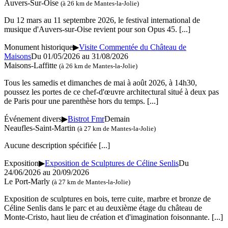
Auvers-Sur-Oise
(à 26 km de Mantes-la-Jolie)
Du 12 mars au 11 septembre 2026, le festival international de
musique d'Auvers-sur-Oise revient pour son Opus 45.
[...]
Monument historique
▶
Visite Commentée du Château de
Maisons
Du 01/05/2026 au 31/08/2026
Maisons-Laffitte
(à 26 km de Mantes-la-Jolie)
Tous les samedis et dimanches de mai à août 2026, à 14h30,
poussez les portes de ce chef-d'œuvre architectural situé à deux pas
de Paris pour une parenthèse hors du temps.
[...]
Événement divers
▶
Bistrot Fmr
Demain
Neaufles-Saint-Martin
(à 27 km de Mantes-la-Jolie)
Aucune description spécifiée
[...]
Exposition
▶
Exposition de Sculptures de Céline Senlis
Du
24/06/2026 au 20/09/2026
Le Port-Marly
(à 27 km de Mantes-la-Jolie)
Exposition de sculptures en bois, terre cuite, marbre et bronze de
Céline Senlis dans le parc et au deuxième étage du château de
Monte-Cristo, haut lieu de création et d'imagination foisonnante.
[...]