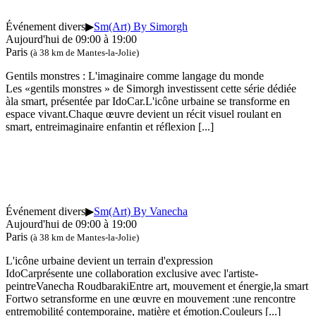
Événement divers
▶
Sm(Art) By Simorgh
Aujourd'hui de 09:00 à 19:00
Paris
(à 38 km de Mantes-la-Jolie)
Gentils monstres : L'imaginaire comme langage du monde
Les «gentils monstres » de Simorgh investissent cette série dédiée
àla smart, présentée par IdoCar.L'icône urbaine se transforme en
espace vivant.Chaque œuvre devient un récit visuel roulant en
smart, entreimaginaire enfantin et réflexion
[...]
Événement divers
▶
Sm(Art) By Vanecha
Aujourd'hui de 09:00 à 19:00
Paris
(à 38 km de Mantes-la-Jolie)
L'icône urbaine devient un terrain d'expression
IdoCarprésente une collaboration exclusive avec l'artiste-
peintreVanecha RoudbarakiEntre art, mouvement et énergie,la smart
Fortwo setransforme en une œuvre en mouvement :une rencontre
entremobilité contemporaine, matière et émotion.Couleurs
[...]