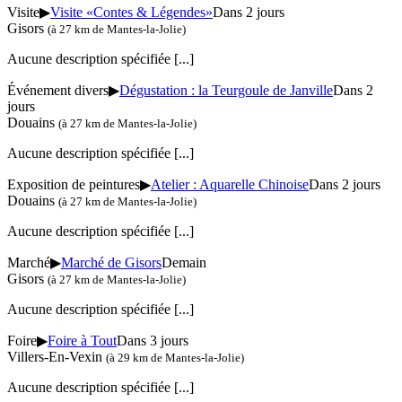
Visite
▶
Visite «Contes & Légendes»
Dans 2 jours
Gisors
(à 27 km de Mantes-la-Jolie)
Aucune description spécifiée
[...]
Événement divers
▶
Dégustation : la Teurgoule de Janville
Dans 2
jours
Douains
(à 27 km de Mantes-la-Jolie)
Aucune description spécifiée
[...]
Exposition de peintures
▶
Atelier : Aquarelle Chinoise
Dans 2 jours
Douains
(à 27 km de Mantes-la-Jolie)
Aucune description spécifiée
[...]
Marché
▶
Marché de Gisors
Demain
Gisors
(à 27 km de Mantes-la-Jolie)
Aucune description spécifiée
[...]
Foire
▶
Foire à Tout
Dans 3 jours
Villers-En-Vexin
(à 29 km de Mantes-la-Jolie)
Aucune description spécifiée
[...]