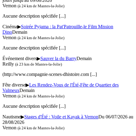
jours jusqu'au
09/08/2026
Vernon
(à 24 km de Mantes-la-Jolie)
Aucune description spécifiée
[...]
Cinéma
▶
Soirée Pyjama : la Pat'Patrouille-le Film Mission
Dino
Demain
Vernon
(à 24 km de Mantes-la-Jolie)
Aucune description spécifiée
[...]
Événement divers
▶
Sauver la du Barry
Demain
Reilly
(à 23 km de Mantes-la-Jolie)
(http://www.compagnie-scenes-dhistoire.com
[...]
Fête diverse
▶
Les Rendez-Vous de l'Été-Fête de Quartier des
Valmeux
Demain
Vernon
(à 24 km de Mantes-la-Jolie)
Aucune description spécifiée
[...]
Nautisme
▶
Stages d'Été : Voile et Kayak à Vernon
Du 06/07/2026 au
28/08/2026
Vernon
(à 24 km de Mantes-la-Jolie)