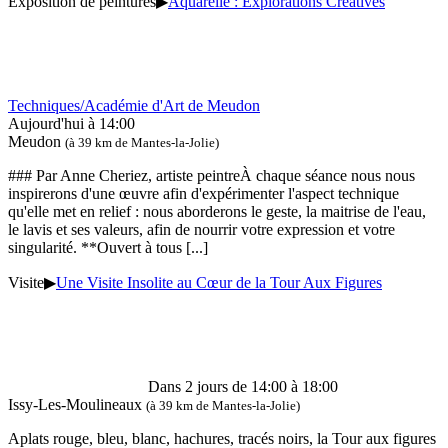
Exposition de peintures
▶
Aquarelle : Explorations Créatives
Techniques/Académie d'Art de Meudon
Aujourd'hui à 14:00
Meudon
(à 39 km de Mantes-la-Jolie)
### Par Anne Cheriez, artiste peintreÀ chaque séance nous nous
inspirerons d'une œuvre afin d'expérimenter l'aspect technique
qu'elle met en relief : nous aborderons le geste, la maitrise de l'eau,
le lavis et ses valeurs, afin de nourrir votre expression et votre
singularité. **Ouvert à tous
[...]
Visite
▶
Une Visite Insolite au Cœur de la Tour Aux Figures
Dans 2 jours de 14:00 à 18:00
Issy-Les-Moulineaux
(à 39 km de Mantes-la-Jolie)
Aplats rouge, bleu, blanc, hachures, tracés noirs, la Tour aux figures