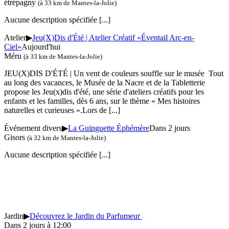
étrépagny
(à 33 km de Mantes-la-Jolie)
Aucune description spécifiée
[...]
Atelier
▶
Jeu(X)Dis d'Été | Atelier Créatif «Éventail Arc-en-
Ciel»
Aujourd'hui
Méru
(à 33 km de Mantes-la-Jolie)
JEU(X)DIS D'ÉTÉ | Un vent de couleurs souffle sur le musée Tout
au long des vacances, le Musée de la Nacre et de la Tabletterie
propose les Jeu(x)dis d'été, une série d'ateliers créatifs pour les
enfants et les familles, dès 6 ans, sur le thème « Mes histoires
naturelles et curieuses ».Lors de
[...]
Événement divers
▶
La Guinguette Éphémère
Dans 2 jours
Gisors
(à 32 km de Mantes-la-Jolie)
Aucune description spécifiée
[...]
Jardin
▶
Découvrez le Jardin du Parfumeur
Dans 2 jours à 12:00